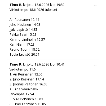
Togg
Timo R.
kirjoitti
18.6.2026
klo.
19:30
...
this
Viikkotempo 18.6.2026 tulokset
meta
Ari Reunanen 12.44
Juho Keskinen 14.03
Jyrki Lepistö 14.35
Pekka Saari 15.21
Kimmo Lindholm 15.57
Kari Niemi 17.28
Rauno Tuomi 18.02
Tuula Lepistö 20.01
Togg
Timo R.
kirjoitti
12.6.2026
klo.
10:41
...
this
Viikkotempo 11.6
meta
1. Ari Reunanen 12.56
2. Juho Keskinen 14.14
3. Joonas Peltonen 16.03
4. Tiina Saarikoski-
Järvenpää 17.54
5. Suvi Peltonen 18.03
6. Timo Lehtonen 18.05