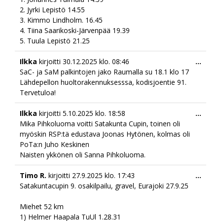
2. ⁠Jyrki Lepistö 14.55
3. ⁠Kimmo Lindholm. 16.45
4. ⁠Tiina Saarikoski-Järvenpää 19.39
5. ⁠Tuula Lepistö 21.25
Togg
Ilkka
kirjoitti
30.12.2025
klo.
08:46
...
this
SaC- ja SaM palkintojen jako Raumalla su 18.1 klo 17
meta
Lähdepellon huoltorakennuksesssa, kodisjoentie 91.
Tervetuloa!
Togg
Ilkka
kirjoitti
5.10.2025
klo.
18:58
...
this
Mika Pihkoluoma voitti Satakunta Cupin, toinen oli
meta
myöskin RSP:tä edustava Joonas Hytönen, kolmas oli
PoTa:n Juho Keskinen
Naisten ykkönen oli Sanna Pihkoluoma.
Togg
Timo R.
kirjoitti
27.9.2025
klo.
17:43
...
this
Satakuntacupin 9. osakilpailu, gravel, Eurajoki 27.9.25
meta
Miehet 52 km
1) Helmer Haapala TuUl 1.28.31