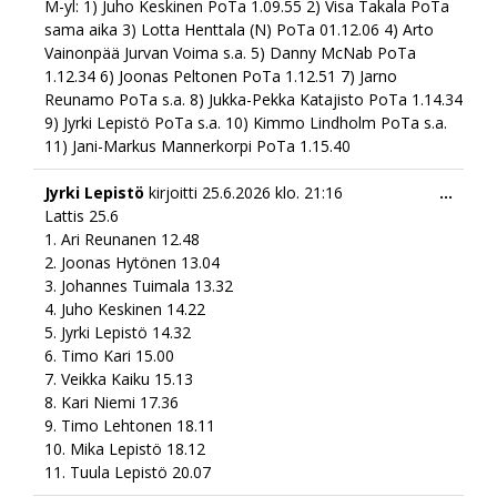
M-yl: 1) Juho Keskinen PoTa 1.09.55 2) Visa Takala PoTa
sama aika 3) Lotta Henttala (N) PoTa 01.12.06 4) Arto
Vainonpää Jurvan Voima s.a. 5) Danny McNab PoTa
1.12.34 6) Joonas Peltonen PoTa 1.12.51 7) Jarno
Reunamo PoTa s.a. 8) Jukka-Pekka Katajisto PoTa 1.14.34
9) Jyrki Lepistö PoTa s.a. 10) Kimmo Lindholm PoTa s.a.
11) Jani-Markus Mannerkorpi PoTa 1.15.40
Togg
Jyrki Lepistö
kirjoitti
25.6.2026
klo.
21:16
...
this
Lattis 25.6
meta
1. Ari Reunanen 12.48
2. Joonas Hytönen 13.04
3. Johannes Tuimala 13.32
4. Juho Keskinen 14.22
5. Jyrki Lepistö 14.32
6. Timo Kari 15.00
7. Veikka Kaiku 15.13
8. Kari Niemi 17.36
9. Timo Lehtonen 18.11
10. Mika Lepistö 18.12
11. Tuula Lepistö 20.07