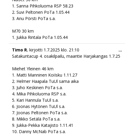
1. Sanna Pihkoluoma RSP 58.23
2. Suvi Peltonen PoTa 1.05.44
3. Anu Pörsti PoTa s.a.
M70 30 km
1. Jukka Rintala PoTa 1.05.44
Togg
Timo R.
kirjoitti
1.7.2025
klo.
21:10
...
this
Satakuntacup 4. osakilpailu, maantie Harjakangas 1.7.25
meta
Miehet Yleinen 46 km
1. Matti Manninen KoiIsku 1.11.27
2. Helmer Haapala TuUl sama aika
3. Juho Keskinen PoTa s.a.
4. Mika Pihkoluoma RSP s.a.
5. Kari Hannula TuUl s.a.
6. Joonas Hytönen TuUl s.a.
7. Joonas Peltonen PoTa s.a.
8. Mikko Setälä PoTa s.a.
9. Jukka-Pekka Katajisto 1.11.41
10. Danny McNab PoTa s.a.