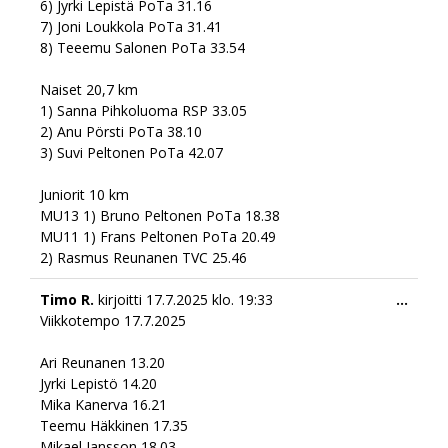
6) Jyrki Lepistä PoTa 31.16
7) Joni Loukkola PoTa 31.41
8) Teeemu Salonen PoTa 33.54
Naiset 20,7 km
1) Sanna Pihkoluoma RSP 33.05
2) Anu Pörsti PoTa 38.10
3) Suvi Peltonen PoTa 42.07
Juniorit 10 km
MU13 1) Bruno Peltonen PoTa 18.38
MU11 1) Frans Peltonen PoTa 20.49
2) Rasmus Reunanen TVC 25.46
Togg
Timo R.
kirjoitti
17.7.2025
klo.
19:33
...
this
Viikkotempo 17.7.2025
meta
Ari Reunanen 13.20
Jyrki Lepistö 14.20
Mika Kanerva 16.21
Teemu Häkkinen 17.35
Mikael Jansson 18.03