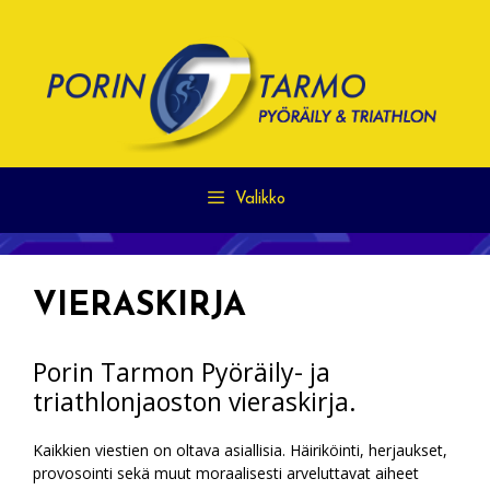
Siirry
sisältöön
Valikko
VIERASKIRJA
Porin Tarmon Pyöräily- ja
triathlonjaoston vieraskirja.
Kaikkien viestien on oltava asiallisia. Häiriköinti, herjaukset,
provosointi sekä muut moraalisesti arveluttavat aiheet