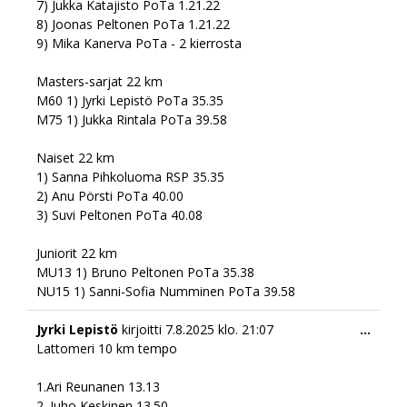
7) Jukka Katajisto PoTa 1.21.22
8) Joonas Peltonen PoTa 1.21.22
9) Mika Kanerva PoTa - 2 kierrosta
Masters-sarjat 22 km
M60 1) Jyrki Lepistö PoTa 35.35
M75 1) Jukka Rintala PoTa 39.58
Naiset 22 km
1) Sanna Pihkoluoma RSP 35.35
2) Anu Pörsti PoTa 40.00
3) Suvi Peltonen PoTa 40.08
Juniorit 22 km
MU13 1) Bruno Peltonen PoTa 35.38
NU15 1) Sanni-Sofia Numminen PoTa 39.58
Togg
Jyrki Lepistö
kirjoitti
7.8.2025
klo.
21:07
...
this
Lattomeri 10 km tempo
meta
1.Ari Reunanen 13.13
2. Juho Keskinen 13.50