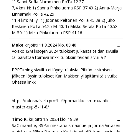
1) Sanni-Sofia Numminen PoTa 12.27
7,4 km: N: 1) Sanna Pihkoluoma RSP 37.49 2) Anna-Marja
Linnamäki PoTa 42.25
11,4 km: M -yl: 1) Joonas Peltonen PoTa 45.38 2) Juho
Keskinen PoTa 54.25 M-40: 1) Mikko Setälä PoTa 40.58
M-50: 1) Mika Pihkoluoma RSP 41.16
Togg
Make
kirjoitti
11.9.2024
klo.
08:40
...
this
Voisko ISM kisojen 2024 tulokset julkaista teidän sivuilla
meta
tai päivittää toimiva linkki tuloksiin teidän sivuilla ?
PPPTiming sivuilta ei löydy tuloksia. Pitkän etsimisen
jälkeen löysin tulokset Kari Mäkisen ylläpitämiltä sivuilta.
Ohessa linkki.
https://tulospalvelu.profiili.fi/pomarkku-ism-maantie-
master-cup-5-11-8/
Togg
Timo R.
kirjoitti
1.9.2024
klo.
18:39
...
this
SaC maantie, RSP:n mestaruusmaantie ja Jorma Virtasen
meta
muistoajo 55km Raumalla Kodisjoentiellä, kova vesisade.