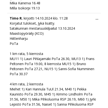
Mika Kanerva 16.48
Milla Isokorpi 19.13
Togg
Timo R.
kirjoitti
14.10.2024
klo.
11:28
...
this
Korjatut tulokset, Jykä lisätty.
meta
Satakunnan mestaruuskilpailut 13.10.2024
Maastopyöräily (XCO)
Hiittenharju
PoTa
1 km rata, 5 kierrosta
MU11 1) Lauri Pihlajamäki PoTa 26.30, MU13 1) Frans
Peltonen PoTa 19.00, 8 kierrosta MU15 1) Bruno
Peltonen PoTa 27.21, NU15 1) Sanni-Sofia Numminen
PoTa 30.37
4 km rata, 2 kierrosta
Miehet 1) Kari Hannula TuUl 21.34, M40 1) Pekka
Kaunisto PoTa 29.30, M45 1) Kimmo Lindholm PoTa
31.56, M50 1) Mika Pihkoluoma RSP 26.19, M60 1) Jyrki
Lepistö PoTa 31.56, Naiset 1) Sanna Pihkoluoma RSP