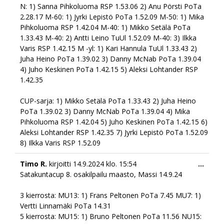
N: 1) Sanna Pihkoluoma RSP 1.53.06 2) Anu Pörsti PoTa
2.28.17 M-60: 1) Jyrki Lepistö PoTa 1.52.09 M-50: 1) Mika
Pihkoluoma RSP 1.42.04 M-40: 1) Mikko Setälä PoTa
1.33.43 M-40: 2) Antti Leino TuUl 1.52.09 M-40: 3) Ilkka
Varis RSP 1.42.15 M -yl: 1) Kari Hannula TuUl 1.33.43 2)
Juha Heino PoTa 1.39.02 3) Danny McNab PoTa 1.39.04
4) Juho Keskinen PoTa 1.42.15 5) Aleksi Lohtander RSP
1.42.35
CUP-sarja: 1) Mikko Setälä PoTa 1.33.43 2) Juha Heino
PoTa 1.39.02 3) Danny McNab PoTa 1.39.04 4) Mika
Pihkoluoma RSP 1.42.04 5) Juho Keskinen PoTa 1.42.15 6)
Aleksi Lohtander RSP 1.42.35 7) Jyrki Lepistö PoTa 1.52.09
8) Ilkka Varis RSP 1.52.09
Togg
Timo R.
kirjoitti
14.9.2024
klo.
15:54
...
this
Satakuntacup 8. osakilpailu maasto, Massi 14.9.24
meta
3 kierrosta: MU13: 1) Frans Peltonen PoTa 7.45 MU7: 1)
Vertti Linnamäki PoTa 14.31
5 kierrosta: MU15: 1) Bruno Peltonen PoTa 11.56 NU15: