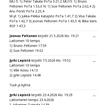
MU-5: 1) Peter Takala PoTa 3.21,2 MU15: 1) Bruno
Peltonen PoTa 1.53,0 N: 1) Suvi Peltonen PoTa 2.02,4 2)
Anu Pörsti PoTa 2.25,4
M-yl: 1) Jukka-Pekka Katajisto PoTa 1.41,7 2) Visa Takala
PoTa 1.42,7 3) Joonas Peltonen PoTa 1.43,5 4) Ilkka Varis
RSP 1.47,5
Togg
Joonas Peltonen
kirjoitti
21.5.2026
klo.
19:21
...
this
Lattomeri 10 tempo
meta
1) Bruno Peltonen 17.59
2) Suvi Peltonen 19.02
Togg
Jyrki Lepistö
kirjoitti
7.5.2026
klo.
19:52
...
this
Lattomeri 10 tempo
meta
1) Ville Koivu 14.13
2) Jyrki Lepistö 14.48
Tuuli ja kylmä
Togg
Jyrki Lepistö
kirjoitti
23.4.2026
klo.
19:29
...
this
Lattomeren tempo 23.4.2026
meta
1. Johannes Tuimala 14.39