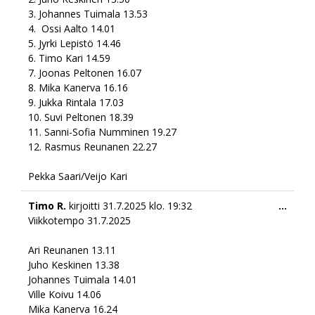
3. ⁠Johannes Tuimala 13.53
4. ⁠ Ossi Aalto 14.01
5. ⁠Jyrki Lepistö 14.46
6. ⁠Timo Kari 14.59
7. ⁠Joonas Peltonen 16.07
8. ⁠Mika Kanerva 16.16
9. ⁠Jukka Rintala 17.03
10. ⁠Suvi Peltonen 18.39
11. ⁠Sanni-Sofia Numminen 19.27
12. ⁠Rasmus Reunanen 22.27
Pekka Saari/Veijo Kari
Togg
Timo R.
kirjoitti
31.7.2025
klo.
19:32
...
this
Viikkotempo 31.7.2025
meta
Ari Reunanen 13.11
Juho Keskinen 13.38
Johannes Tuimala 14.01
Ville Koivu 14.06
Mika Kanerva 16.24