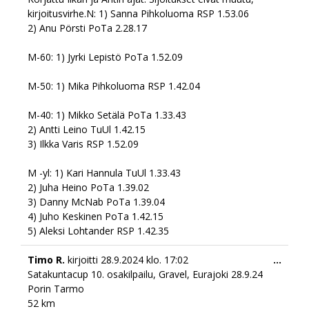
meta
kirjoitusvirhe.N: 1) Sanna Pihkoluoma RSP 1.53.06
2) Anu Pörsti PoTa 2.28.17
M-60: 1) Jyrki Lepistö PoTa 1.52.09
M-50: 1) Mika Pihkoluoma RSP 1.42.04
M-40: 1) Mikko Setälä PoTa 1.33.43
2) Antti Leino TuUl 1.42.15
3) Ilkka Varis RSP 1.52.09
M -yl: 1) Kari Hannula TuUl 1.33.43
2) Juha Heino PoTa 1.39.02
3) Danny McNab PoTa 1.39.04
4) Juho Keskinen PoTa 1.42.15
5) Aleksi Lohtander RSP 1.42.35
Togg
Timo R.
kirjoitti
28.9.2024
klo.
17:02
...
this
Satakuntacup 10. osakilpailu, Gravel, Eurajoki 28.9.24
meta
Porin Tarmo
52 km