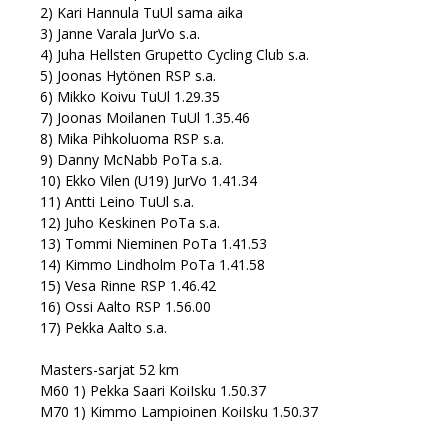
2) Kari Hannula TuUl sama aika
3) Janne Varala JurVo s.a.
4) Juha Hellsten Grupetto Cycling Club s.a.
5) Joonas Hytönen RSP s.a.
6) Mikko Koivu TuUl 1.29.35
7) Joonas Moilanen TuUl 1.35.46
8) Mika Pihkoluoma RSP s.a.
9) Danny McNabb PoTa s.a.
10) Ekko Vilen (U19) JurVo 1.41.34
11) Antti Leino TuUl s.a.
12) Juho Keskinen PoTa s.a.
13) Tommi Nieminen PoTa 1.41.53
14) Kimmo Lindholm PoTa 1.41.58
15) Vesa Rinne RSP 1.46.42
16) Ossi Aalto RSP 1.56.00
17) Pekka Aalto s.a.
Masters-sarjat 52 km
M60 1) Pekka Saari KoiIsku 1.50.37
M70 1) Kimmo Lampioinen KoiIsku 1.50.37