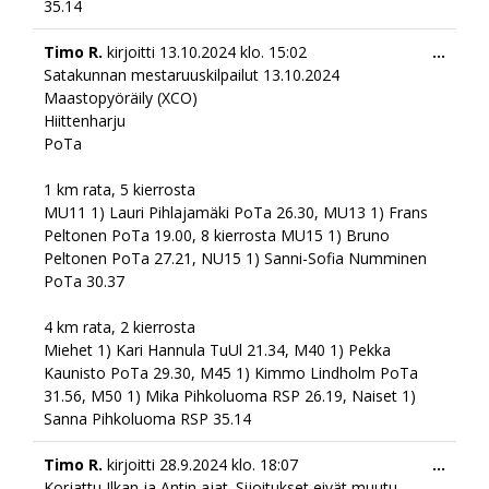
35.14
Togg
Timo R.
kirjoitti
13.10.2024
klo.
15:02
...
this
Satakunnan mestaruuskilpailut 13.10.2024
meta
Maastopyöräily (XCO)
Hiittenharju
PoTa
1 km rata, 5 kierrosta
MU11 1) Lauri Pihlajamäki PoTa 26.30, MU13 1) Frans
Peltonen PoTa 19.00, 8 kierrosta MU15 1) Bruno
Peltonen PoTa 27.21, NU15 1) Sanni-Sofia Numminen
PoTa 30.37
4 km rata, 2 kierrosta
Miehet 1) Kari Hannula TuUl 21.34, M40 1) Pekka
Kaunisto PoTa 29.30, M45 1) Kimmo Lindholm PoTa
31.56, M50 1) Mika Pihkoluoma RSP 26.19, Naiset 1)
Sanna Pihkoluoma RSP 35.14
Togg
Timo R.
kirjoitti
28.9.2024
klo.
18:07
...
this
Korjattu Ilkan ja Antin ajat. Sijoitukset eivät muutu,