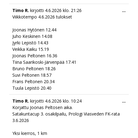
Togg
Timo R.
kirjoitti
4.6.2026
klo.
21:26
...
this
Viikkotempo 4.6.2026 tulokset
meta
Joonas Hytönen 12.44
Juho Keskinen 14.08
Jyrki Lepistö 14.43
Veikka Kaiku 15.19
Joonas Peltonen 16.36
Tiina Saarikoski-Järvenpää 17.41
Bruno Peltonen 18.26
Suvi Peltonen 18.57
Frans Peltonen 20.34
Tuula Lepistö 20.40
Togg
Timo R.
kirjoitti
4.6.2026
klo.
10:24
...
this
Korjattu Joonas Peltosen aika.
meta
Satakuntacup 3. osakilpailu, Prologi Viasveden FK-rata
3.6.2026
Yksi kierros, 1 km