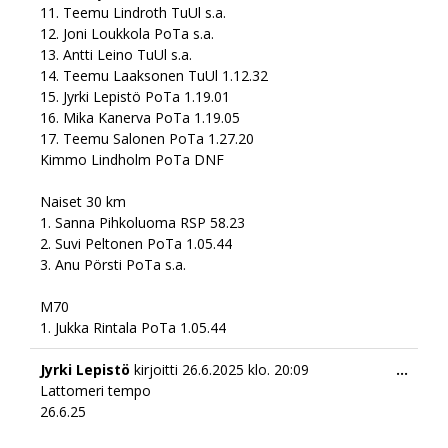
11. Teemu Lindroth TuUl s.a.
12. Joni Loukkola PoTa s.a.
13. Antti Leino TuUl s.a.
14. Teemu Laaksonen TuUl 1.12.32
15. Jyrki Lepistö PoTa 1.19.01
16. Mika Kanerva PoTa 1.19.05
17. Teemu Salonen PoTa 1.27.20
Kimmo Lindholm PoTa DNF
Naiset 30 km
1. Sanna Pihkoluoma RSP 58.23
2. Suvi Peltonen PoTa 1.05.44
3. Anu Pörsti PoTa s.a.
M70
1. Jukka Rintala PoTa 1.05.44
Togg
Jyrki Lepistö
kirjoitti
26.6.2025
klo.
20:09
...
this
Lattomeri tempo
meta
26.6.25