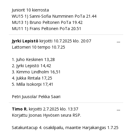
Juniorit 10 kierrosta
WU15 1) Sanni-Sofia Numminen PoTa 21.44
MU13 1) Bruno Peltonen PoTa 19.42
MU11 1) Frans Peltonen PoTa 20.51
Togg
Jyrki Lepistö
kirjoitti
10.7.2025
klo.
20:07
...
this
Lattomeri 10 tempo 10.7.25
meta
1. Juho Keskinen 13,28
2. ⁠Jyrki Lepistö 14,42
3. ⁠Kimmo Lindholm 16,51
4. ⁠Jukka Rintala 17,25
5. ⁠Milla Isokorpi 17,41
Petri Juusola/ Pekka Saari
Togg
Timo R.
kirjoitti
2.7.2025
klo.
13:37
...
this
Korjattu Joonas Hyvösen seura RSP.
meta
Satakuntacup 4. osakilpailu, maantie Harjakangas 1.7.25