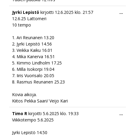
Togg
Jyrki Lepistö
kirjoitti
12.6.2025
klo.
21:57
...
this
12.6.25 Lattomeri
meta
10 tempo
1. Ari Reunanen 13.20
2. ⁠Jyrki Lepistö 14.56
3. ⁠Veikka Kaiku 16.01
4. ⁠Mika Kanerva 16.51
5. ⁠Kimmo Lindholm 17.25
6. ⁠Milla Isokorpi 19.04
7. ⁠Iiris Vuorisalo 20.05
8. ⁠Rasmus Reunanen 25.23
Kovia aikoja.
Kiitos Pekka Saari/ Veijo Kari
Togg
Timo R
kirjoitti
5.6.2025
klo.
19:33
...
this
Viikkotempo 5.6.2025
meta
Jyrki Lepistö 14.50