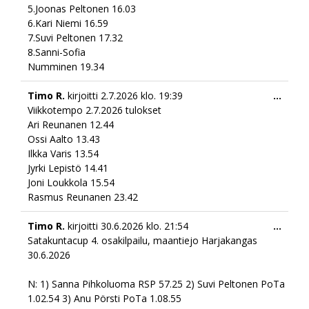
5.Joonas Peltonen 16.03
6.Kari Niemi 16.59
7.Suvi Peltonen 17.32
8.Sanni-Sofia
Numminen 19.34
Togg
Timo R.
kirjoitti
2.7.2026
klo.
19:39
...
this
Viikkotempo 2.7.2026 tulokset
meta
Ari Reunanen 12.44
Ossi Aalto 13.43
Ilkka Varis 13.54
Jyrki Lepistö 14.41
Joni Loukkola 15.54
Rasmus Reunanen 23.42
Togg
Timo R.
kirjoitti
30.6.2026
klo.
21:54
...
this
Satakuntacup 4. osakilpailu, maantiejo Harjakangas
meta
30.6.2026
N: 1) Sanna Pihkoluoma RSP 57.25 2) Suvi Peltonen PoTa
1.02.54 3) Anu Pörsti PoTa 1.08.55