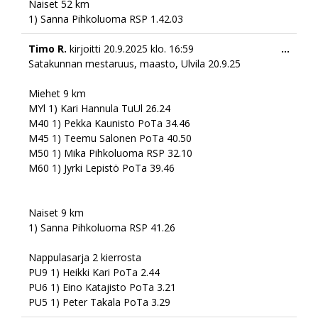
Naiset 52 km
1) Sanna Pihkoluoma RSP 1.42.03
Togg
Timo R.
kirjoitti
20.9.2025
klo.
16:59
...
this
Satakunnan mestaruus, maasto, Ulvila 20.9.25
meta
Miehet 9 km
MYl 1) Kari Hannula TuUl 26.24
M40 1) Pekka Kaunisto PoTa 34.46
M45 1) Teemu Salonen PoTa 40.50
M50 1) Mika Pihkoluoma RSP 32.10
M60 1) Jyrki Lepistö PoTa 39.46
Naiset 9 km
1) Sanna Pihkoluoma RSP 41.26
Nappulasarja 2 kierrosta
PU9 1) Heikki Kari PoTa 2.44
PU6 1) Eino Katajisto PoTa 3.21
PU5 1) Peter Takala PoTa 3.29