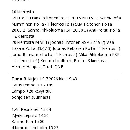
10 kierrosta
MU13: 1) Frans Peltonen PoTa 20.15 NU15: 1) Sanni-Sofia
Numminen PoTa - 1 kierros N: 1) Suvi Peltonen PoTa
20.03 2) Sanna Pihkoluoma RSP 20.50 3) Anu Pörsti PoTa
- 2 kierrosta
20 kierrosta M-yl: 1) Joonas Hytönen RSP 32.19 2) Visa
Takala PoTa 33.47 3) Joonas Peltonen PoTa - 1 kierros 4)
Jarno Reunamo PoTa - 1 kierros 5) Mika Pihkoluoma RSP
- 2 kierrosta 6) Kimmo Lindholm PoTa - 3 kierrosta,
Helmer Haapala TuUL DNF
Togg
Timo R.
kirjoitti
9.7.2026
klo.
19:43
...
this
Lattis tempo 9.7.2026
meta
Lämpö +20 kevyt tuuli
pohjoisen suunnasta.
1.Ari Reunanen 13.04
2.Jyrki Lepistö 14.36
3.Timo Kari 15.00
4.Kimmo Lindholm 15.22