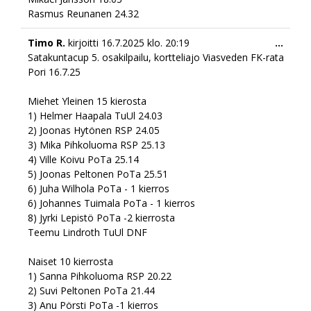
Rasmus Reunanen 24.32
Togg
Timo R.
kirjoitti
16.7.2025
klo.
20:19
...
this
Satakuntacup 5. osakilpailu, kortteliajo Viasveden FK-rata
meta
Pori 16.7.25
Miehet Yleinen 15 kierosta
1) Helmer Haapala TuUl 24.03
2) Joonas Hytönen RSP 24.05
3) Mika Pihkoluoma RSP 25.13
4) Ville Koivu PoTa 25.14
5) Joonas Peltonen PoTa 25.51
6) Juha Wilhola PoTa - 1 kierros
6) Johannes Tuimala PoTa - 1 kierros
8) Jyrki Lepistö PoTa -2 kierrosta
Teemu Lindroth TuUl DNF
Naiset 10 kierrosta
1) Sanna Pihkoluoma RSP 20.22
2) Suvi Peltonen PoTa 21.44
3) Anu Pörsti PoTa -1 kierros