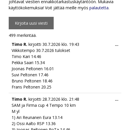
johtavat viestien ennakkotarkastuskäytäntöön. Mukavia
käyttökokemuksia! Voit jättää meille myös
palautetta
.
499 merkintää.
Togg
Timo R.
kirjoitti
30.7.2026
klo.
19:43
...
this
Viikkotempo 30.7.2026 tulokset
meta
Timo Kari 14.46
Pekka Saari 15.34
Joonas Peltonen 16.01
Suvi Peltonen 17.46
Bruno Peltonen 18.46
Frans Peltonen 20.25
Togg
Timo R.
kirjoitti
28.7.2026
klo.
21:48
...
this
SAM ja Firma cup 4 Tempo 10 km
meta
M yl
1) Ari Reunanen Eura 13.14
2) ⁠Ossi Aalto RSP 13.36
3) ⁠Joonas Peltonen PoTa 14.46