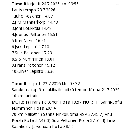
Togg
Timo R
kirjoitti
24.7.2026
klo.
09:55
...
this
Lattis tempo 23.7.2026
meta
1.Juho Keskinen 14.07
2.J-M Mannerkorpi 14.43
3.Joni Loukkola 14.48
4.Joonas Peltonen 15.51
5.Kari Niemi 16.51
6.Jyrki Lepistö 17.10
7.Suvi Peltonen 17.23
8.S-S Numminen 19.01
9.Frans Peltonen 19.12
10.Oliver Lepistö 23.30
Togg
Timo R.
kirjoitti
22.7.2026
klo.
07:32
...
this
Satakuntacup 6. osakilpailu, pitkä tempo Kullaa 21.7.2026
meta
10 km Juniorit
MU13: 1) Frans Peltonen PoTa 19.57 NU15: 1) Sanni-Sofia
Numminen PoTa 20.14
20 km Naiset 1) Sanna Pihkoluoma RSP 32.45 2) Anu
Pörsti PoTa 37.49 3) Suvi Peltonen PoTa 37.51 4) Tiina
Saarikoski-Järvenpää PoTa 38.12