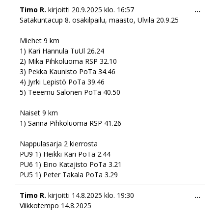
Togg
Timo R.
kirjoitti
20.9.2025
klo.
16:57
...
this
Satakuntacup 8. osakilpailu, maasto, Ulvila 20.9.25
meta
Miehet 9 km
1) Kari Hannula TuUl 26.24
2) Mika Pihkoluoma RSP 32.10
3) Pekka Kaunisto PoTa 34.46
4) Jyrki Lepistö PoTa 39.46
5) Teeemu Salonen PoTa 40.50
Naiset 9 km
1) Sanna Pihkoluoma RSP 41.26
Nappulasarja 2 kierrosta
PU9 1) Heikki Kari PoTa 2.44
PU6 1) Eino Katajisto PoTa 3.21
PU5 1) Peter Takala PoTa 3.29
Togg
Timo R.
kirjoitti
14.8.2025
klo.
19:30
...
this
Viikkotempo 14.8.2025
meta