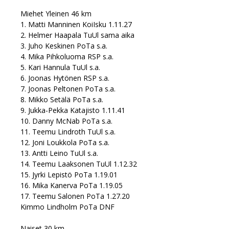
Miehet Yleinen 46 km
1. Matti Manninen KoiIsku 1.11.27
2. Helmer Haapala TuUl sama aika
3. Juho Keskinen PoTa s.a.
4. Mika Pihkoluoma RSP s.a.
5. Kari Hannula TuUl s.a.
6. Joonas Hytönen RSP s.a.
7. Joonas Peltonen PoTa s.a.
8. Mikko Setälä PoTa s.a.
9. Jukka-Pekka Katajisto 1.11.41
10. Danny McNab PoTa s.a.
11. Teemu Lindroth TuUl s.a.
12. Joni Loukkola PoTa s.a.
13. Antti Leino TuUl s.a.
14. Teemu Laaksonen TuUl 1.12.32
15. Jyrki Lepistö PoTa 1.19.01
16. Mika Kanerva PoTa 1.19.05
17. Teemu Salonen PoTa 1.27.20
Kimmo Lindholm PoTa DNF
Naiset 30 km