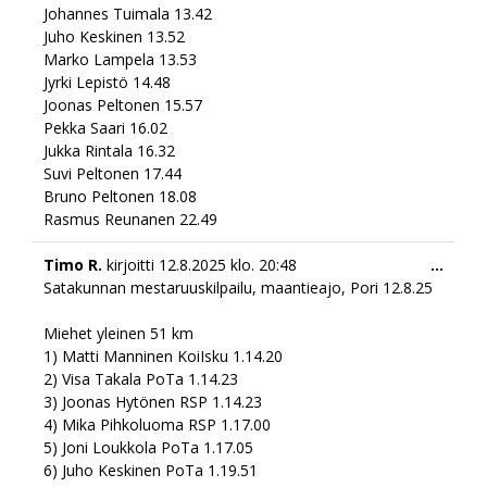
Johannes Tuimala 13.42
Juho Keskinen 13.52
Marko Lampela 13.53
Jyrki Lepistö 14.48
Joonas Peltonen 15.57
Pekka Saari 16.02
Jukka Rintala 16.32
Suvi Peltonen 17.44
Bruno Peltonen 18.08
Rasmus Reunanen 22.49
Togg
Timo R.
kirjoitti
12.8.2025
klo.
20:48
...
this
Satakunnan mestaruuskilpailu, maantieajo, Pori 12.8.25
meta
Miehet yleinen 51 km
1) Matti Manninen KoiIsku 1.14.20
2) Visa Takala PoTa 1.14.23
3) Joonas Hytönen RSP 1.14.23
4) Mika Pihkoluoma RSP 1.17.00
5) Joni Loukkola PoTa 1.17.05
6) Juho Keskinen PoTa 1.19.51