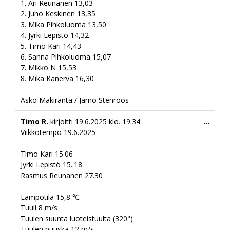
1. Ari Reunanen 13,03
2. ⁠Juho Keskinen 13,35
3. ⁠Mika Pihkoluoma 13,50
4. ⁠Jyrki Lepistö 14,32
5. ⁠Timo Kari 14,43
6. ⁠Sanna Pihkoluoma 15,07
7. ⁠Mikko N 15,53
8. ⁠Mika Kanerva 16,30
Asko Mäkiranta / Jarno Stenroos
Togg
Timo R.
kirjoitti
19.6.2025
klo.
19:34
...
this
Viikkotempo 19.6.2025
meta
Timo Kari 15.06
Jyrki Lepistö 15..18
Rasmus Reunanen 27.30
Lämpötila 15,8 ℃
Tuuli 8 m/s
Tuulen suunta luoteistuulta (320°)
Tuulen puuska 12 m/s