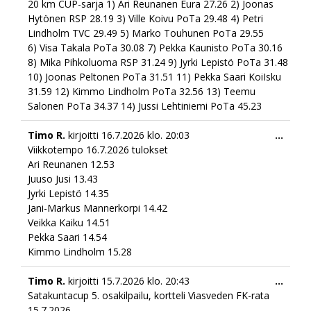
20 km CUP-sarja 1) Ari Reunanen Eura 27.26 2) Joonas
Hytönen RSP 28.19 3) Ville Koivu PoTa 29.48 4) Petri
Lindholm TVC 29.49 5) Marko Touhunen PoTa 29.55
6) Visa Takala PoTa 30.08 7) Pekka Kaunisto PoTa 30.16
8) Mika Pihkoluoma RSP 31.24 9) Jyrki Lepistö PoTa 31.48
10) Joonas Peltonen PoTa 31.51 11) Pekka Saari KoiIsku
31.59 12) Kimmo Lindholm PoTa 32.56 13) Teemu
Salonen PoTa 34.37 14) Jussi Lehtiniemi PoTa 45.23
Togg
Timo R.
kirjoitti
16.7.2026
klo.
20:03
...
this
Viikkotempo 16.7.2026 tulokset
meta
Ari Reunanen 12.53
Juuso Jusi 13.43
Jyrki Lepistö 14.35
Jani-Markus Mannerkorpi 14.42
Veikka Kaiku 14.51
Pekka Saari 14.54
Kimmo Lindholm 15.28
Togg
Timo R.
kirjoitti
15.7.2026
klo.
20:43
...
this
Satakuntacup 5. osakilpailu, kortteli Viasveden FK-rata
meta
15.7.2026