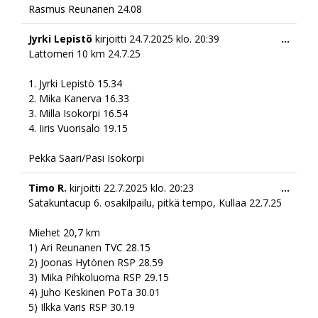
Rasmus Reunanen 24.08
Togg
Jyrki Lepistö
kirjoitti
24.7.2025
klo.
20:39
...
this
Lattomeri 10 km 24.7.25
meta
1. Jyrki Lepistö 15.34
2. Mika Kanerva 16.33
3. Milla Isokorpi 16.54
4. Iiris Vuorisalo 19.15
Pekka Saari/Pasi Isokorpi
Togg
Timo R.
kirjoitti
22.7.2025
klo.
20:23
...
this
Satakuntacup 6. osakilpailu, pitkä tempo, Kullaa 22.7.25
meta
Miehet 20,7 km
1) Ari Reunanen TVC 28.15
2) Joonas Hytönen RSP 28.59
3) Mika Pihkoluoma RSP 29.15
4) Juho Keskinen PoTa 30.01
5) Ilkka Varis RSP 30.19