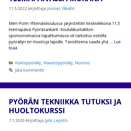
11.5.2022
kirjoittaja
Joonas Ylikahri
Meri-Porin Yhtenäiskoulussa järjestettiin keskiviikkona 11.5
teemapäivä Pyöräsankarit. Koululiikuntaliiton
sponsoroimassa tapahtumassa oli tarkoitus esitellä
pyöräilyn eri muotoja lapsille. Tavoitteena saada yhä …
Lue
lisää
Kategoriat
Kuntopyöräily
,
Maastopyöräily
,
Nuoriso
Jätä kommentti
PYÖRÄN TEKNIIKKA TUTUKSI JA
HUOLTOKURSSI
7.1.2020
kirjoittaja
Jyrki Lepistö