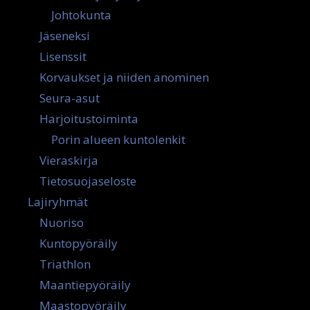
Johtokunta
Jäseneksi
Lisenssit
Korvaukset ja niiden anominen
Seura-asut
Harjoitustoiminta
Porin alueen kuntolenkit
Vieraskirja
Tietosuojaseloste
Lajiryhmät
Nuoriso
Kuntopyöräily
Triathlon
Maantiepyöräily
Maastopyöräily