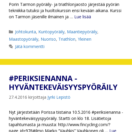
Porin Tarmon pyöräily- ja triathlonjaosto järjestää pyörän
tekniikka tutuksi ja huoltokurssin ensi kevään aikana. Kurssi
on Tarmon jäsenille ilmainen ja …
Lue lisää
Kategoriat
Johtokunta
,
Kuntopyöräily
,
Maantiepyöräily
,
Maastopyöräily
,
Nuoriso
,
Triathlon
,
Yleinen
Jätä kommentti
#PERIKSIENANNA -
HYVÄNTEKEVÄISYYSPYÖRÄILY
27.4.2016
kirjoittaja
Jyrki Lepistö
Nyt järjestetään Porissa tiistaina 10.5.2016 #periksienanna -
hyväntekeväisyyspyöräily. Startti on klo 18. Lisätietoja
tapahtumasta ja muusta: http://www.fincycling.com/?
page_id=976#ilmo Marko “Vauhkis” Vauhkonen oli …
Lue