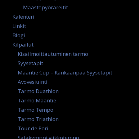
Maastopyöräreitit
Kalenteri
Linkit
Blogi
Kilpailut
Kisailmoittautuminen tarmo
Syysetapit
Maantie Cup – Kankaanpää Syysetapit
Avovesiuinti
Tarmo Duathlon
Tarmo Maantie
Tarmo Tempo
Tarmo Triathlon
Tour de Pori
Satakymppi viikkotempo