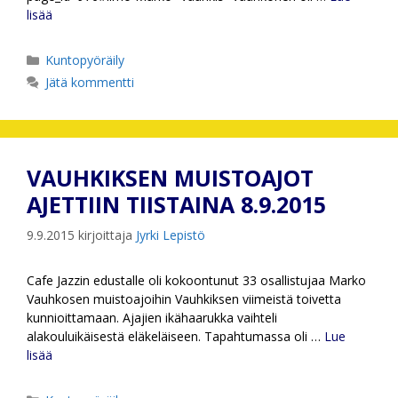
lisää
Kategoriat
Kuntopyöräily
Jätä kommentti
VAUHKIKSEN MUISTOAJOT
AJETTIIN TIISTAINA 8.9.2015
9.9.2015
kirjoittaja
Jyrki Lepistö
Cafe Jazzin edustalle oli kokoontunut 33 osallistujaa Marko
Vauhkosen muistoajoihin Vauhkiksen viimeistä toivetta
kunnioittamaan. Ajajien ikähaarukka vaihteli
alakouluikäisestä eläkeläiseen. Tapahtumassa oli …
Lue
lisää
Kategoriat