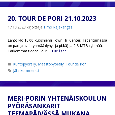
20. TOUR DE PORI 21.10.2023
17.10.2023
kirjoittaja
Timo Rajakangas
Lähtö klo 10.00 Ruosniemi Town Hill Center. Tapahtumassa
on pari gravel-ryhmää (lyhyt ja pitkä) ja 2-3 MTB-ryhmää.
Tarkemmat tiedot Tour …
Lue lisää
Kategoriat
Kuntopyöräily
,
Maastopyöräily
,
Tour de Pori
Jätä kommentti
MERI-PORIN YHTENÄISKOULUN
PYÖRÄSANKARIT
TEEMAPÄIVÄSSÄ MUKANA