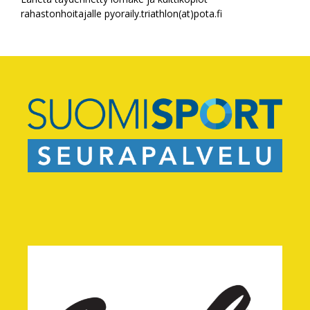
rahastonhoitajalle pyoraily.triathlon(at)pota.fi