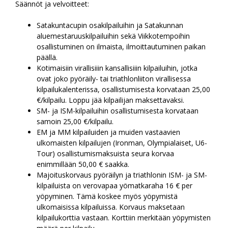
Säännöt ja velvoitteet:
Satakuntacupin osakilpailuihin ja Satakunnan
aluemestaruuskilpailuihin sekä Viikkotempoihin
osallistuminen on ilmaista, ilmoittautuminen paikan
päällä.
Kotimaisiin virallisiiin kansallisiiin kilpailuihin, jotka
ovat joko pyöräily- tai triathlonliiton virallisessa
kilpailukalenterissa, osallistumisesta korvataan 25,00
€/kilpailu. Loppu jää kilpailijan maksettavaksi.
SM- ja ISM-kilpailuihin osallistumisesta korvataan
samoin 25,00 €/kilpailu.
EM ja MM kilpailuiden ja muiden vastaavien
ulkomaisten kilpailujen (Ironman, Olympialaiset, U6-
Tour) osallistumismaksuista seura korvaa
enimmillään 50,00 € saakka.
Majoituskorvaus pyöräilyn ja triathlonin ISM- ja SM-
kilpailuista on verovapaa yömatkaraha 16 € per
yöpyminen. Tämä koskee myös yöpymistä
ulkomaisissa kilpailuissa. Korvaus maksetaan
kilpailukorttia vastaan. Korttiin merkitään yöpymisten