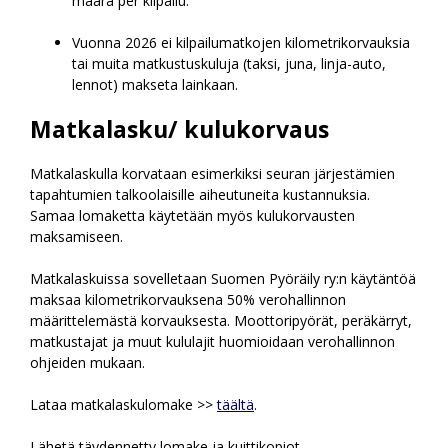
määrä per kilpailu.
Vuonna 2026 ei kilpailumatkojen kilometrikorvauksia
tai muita matkustuskuluja (taksi, juna, linja-auto,
lennot) makseta lainkaan.
Matkalasku/ kulukorvaus
Matkalaskulla korvataan esimerkiksi seuran järjestämien
tapahtumien talkoolaisille aiheutuneita kustannuksia.
Samaa lomaketta käytetään myös kulukorvausten
maksamiseen.
Matkalaskuissa sovelletaan Suomen Pyöräily ry:n käytäntöä
maksaa kilometrikorvauksena 50% verohallinnon
määrittelemästä korvauksesta. Moottoripyörät, peräkärryt,
matkustajat ja muut kululajit huomioidaan verohallinnon
ohjeiden mukaan.
Lataa matkalaskulomake >>
täältä
.
Lähetä täydennetty lomake ja kuittikopiot