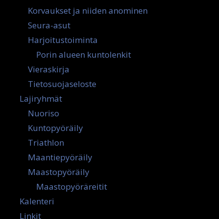
Korvaukset ja niiden anominen
Seura-asut
Harjoitustoiminta
Porin alueen kuntolenkit
Vieraskirja
Tietosuojaseloste
Lajiryhmät
Nuoriso
Kuntopyöräily
Triathlon
Maantiepyöräily
Maastopyöräily
Maastopyöräreitit
Kalenteri
Linkit