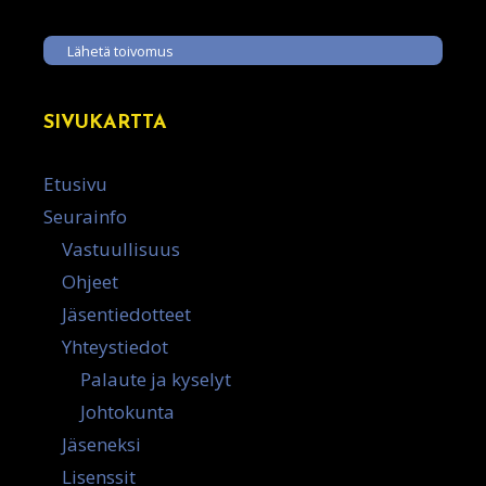
Lähetä toivomus
SIVUKARTTA
Etusivu
Seurainfo
Vastuullisuus
Ohjeet
Jäsentiedotteet
Yhteystiedot
Palaute ja kyselyt
Johtokunta
Jäseneksi
Lisenssit