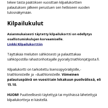
tekee tästä päätöksen vuosittain kilpailukorttien
palautuksen jälkeen perustuen sen hetkiseen vuoden
tulosnäkymään.
Kilpailukulut
Asianmukaisesti täytetty kilpailukortti on edellytys
osallistumiskulujen korvaamiselle.
Linkki Kilpailukorttiin
Täyttäkää mieluiten sähköisesti ja palautttakaa
sähköpostilla rahastonhoitajalle pyoraily.triathlon(at)pota.fi.
Kilpailukortti on tarkoitettu lisenssipyöräilijöille,-
triathlonisteille ja –duathlonisteille.
Viimeinen
palautuspäivä on vuosittain lokakuun puolivälissä, eli
15.10.
HUOM!
Puutteellisesti täytettyjä tai myöhässä lähetettyjä
kilpailukortteja ei käsitellä.