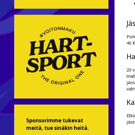
Jä
Pori
40 €
Ha
20 v
tria
jaos
valm
Ka
Etkö
Sponsorimme tukevat
jäs
meitä, tue sinäkin heitä.