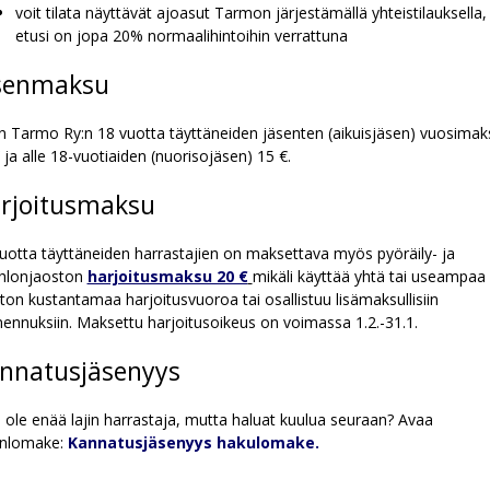
voit tilata näyttävät ajoasut Tarmon järjestämällä yhteistilauksella,
etusi on jopa 20% normaalihintoihin verrattuna
senmaksu
n Tarmo Ry:n 18 vuotta täyttäneiden jäsenten (aikuisjäsen) vuosimak
 ja alle 18-vuotiaiden (nuorisojäsen) 15 €.
rjoitusmaksu
uotta täyttäneiden harrastajien on maksettava myös pyöräily- ja
thlonjaoston
harjoitusmaksu 20 €
mikäli käyttää yhtä tai useampaa
ton kustantamaa harjoitusvuoroa tai osallistuu lisämaksullisiin
ennuksiin. Maksettu harjoitusoikeus on voimassa 1.2.-31.1.
nnatusjäsenyys
 ole enää lajin harrastaja, mutta haluat kuulua seuraan? Avaa
enlomake:
Kannatusjäsenyys hakulomake.