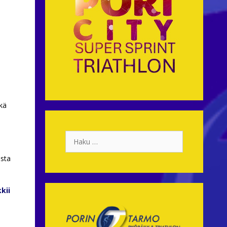
ekä
Haku:
ista
kii