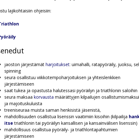
stu lajikohtaisiin ohjeisiin:
Triathlon
Pyöräily
senedut
jaoston järjestämät
harjoitukset
: uimahalli, ratapyöräily, juoksu, s
spinning
seura osallistuu viikkotempoharjoituksen ja yhteislenkkien
järjestämiseen
saat tukea ja opastusta halutessasi pyöräilyn ja triathlonin saloihin
seura maksaa
korvausta
määrättyjen kilpailujen osallistumismaksu
ja majoituskuluista
treeniseuraa muista saman henkisistä jäsenistä,
mahdollisuuden osallistua lisenssin vaatimiin kisoihin (kilpailija
hank
itse
triathlonin tai pyöräilyn kansallisen ja kansainvälisen lisenssin)
mahdollisuus osallistua pyöräily- ja triathlontapahtumien
järjestämiseen