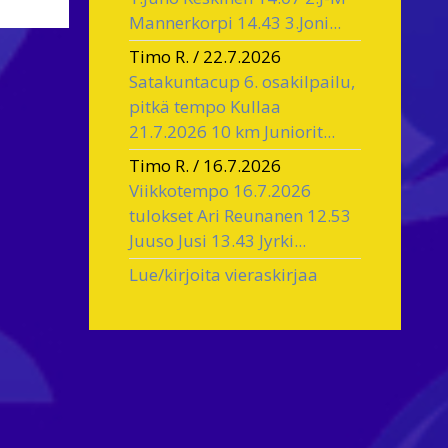
Mannerkorpi 14.43 3.Joni...
Timo R.
/
22.7.2026
Satakuntacup 6. osakilpailu,
pitkä tempo Kullaa
21.7.2026 10 km Juniorit...
Timo R.
/
16.7.2026
Viikkotempo 16.7.2026
tulokset Ari Reunanen 12.53
Juuso Jusi 13.43 Jyrki...
Lue/kirjoita vieraskirjaa