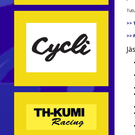
Tutu
>> 
>> 
Jä