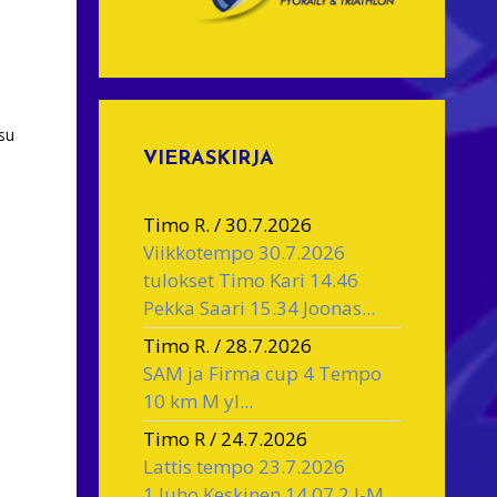
su
VIERASKIRJA
Timo R.
/
30.7.2026
Viikkotempo 30.7.2026
tulokset Timo Kari 14.46
Pekka Saari 15.34 Joonas...
Timo R.
/
28.7.2026
SAM ja Firma cup 4 Tempo
10 km M yl...
Timo R
/
24.7.2026
Lattis tempo 23.7.2026
1.Juho Keskinen 14.07 2.J-M