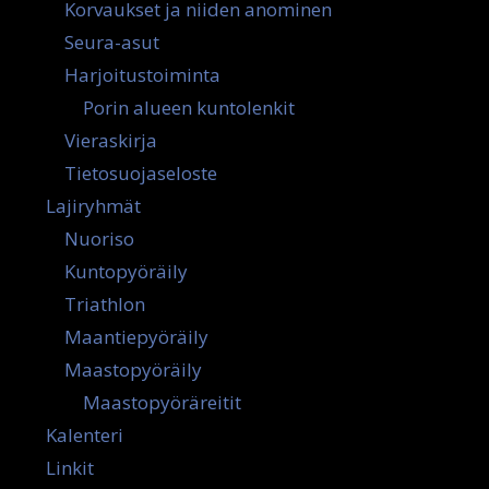
Korvaukset ja niiden anominen
Seura-asut
Harjoitustoiminta
Porin alueen kuntolenkit
Vieraskirja
Tietosuojaseloste
Lajiryhmät
Nuoriso
Kuntopyöräily
Triathlon
Maantiepyöräily
Maastopyöräily
Maastopyöräreitit
Kalenteri
Linkit