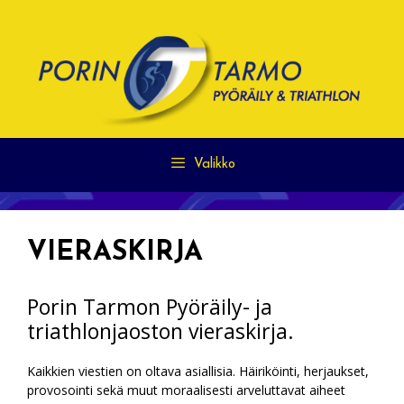
Siirry
sisältöön
Valikko
VIERASKIRJA
Porin Tarmon Pyöräily- ja
triathlonjaoston vieraskirja.
Kaikkien viestien on oltava asiallisia. Häiriköinti, herjaukset,
provosointi sekä muut moraalisesti arveluttavat aiheet