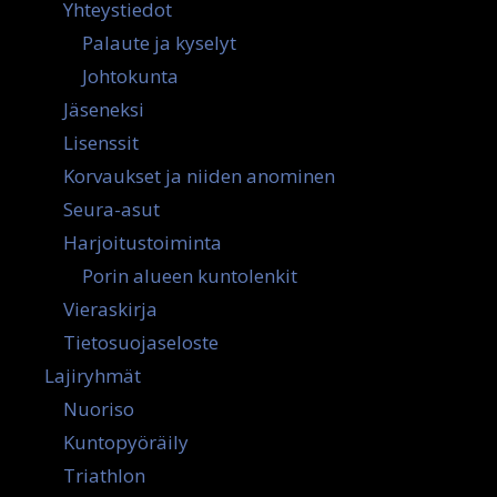
Yhteystiedot
Palaute ja kyselyt
Johtokunta
Jäseneksi
Lisenssit
Korvaukset ja niiden anominen
Seura-asut
Harjoitustoiminta
Porin alueen kuntolenkit
Vieraskirja
Tietosuojaseloste
Lajiryhmät
Nuoriso
Kuntopyöräily
Triathlon