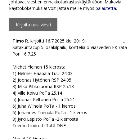
johtavat viestien ennakkotarkastuskäytäntöön. Mukavia
käyttökokemuksia! Voit jättää meille myös
palautetta
.
Togg
Timo R.
kirjoitti
16.7.2025
klo.
20:19
...
this
Satakuntacup 5. osakilpailu, kortteliajo Viasveden FK-rata
meta
Pori 16.7.25
Miehet Yleinen 15 kierosta
1) Helmer Haapala TuUl 24.03
2) Joonas Hytönen RSP 24.05
3) Mika Pihkoluoma RSP 25.13
4) Ville Koivu PoTa 25.14
5) Joonas Peltonen PoTa 25.51
6) Juha Wilhola PoTa - 1 kierros
6) Johannes Tuimala PoTa - 1 kierros
8) Jyrki Lepistö PoTa -2 kierrosta
Teemu Lindroth TuUl DNF
Naiset 10 kierrosta