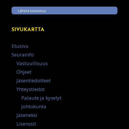
Lähetä toivomus
SIVUKARTTA
Etusivu
Seurainfo
Vastuullisuus
Ohjeet
Jäsentiedotteet
Yhteystiedot
Palaute ja kyselyt
Johtokunta
Jäseneksi
Lisenssit