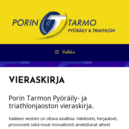
Siirry
sisältöön
Valikko
VIERASKIRJA
Porin Tarmon Pyöräily- ja
triathlonjaoston vieraskirja.
Kaikkien viestien on oltava asiallisia. Häiriköinti, herjaukset,
provosointi sekä muut moraalisesti arveluttavat aiheet