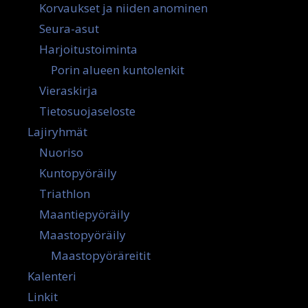
Korvaukset ja niiden anominen
Seura-asut
Harjoitustoiminta
Porin alueen kuntolenkit
Vieraskirja
Tietosuojaseloste
Lajiryhmät
Nuoriso
Kuntopyöräily
Triathlon
Maantiepyöräily
Maastopyöräily
Maastopyöräreitit
Kalenteri
Linkit