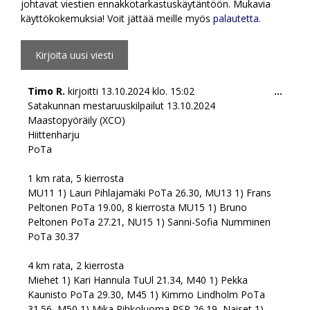
johtavat viestien ennakkotarkastuskäytäntöön. Mukavia
käyttökokemuksia! Voit jättää meille myös
palautetta
.
Togg
Timo R.
kirjoitti
13.10.2024
klo.
15:02
...
this
Satakunnan mestaruuskilpailut 13.10.2024
meta
Maastopyöräily (XCO)
Hiittenharju
PoTa
1 km rata, 5 kierrosta
MU11 1) Lauri Pihlajamäki PoTa 26.30, MU13 1) Frans
Peltonen PoTa 19.00, 8 kierrosta MU15 1) Bruno
Peltonen PoTa 27.21, NU15 1) Sanni-Sofia Numminen
PoTa 30.37
4 km rata, 2 kierrosta
Miehet 1) Kari Hannula TuUl 21.34, M40 1) Pekka
Kaunisto PoTa 29.30, M45 1) Kimmo Lindholm PoTa
31.56, M50 1) Mika Pihkoluoma RSP 26.19, Naiset 1)