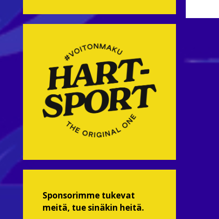
Sponsorimme tukevat
meitä, tue sinäkin heitä.