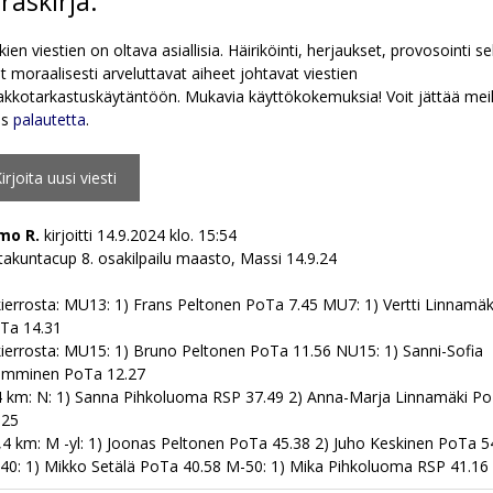
eraskirja.
kien viestien on oltava asiallisia. Häiriköinti, herjaukset, provosointi s
 moraalisesti arveluttavat aiheet johtavat viestien
kkotarkastuskäytäntöön. Mukavia käyttökokemuksia! Voit jättää meil
ös
palautetta
.
mo R.
kirjoitti
14.9.2024
klo.
15:54
takuntacup 8. osakilpailu maasto, Massi 14.9.24
kierrosta: MU13: 1) Frans Peltonen PoTa 7.45 MU7: 1) Vertti Linnamäk
Ta 14.31
kierrosta: MU15: 1) Bruno Peltonen PoTa 11.56 NU15: 1) Sanni-Sofia
mminen PoTa 12.27
4 km: N: 1) Sanna Pihkoluoma RSP 37.49 2) Anna-Marja Linnamäki P
.25
,4 km: M -yl: 1) Joonas Peltonen PoTa 45.38 2) Juho Keskinen PoTa 5
40: 1) Mikko Setälä PoTa 40.58 M-50: 1) Mika Pihkoluoma RSP 41.16