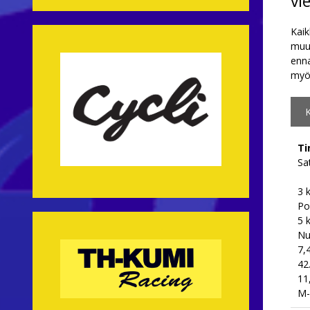
vi
Kaik
muut
enna
my
Ti
Sa
3 
Po
5 
Nu
7,
42
11
M-