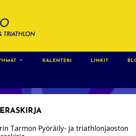
RYHMÄT
KALENTERI
LINKIT
BL
IERASKIRJA
rin Tarmon Pyöräily- ja triathlonjaoston