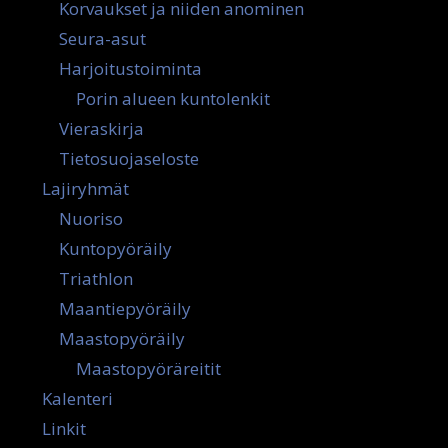
Korvaukset ja niiden anominen
Seura-asut
Harjoitustoiminta
Porin alueen kuntolenkit
Vieraskirja
Tietosuojaseloste
Lajiryhmät
Nuoriso
Kuntopyöräily
Triathlon
Maantiepyöräily
Maastopyöräily
Maastopyöräreitit
Kalenteri
Linkit