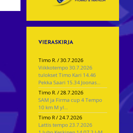
VIERASKIRJA
Timo R.
/
30.7.2026
Viikkotempo 30.7.2026
tulokset Timo Kari 14.46
Pekka Saari 15.34 Joonas...
Timo R.
/
28.7.2026
SAM ja Firma cup 4 Tempo
10 km M yl...
Timo R
/
24.7.2026
Lattis tempo 23.7.2026
1.Juho Keskinen 14.07 2.J-M