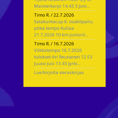
Mannerkorpi 14.43 3.Joni...
Timo R.
/
22.7.2026
Satakuntacup 6. osakilpailu,
pitkä tempo Kullaa
21.7.2026 10 km Juniorit...
Timo R.
/
16.7.2026
Viikkotempo 16.7.2026
tulokset Ari Reunanen 12.53
Juuso Jusi 13.43 Jyrki...
Lue/kirjoita vieraskirjaa