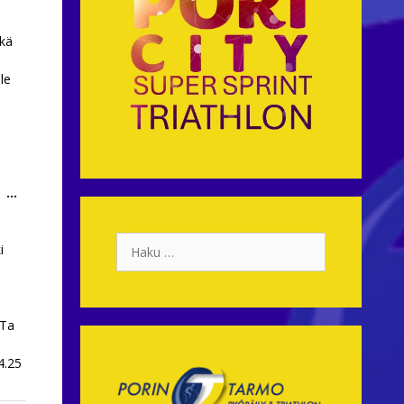
ekä
le
Toggle
...
this
metabox.
Haku:
i
oTa
4.25