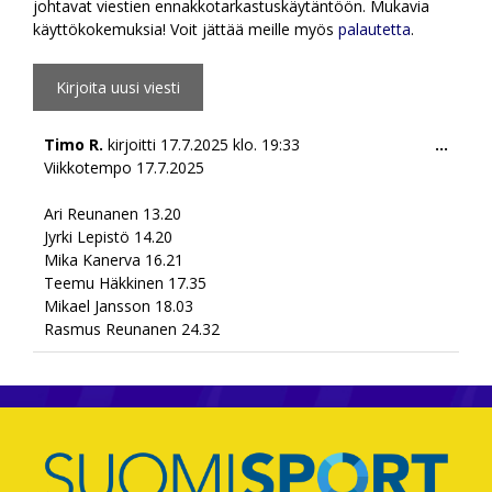
johtavat viestien ennakkotarkastuskäytäntöön. Mukavia
käyttökokemuksia! Voit jättää meille myös
palautetta
.
Togg
Timo R.
kirjoitti
17.7.2025
klo.
19:33
...
this
Viikkotempo 17.7.2025
meta
Ari Reunanen 13.20
Jyrki Lepistö 14.20
Mika Kanerva 16.21
Teemu Häkkinen 17.35
Mikael Jansson 18.03
Rasmus Reunanen 24.32