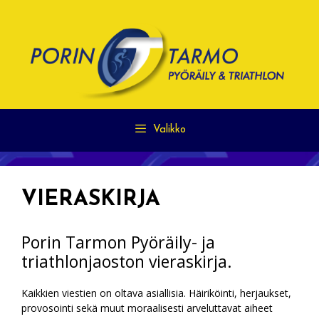
Siirry
sisältöön
Valikko
VIERASKIRJA
Porin Tarmon Pyöräily- ja
triathlonjaoston vieraskirja.
Kaikkien viestien on oltava asiallisia. Häiriköinti, herjaukset,
provosointi sekä muut moraalisesti arveluttavat aiheet