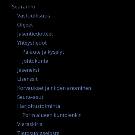
Seurainfo
Vastuullisuus
Ohjeet
Jäsentiedotteet
Yhteystiedot
Palaute ja kyselyt
Johtokunta
Jäseneksi
Lisenssit
Korvaukset ja niiden anominen
Seura-asut
Harjoitustoiminta
Porin alueen kuntolenkit
Vieraskirja
Tietosuojaseloste