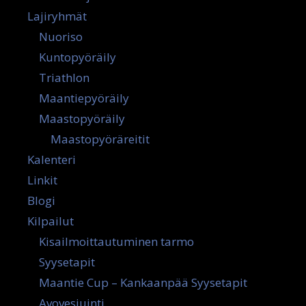
Lajiryhmät
Nuoriso
Kuntopyöräily
Triathlon
Maantiepyöräily
Maastopyöräily
Maastopyöräreitit
Kalenteri
Linkit
Blogi
Kilpailut
Kisailmoittautuminen tarmo
Syysetapit
Maantie Cup – Kankaanpää Syysetapit
Avovesiuinti