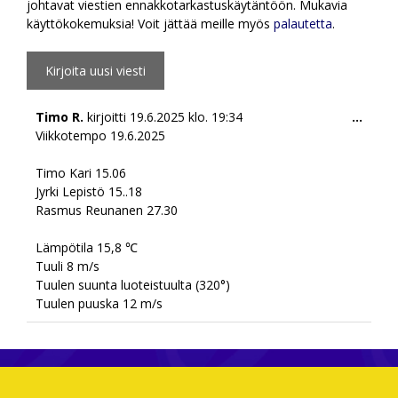
johtavat viestien ennakkotarkastuskäytäntöön. Mukavia
käyttökokemuksia! Voit jättää meille myös
palautetta
.
Togg
Timo R.
kirjoitti
19.6.2025
klo.
19:34
...
this
Viikkotempo 19.6.2025
meta
Timo Kari 15.06
Jyrki Lepistö 15..18
Rasmus Reunanen 27.30
Lämpötila 15,8 ℃
Tuuli 8 m/s
Tuulen suunta luoteistuulta (320°)
Tuulen puuska 12 m/s