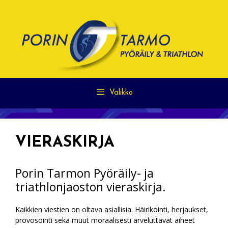
Siirry
sisältöön
Valikko
VIERASKIRJA
Porin Tarmon Pyöräily- ja
triathlonjaoston vieraskirja.
Kaikkien viestien on oltava asiallisia. Häiriköinti, herjaukset,
provosointi sekä muut moraalisesti arveluttavat aiheet