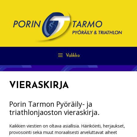
Siirry
sisältöön
Valikko
VIERASKIRJA
Porin Tarmon Pyöräily- ja
triathlonjaoston vieraskirja.
Kaikkien viestien on oltava asiallisia. Häiriköinti, herjaukset,
provosointi sekä muut moraalisesti arveluttavat aiheet