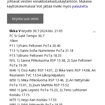
johtavat viestien ennakkotarkastuskäytäntöön. Mukavia
käyttökokemuksia! Voit jättää meille myös
palautetta
.
Togg
Ilkka V
kirjoitti
30.7.2024
klo.
21:05
...
this
FC 5/ SaM Tempo 30.7
meta
10km
P11 1)Frans Peltonen PoTa 20.40
T13 1) Sanni-Sofia Numminen PoTa 21.18
P13 1)Bruno Peltonen PoTa 18.33
NYL 1) Sanna Pihkoluoma RSP 15.38, 2) Suvi Peltonen
PoTa 19.39
M40 1) Ossi Aalto RSP 14.01, 2) Ilkka Varis RSP 14.08, Ari
Reunanen TVC 13.54 (ulkop.kilpailun)
M50 1) Mika Pihkoluoma RSP 13.46, 2) Ari Niittymäki
PoTa 15.01, 3) Jouni Marttila RSP 15.52
M60 1) Jyrki Lepistö PoTa 15.23, 2) Timo Lehtonen
KoiIsku 17.15
M75 1) Veijo Kari KoiIsku 17.33
M80 1) Erkki Niittymäki PoTa 19.35