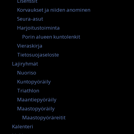
Lisenssit
Korvaukset ja niiden anominen
Seura-asut
Harjoitustoiminta
Porin alueen kuntolenkit
Vieraskirja
Tietosuojaseloste
Lajiryhmät
Nuoriso
Kuntopyöräily
Triathlon
Maantiepyöräily
Maastopyöräily
Maastopyöräreitit
Kalenteri