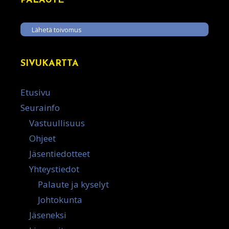
PALAUTE
Lähetä toivomus
SIVUKARTTA
Etusivu
Seurainfo
Vastuullisuus
Ohjeet
Jäsentiedotteet
Yhteystiedot
Palaute ja kyselyt
Johtokunta
Jäseneksi