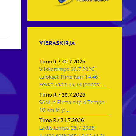
VIERASKIRJA
Timo R.
/
30.7.2026
Viikkotempo 30.7.2026
tulokset Timo Kari 14.46
Pekka Saari 15.34 Joonas...
Timo R.
/
28.7.2026
SAM ja Firma cup 4 Tempo
10 km M yl...
Timo R
/
24.7.2026
Lattis tempo 23.7.2026
1.Juho Keskinen 14.07 2.J-M