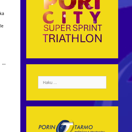
ekä
le
Toggle
...
this
metabox.
Haku: