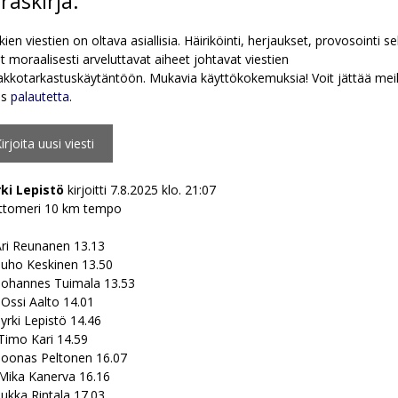
eraskirja.
kien viestien on oltava asiallisia. Häiriköinti, herjaukset, provosointi s
 moraalisesti arveluttavat aiheet johtavat viestien
kkotarkastuskäytäntöön. Mukavia käyttökokemuksia! Voit jättää meil
ös
palautetta
.
rki Lepistö
kirjoitti
7.8.2025
klo.
21:07
ttomeri 10 km tempo
Ari Reunanen 13.13
 Juho Keskinen 13.50
 ⁠Johannes Tuimala 13.53
⁠ Ossi Aalto 14.01
⁠Jyrki Lepistö 14.46
⁠Timo Kari 14.59
 ⁠Joonas Peltonen 16.07
 ⁠Mika Kanerva 16.16
⁠Jukka Rintala 17.03