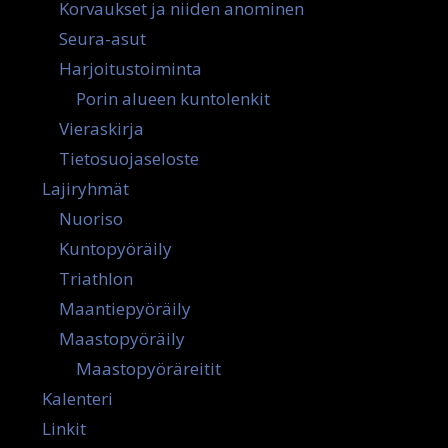
Korvaukset ja niiden anominen
Seura-asut
Harjoitustoiminta
Porin alueen kuntolenkit
Vieraskirja
Tietosuojaseloste
Lajiryhmät
Nuoriso
Kuntopyöräily
Triathlon
Maantiepyöräily
Maastopyöräily
Maastopyöräreitit
Kalenteri
Linkit