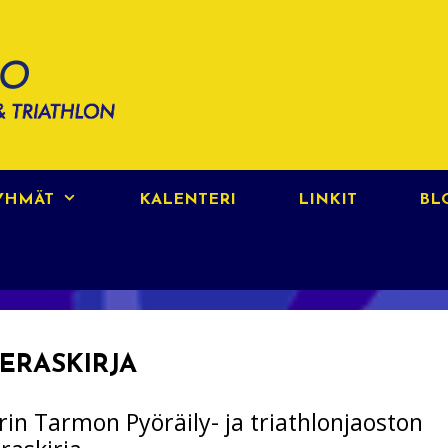
RYHMÄT
KALENTERI
LINKIT
BL
IERASKIRJA
rin Tarmon Pyöräily- ja triathlonjaoston