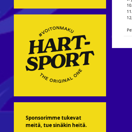
10
11
12
Pe
Sponsorimme tukevat
meitä, tue sinäkin heitä.