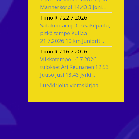
Mannerkorpi 14.43 3.Joni...
Timo R.
/
22.7.2026
Satakuntacup 6. osakilpailu,
pitkä tempo Kullaa
21.7.2026 10 km Juniorit...
Timo R.
/
16.7.2026
Viikkotempo 16.7.2026
tulokset Ari Reunanen 12.53
Juuso Jusi 13.43 Jyrki...
Lue/kirjoita vieraskirjaa