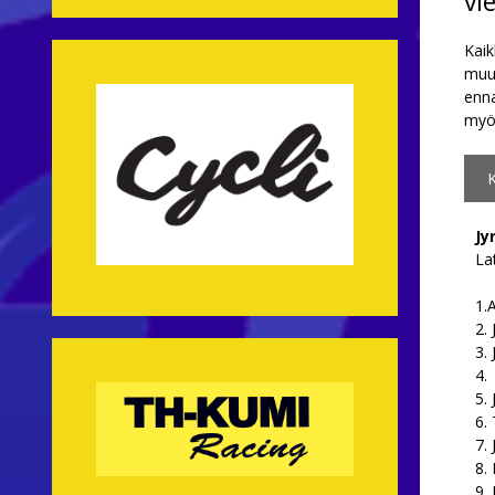
vi
Kaik
muut
enna
my
Jy
La
1.
2.
3.
4. 
5. 
6. 
7.
8.
9. 