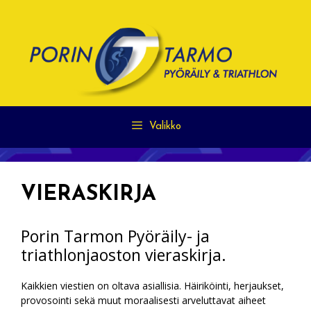
Siirry
sisältöön
Valikko
VIERASKIRJA
Porin Tarmon Pyöräily- ja
triathlonjaoston vieraskirja.
Kaikkien viestien on oltava asiallisia. Häiriköinti, herjaukset,
provosointi sekä muut moraalisesti arveluttavat aiheet