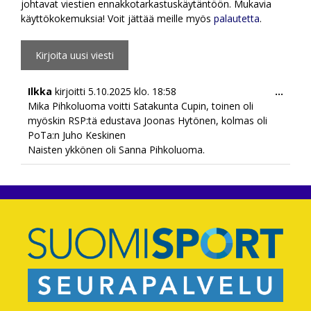
johtavat viestien ennakkotarkastuskäytäntöön. Mukavia
käyttökokemuksia! Voit jättää meille myös
palautetta
.
Togg
Ilkka
kirjoitti
5.10.2025
klo.
18:58
...
this
Mika Pihkoluoma voitti Satakunta Cupin, toinen oli
meta
myöskin RSP:tä edustava Joonas Hytönen, kolmas oli
PoTa:n Juho Keskinen
Naisten ykkönen oli Sanna Pihkoluoma.