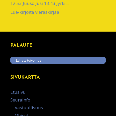
12.53 Juuso Jusi 13.43 Jyrki...
Lue/kirjoita vieraskirjaa
PALAUTE
Lähetä toivomus
SIVUKARTTA
Etusivu
Seurainfo
Vastuullisuus
Ohjeet