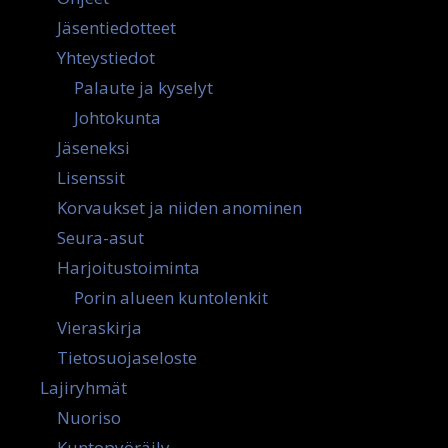
Jäsentiedotteet
Yhteystiedot
Palaute ja kyselyt
Johtokunta
Jäseneksi
Lisenssit
Korvaukset ja niiden anominen
Seura-asut
Harjoitustoiminta
Porin alueen kuntolenkit
Vieraskirja
Tietosuojaseloste
Lajiryhmät
Nuoriso
Kuntopyöräily