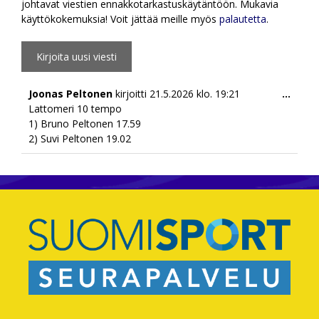
johtavat viestien ennakkotarkastuskäytäntöön. Mukavia
käyttökokemuksia! Voit jättää meille myös
palautetta
.
Togg
Joonas Peltonen
kirjoitti
21.5.2026
klo.
19:21
...
this
Lattomeri 10 tempo
meta
1) Bruno Peltonen 17.59
2) Suvi Peltonen 19.02