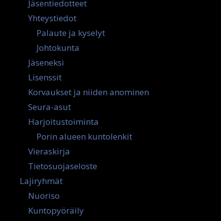
Jäsentiedotteet
Yhteystiedot
Palaute ja kyselyt
Johtokunta
Jäseneksi
Lisenssit
Korvaukset ja niiden anominen
Seura-asut
Harjoitustoiminta
Porin alueen kuntolenkit
Vieraskirja
Tietosuojaseloste
Lajiryhmät
Nuoriso
Kuntopyöräily