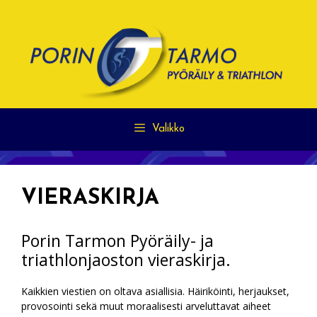
Siirry
sisältöön
Valikko
VIERASKIRJA
Porin Tarmon Pyöräily- ja
triathlonjaoston vieraskirja.
Kaikkien viestien on oltava asiallisia. Häiriköinti, herjaukset,
provosointi sekä muut moraalisesti arveluttavat aiheet