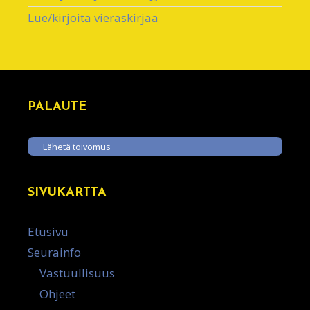
Lue/kirjoita vieraskirjaa
PALAUTE
Lähetä toivomus
SIVUKARTTA
Etusivu
Seurainfo
Vastuullisuus
Ohjeet