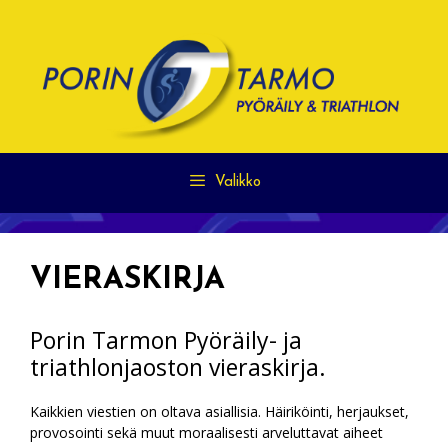
Siirry
sisältöön
Valikko
VIERASKIRJA
Porin Tarmon Pyöräily- ja
triathlonjaoston vieraskirja.
Kaikkien viestien on oltava asiallisia. Häiriköinti, herjaukset,
provosointi sekä muut moraalisesti arveluttavat aiheet