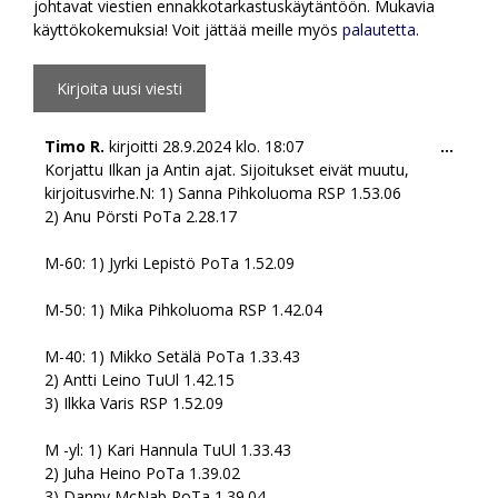
johtavat viestien ennakkotarkastuskäytäntöön. Mukavia
käyttökokemuksia! Voit jättää meille myös
palautetta
.
Togg
Timo R.
kirjoitti
28.9.2024
klo.
18:07
...
this
Korjattu Ilkan ja Antin ajat. Sijoitukset eivät muutu,
meta
kirjoitusvirhe.N: 1) Sanna Pihkoluoma RSP 1.53.06
2) Anu Pörsti PoTa 2.28.17
M-60: 1) Jyrki Lepistö PoTa 1.52.09
M-50: 1) Mika Pihkoluoma RSP 1.42.04
M-40: 1) Mikko Setälä PoTa 1.33.43
2) Antti Leino TuUl 1.42.15
3) Ilkka Varis RSP 1.52.09
M -yl: 1) Kari Hannula TuUl 1.33.43
2) Juha Heino PoTa 1.39.02
3) Danny McNab PoTa 1.39.04