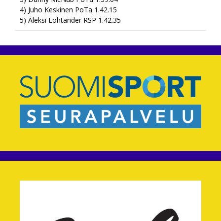
4) Juho Keskinen PoTa 1.42.15
5) Aleksi Lohtander RSP 1.42.35