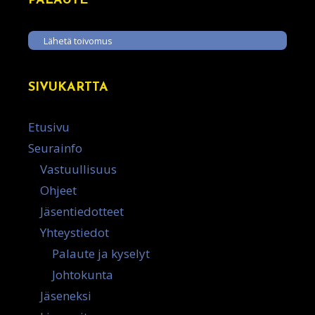
PALAUTE
Lähetä toivomus
SIVUKARTTA
Etusivu
Seurainfo
Vastuullisuus
Ohjeet
Jäsentiedotteet
Yhteystiedot
Palaute ja kyselyt
Johtokunta
Jäseneksi