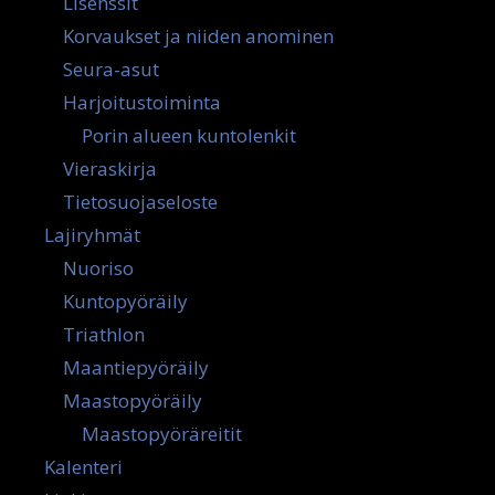
Lisenssit
Korvaukset ja niiden anominen
Seura-asut
Harjoitustoiminta
Porin alueen kuntolenkit
Vieraskirja
Tietosuojaseloste
Lajiryhmät
Nuoriso
Kuntopyöräily
Triathlon
Maantiepyöräily
Maastopyöräily
Maastopyöräreitit
Kalenteri