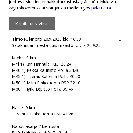
johtavat viestien ennakkotarkastuskäytäntöön. Mukavia
käyttökokemuksia! Voit jättää meille myös
palautetta
.
Togg
Timo R.
kirjoitti
20.9.2025
klo.
16:59
...
this
Satakunnan mestaruus, maasto, Ulvila 20.9.25
meta
Miehet 9 km
MYl 1) Kari Hannula TuUl 26.24
M40 1) Pekka Kaunisto PoTa 34.46
M45 1) Teemu Salonen PoTa 40.50
M50 1) Mika Pihkoluoma RSP 32.10
M60 1) Jyrki Lepistö PoTa 39.46
Naiset 9 km
1) Sanna Pihkoluoma RSP 41.26
Nappulasarja 2 kierrosta
PU9 1) Heikki Kari PoTa 2.44