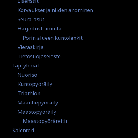
Lisenssit
Korvaukset ja niiden anominen
Seura-asut
Harjoitustoiminta
Porin alueen kuntolenkit
Vieraskirja
Tietosuojaseloste
Lajiryhmät
Nuoriso
Kuntopyöräily
Triathlon
Maantiepyöräily
Maastopyöräily
Maastopyöräreitit
Kalenteri