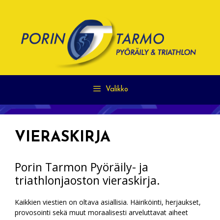
Siirry
sisältöön
Valikko
VIERASKIRJA
Porin Tarmon Pyöräily- ja
triathlonjaoston vieraskirja.
Kaikkien viestien on oltava asiallisia. Häiriköinti, herjaukset,
provosointi sekä muut moraalisesti arveluttavat aiheet