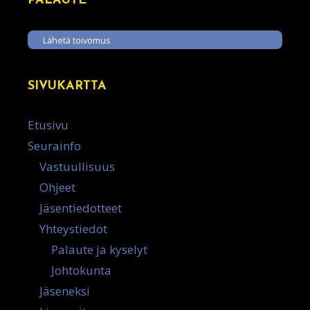
PALAUTE
Lähetä toivomus
SIVUKARTTA
Etusivu
Seurainfo
Vastuullisuus
Ohjeet
Jäsentiedotteet
Yhteystiedot
Palaute ja kyselyt
Johtokunta
Jäseneksi