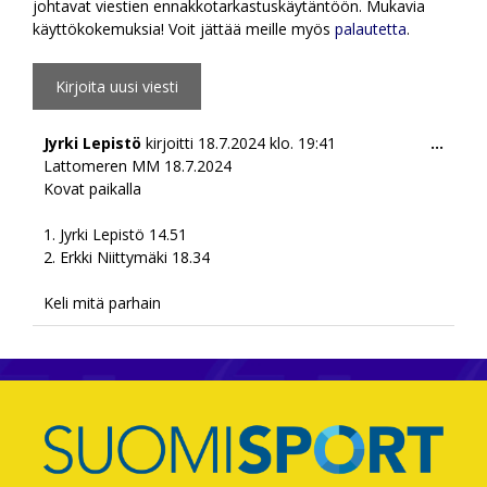
johtavat viestien ennakkotarkastuskäytäntöön. Mukavia
käyttökokemuksia! Voit jättää meille myös
palautetta
.
Togg
Jyrki Lepistö
kirjoitti
18.7.2024
klo.
19:41
...
this
Lattomeren MM 18.7.2024
meta
Kovat paikalla
1. Jyrki Lepistö 14.51
2. ⁠Erkki Niittymäki 18.34
Keli mitä parhain