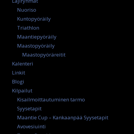
Lajiryhmät
Nuoriso
Kuntopyöräily
Triathlon
Maantiepyöräily
Maastopyöräily
Maastopyöräreitit
Kalenteri
Linkit
Blogi
Kilpailut
Kisailmoittautuminen tarmo
Syysetapit
Maantie Cup – Kankaanpää Syysetapit
Avovesiuinti