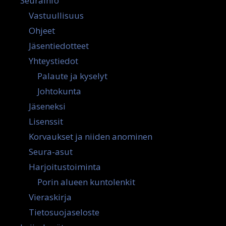
Seurainfo
Vastuullisuus
Ohjeet
Jäsentiedotteet
Yhteystiedot
Palaute ja kyselyt
Johtokunta
Jäseneksi
Lisenssit
Korvaukset ja niiden anominen
Seura-asut
Harjoitustoiminta
Porin alueen kuntolenkit
Vieraskirja
Tietosuojaseloste