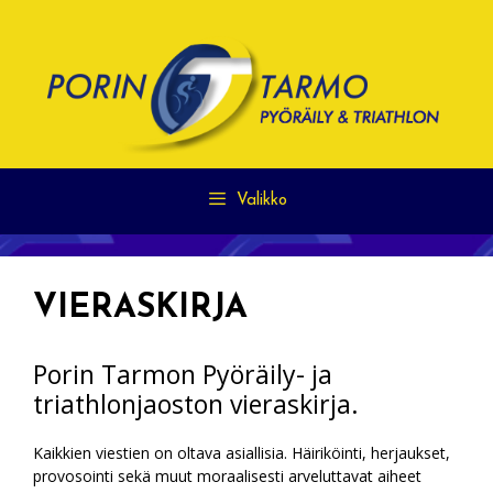
Siirry
sisältöön
Valikko
VIERASKIRJA
Porin Tarmon Pyöräily- ja
triathlonjaoston vieraskirja.
Kaikkien viestien on oltava asiallisia. Häiriköinti, herjaukset,
provosointi sekä muut moraalisesti arveluttavat aiheet