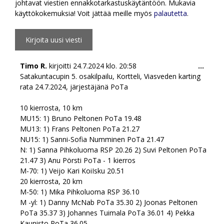
johtavat viestien ennakkotarkastuskäytäntöön. Mukavia
käyttökokemuksia! Voit jättää meille myös
palautetta
.
Togg
Timo R.
kirjoitti
24.7.2024
klo.
20:58
...
this
Satakuntacupin 5. osakilpailu, Kortteli, Viasveden karting
meta
rata 24.7.2024, järjestäjänä PoTa
10 kierrosta, 10 km
MU15: 1) Bruno Peltonen PoTa 19.48
MU13: 1) Frans Peltonen PoTa 21.27
NU15: 1) Sanni-Sofia Numminen PoTa 21.47
N: 1) Sanna Pihkoluoma RSP 20.26 2) Suvi Peltonen PoTa
21.47 3) Anu Pörsti PoTa - 1 kierros
M-70: 1) Veijo Kari KoiIsku 20.51
20 kierrosta, 20 km
M-50: 1) Mika Pihkoluoma RSP 36.10
M -yl: 1) Danny McNab PoTa 35.30 2) Joonas Peltonen
PoTa 35.37 3) Johannes Tuimala PoTa 36.01 4) Pekka
Kaunisto PoTa 36.05