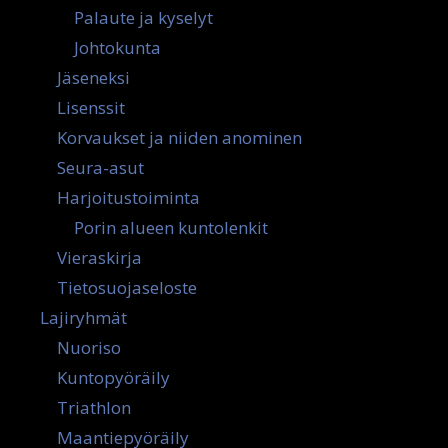
Palaute ja kyselyt
Johtokunta
Jäseneksi
Lisenssit
Korvaukset ja niiden anominen
Seura-asut
Harjoitustoiminta
Porin alueen kuntolenkit
Vieraskirja
Tietosuojaseloste
Lajiryhmät
Nuoriso
Kuntopyöräily
Triathlon
Maantiepyöräily