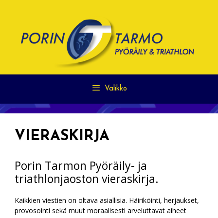
Siirry
sisältöön
Valikko
VIERASKIRJA
Porin Tarmon Pyöräily- ja
triathlonjaoston vieraskirja.
Kaikkien viestien on oltava asiallisia. Häiriköinti, herjaukset,
provosointi sekä muut moraalisesti arveluttavat aiheet