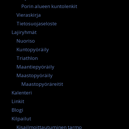
Porin alueen kuntolenkit
Vieraskirja
Tietosuojaseloste
Lajiryhmät
Nuoriso
Kuntopyöräily
Triathlon
Maantiepyöräily
Maastopyöräily
Maastopyöräreitit
Kalenteri
Linkit
Blogi
Kilpailut
Kisailmoittautuminen tarmo