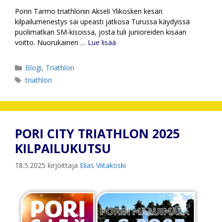
Porin Tarmo triathlonin Akseli Ylikosken kesän
kilpailumenestys sai upeasti jatkosa Turussa käydyissä
puolimatkan SM-kisoissa, josta tuli junioreiden kisaan
voitto. Nuorukainen …
Lue lisää
Kategoriat
Blogi
,
Triathlon
Avainsanat
triathlon
PORI CITY TRIATHLON 2025
KILPAILUKUTSU
18.5.2025
kirjoittaja
Elias Viitakoski