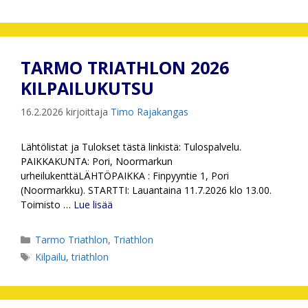
TARMO TRIATHLON 2026
KILPAILUKUTSU
16.2.2026
kirjoittaja
Timo Rajakangas
Lähtölistat ja Tulokset tästä linkistä: Tulospalvelu.
PAIKKAKUNTA: Pori, Noormarkun
urheilukenttäLÄHTÖPAIKKA : Finpyyntie 1, Pori
(Noormarkku). STARTTI: Lauantaina 11.7.2026 klo 13.00.
Toimisto …
Lue lisää
Kategoriat
Tarmo Triathlon
,
Triathlon
Avainsanat
Kilpailu
,
triathlon