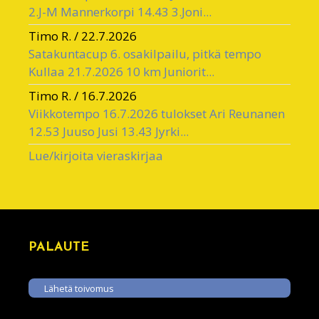
2.J-M Mannerkorpi 14.43 3.Joni...
Timo R.
/
22.7.2026
Satakuntacup 6. osakilpailu, pitkä tempo
Kullaa 21.7.2026 10 km Juniorit...
Timo R.
/
16.7.2026
Viikkotempo 16.7.2026 tulokset Ari Reunanen
12.53 Juuso Jusi 13.43 Jyrki...
Lue/kirjoita vieraskirjaa
PALAUTE
Lähetä toivomus