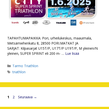
TAPAHTUMAPAIKKA: Pori, urheilukeskus, maauimala,
Metsämiehenkatu 8, 28500 PORI.MATKAT JA
SARJAT: Kilpasarjat U15T/P, U17T/P U19T/P, M yleinen/N
yleinen, SUPER SPRINT eli 200 m- …
Lue lisää
Kategoriat
Tarmo Triathlon
Avainsanat
triathlon
Sivu
Sivu
1
2
Seuraava
→