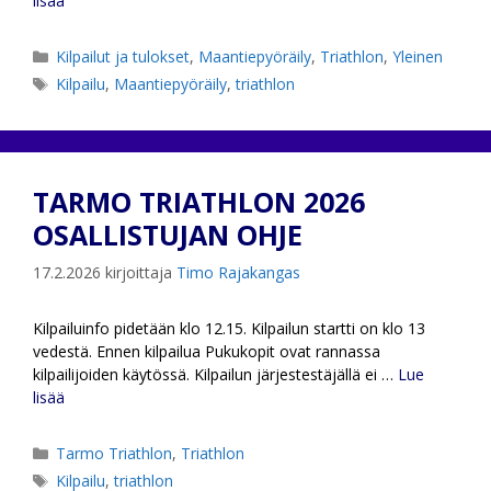
lisää
Kategoriat
Kilpailut ja tulokset
,
Maantiepyöräily
,
Triathlon
,
Yleinen
Avainsanat
Kilpailu
,
Maantiepyöräily
,
triathlon
TARMO TRIATHLON 2026
OSALLISTUJAN OHJE
17.2.2026
kirjoittaja
Timo Rajakangas
Kilpailuinfo pidetään klo 12.15. Kilpailun startti on klo 13
vedestä. Ennen kilpailua Pukukopit ovat rannassa
kilpailijoiden käytössä. Kilpailun järjestestäjällä ei …
Lue
lisää
Kategoriat
Tarmo Triathlon
,
Triathlon
Avainsanat
Kilpailu
,
triathlon