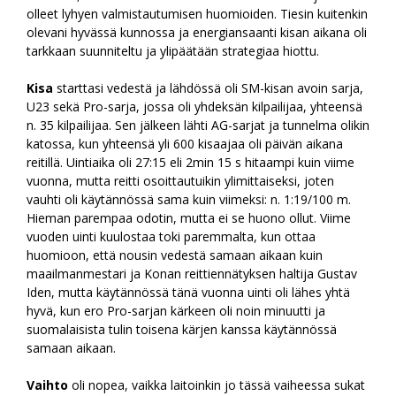
olleet lyhyen valmistautumisen huomioiden. Tiesin kuitenkin
olevani hyvässä kunnossa ja energiansaanti kisan aikana oli
tarkkaan suunniteltu ja ylipäätään strategiaa hiottu.
Kisa
starttasi vedestä ja lähdössä oli SM-kisan avoin sarja,
U23 sekä Pro-sarja, jossa oli yhdeksän kilpailijaa, yhteensä
n. 35 kilpailijaa. Sen jälkeen lähti AG-sarjat ja tunnelma olikin
katossa, kun yhteensä yli 600 kisaajaa oli päivän aikana
reitillä. Uintiaika oli 27:15 eli 2min 15 s hitaampi kuin viime
vuonna, mutta reitti osoittautuikin ylimittaiseksi, joten
vauhti oli käytännössä sama kuin viimeksi: n. 1:19/100 m.
Hieman parempaa odotin, mutta ei se huono ollut. Viime
vuoden uinti kuulostaa toki paremmalta, kun ottaa
huomioon, että nousin vedestä samaan aikaan kuin
maailmanmestari ja Konan reittiennätyksen haltija Gustav
Iden, mutta käytännössä tänä vuonna uinti oli lähes yhtä
hyvä, kun ero Pro-sarjan kärkeen oli noin minuutti ja
suomalaisista tulin toisena kärjen kanssa käytännössä
samaan aikaan.
Vaihto
oli nopea, vaikka laitoinkin jo tässä vaiheessa sukat