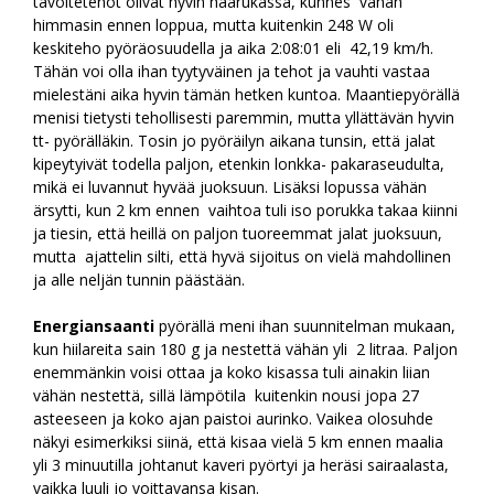
tavoitetehot olivat hyvin haarukassa, kunnes vähän
himmasin ennen loppua, mutta kuitenkin 248 W oli
keskiteho pyöräosuudella ja aika 2:08:01 eli 42,19 km/h.
Tähän voi olla ihan tyytyväinen ja tehot ja vauhti vastaa
mielestäni aika hyvin tämän hetken kuntoa. Maantiepyörällä
menisi tietysti tehollisesti paremmin, mutta yllättävän hyvin
tt- pyörälläkin. Tosin jo pyöräilyn aikana tunsin, että jalat
kipeytyivät todella paljon, etenkin lonkka- pakaraseudulta,
mikä ei luvannut hyvää juoksuun. Lisäksi lopussa vähän
ärsytti, kun 2 km ennen vaihtoa tuli iso porukka takaa kiinni
ja tiesin, että heillä on paljon tuoreemmat jalat juoksuun,
mutta ajattelin silti, että hyvä sijoitus on vielä mahdollinen
ja alle neljän tunnin päästään.
Energiansaanti
pyörällä meni ihan suunnitelman mukaan,
kun hiilareita sain 180 g ja nestettä vähän yli 2 litraa. Paljon
enemmänkin voisi ottaa ja koko kisassa tuli ainakin liian
vähän nestettä, sillä lämpötila kuitenkin nousi jopa 27
asteeseen ja koko ajan paistoi aurinko. Vaikea olosuhde
näkyi esimerkiksi siinä, että kisaa vielä 5 km ennen maalia
yli 3 minuutilla johtanut kaveri pyörtyi ja heräsi sairaalasta,
vaikka luuli jo voittavansa kisan.