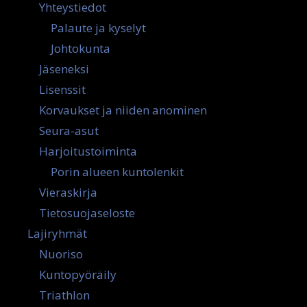
Yhteystiedot
Palaute ja kyselyt
Johtokunta
Jäseneksi
Lisenssit
Korvaukset ja niiden anominen
Seura-asut
Harjoitustoiminta
Porin alueen kuntolenkit
Vieraskirja
Tietosuojaseloste
Lajiryhmät
Nuoriso
Kuntopyöräily
Triathlon