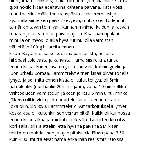
hiilihydraattitankkaus, jonka toteutin syömällä hiilareita 10
g/painokilo kisaa edeltävinä kahtena päivänä. Tätä voisi
muuttaa siirtämällä tankkauspäiviä aikaisemmaksi ja
syömällä viimeisen päivän kevyesti, mutta olen todennut
tämänkin tavan toimivan, kunhan minimoi kuidun ja rasvan
määrän jo useamman päivän ajalta. Kisa- aamupalaan
minulla on myös jo aika hyvä rutiini, jolla varmistan
vähintään 100 g hiilareita ennen
kisaa. Käytännössä se koostuu banaanista, neljästä
hillopaahtoleivästä ja kahvista. Tämä siis reilu 2 tuntia
ennen kisaa. Ennen kisaa myös otan vielä kofeiinigeelin ja
juon urheilujuomaa. Lämmittelyt ennen kisaa olivat todella
lyhyet ja se, mitä ennen kisaa oli tullut tehtyä, oli 5min
aamulenkki (normaalin 20min sijaan), vajaa 10min hölkkä
vaihtoalueen valmistelun jälkeen ja reilu 5 min uinti, minkä
jälkeen olikin vielä pitkä odottelu laiturilla ennen starttia,
joka oli n. klo 8:50. Lämmittelyt olivat tarkoituksella lyhyet,
koska kisa oli kuitenkin sen verran pitkä. Kaikki oli kunnossa
ennen kisan alkua ja mieliala korkealla. Tavoitteetkin olivat
korkealla, sillä ajattelin, että hyvänä päivänä SM-kisan
voitto on mahdollinen ja ajan pitäisi olla lähempänä 3:50
kuin 4:00, mutta eivät nämä ehkä ihan realismin rajoissa