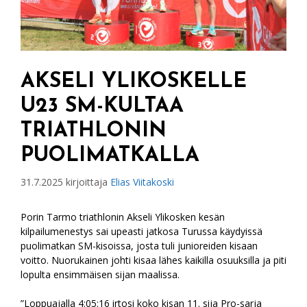
AKSELI YLIKOSKELLE
U23 SM-KULTAA
TRIATHLONIN
PUOLIMATKALLA
31.7.2025
kirjoittaja
Elias Viitakoski
Porin Tarmo triathlonin Akseli Ylikosken kesän
kilpailumenestys sai upeasti jatkosa Turussa käydyissä
puolimatkan SM-kisoissa, josta tuli junioreiden kisaan
voitto. Nuorukainen johti kisaa lähes kaikilla osuuksilla ja piti
lopulta ensimmäisen sijan maalissa.
”Loppuajalla 4:05:16 irtosi koko kisan 11. sija Pro-sarja