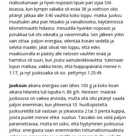
realisoitumaan ja hyvin nopeasti tipuin pari sijaa SM-
kisassa, kun kympin väliaika oli enää 38 ja voittoon olisi
pitänyt jatkaa alle 3:40 vauhtia koko loppu matka. Juoksu
muuttuikin aika pian hitaaksi ja vaivalloiseksi, käytännössä
kilometrivauhti hidastui minuutilla hyvinkin nopeasti ja
porukkaa tuli ohi oikealta ja vasemmalta. Sen jälkeen yritin
vain ottaa paljon energiaa, viilentää itseäni vedellä ja
selvitä maaliin. Jalat olivat niin loppu, että edes
maalisuoralla ei päästy alle nelosen vauhtiin enää ja
harmitus oli suuri, kun joutui aamulenkkivauhtia tulemaan
lopun matkaa, vaikka tiesin, että huippupäivänä menee n.
1:17, ja nyt juoksuaika oli iso pettymys 1:25:49.
Juoksun
aikana energiaa sain lähes 100 g ja koko kisan
aikana hiilareita tuli lopulta n. 80 g/h. Nesteen määrää
juoksussa on vaikea arvioida, mutta sitä olisi pitänyt saada
paljon enemmän, kun yhteensä 10 huoltopistettä
juoksureitillä tuli vastaan ja jokaisesta 2 tai 3 pientä kuppia,
joista puolet menee ehkä suuhun. Tässäkin siis vielä paljon
parannettavaa, mutta en usko, että hyytyminen juoksussa
johtui energiasta vaan enemmänkin tottumattomuudesta