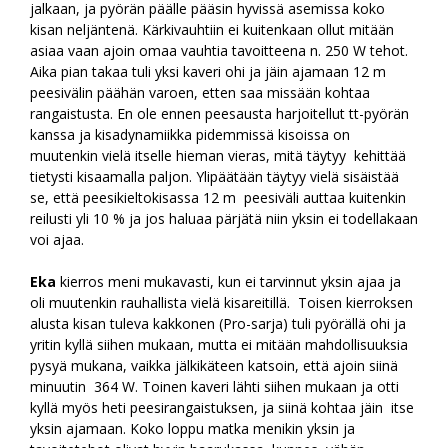
jalkaan, ja pyörän päälle pääsin hyvissä asemissa koko
kisan neljäntenä. Kärkivauhtiin ei kuitenkaan ollut mitään
asiaa vaan ajoin omaa vauhtia tavoitteena n. 250 W tehot.
Aika pian takaa tuli yksi kaveri ohi ja jäin ajamaan 12 m
peesivälin päähän varoen, etten saa missään kohtaa
rangaistusta. En ole ennen peesausta harjoitellut tt-pyörän
kanssa ja kisadynamiikka pidemmissä kisoissa on
muutenkin vielä itselle hieman vieras, mitä täytyy kehittää
tietysti kisaamalla paljon. Ylipäätään täytyy vielä sisäistää
se, että peesikieltokisassa 12 m peesiväli auttaa kuitenkin
reilusti yli 10 % ja jos haluaa pärjätä niin yksin ei todellakaan
voi ajaa.
Eka
kierros meni mukavasti, kun ei tarvinnut yksin ajaa ja
oli muutenkin rauhallista vielä kisareitillä. Toisen kierroksen
alusta kisan tuleva kakkonen (Pro-sarja) tuli pyörällä ohi ja
yritin kyllä siihen mukaan, mutta ei mitään mahdollisuuksia
pysyä mukana, vaikka jälkikäteen katsoin, että ajoin siinä
minuutin 364 W. Toinen kaveri lähti siihen mukaan ja otti
kyllä myös heti peesirangaistuksen, ja siinä kohtaa jäin itse
yksin ajamaan. Koko loppu matka menikin yksin ja