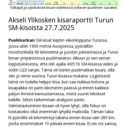
Väliajat ja sijoitukset kisan edetessä (oikean puolinen sarake)
Akseli Ylikosken kisaraportti Turun
SM-kisoista 27.7.2025
Puolimatkan
SM-kisat käytiin viikonloppuna Turussa,
jossa uitiin 1900 metriä Aurajoessa, pyöräiltiin
moottoritiellä 90 kilometriä ja juostiin jokirannassa ja Turun
linnan ympäristössä puolimaraton. Alkuun jo sen verran
lopputuloksesta, että olin ajalla 4:05:16 SM-kisassa viides ja
voitin U23 sarjan. Tämä oli toinen puolimatkan kisani, sillä
olin jo viime vuonna Turun kisassa mukana. Logistisesti
tämä on todella helppo kisa, kun saa nukkua kotona ja
kisapaikka on parin kilometrin päässä ja ennen kaikkea
paljon ihmisiä kannustamassa, mistä suuret kiitokset
kaikille. Sitten tarkemman analyysin pariin.
Valmistautuminen kisaan oli hyvin lyhyt, sillä fokus on
toistaiseksi ollut enemmän lyhyillä matkoilla. Tämän takia
tt-pyörällä oli kilometrejä takana ennen kisaa vain 285 km,
joista ensimmäiset 10 päivää ennen kisaa. Ei siis voi sanoa,