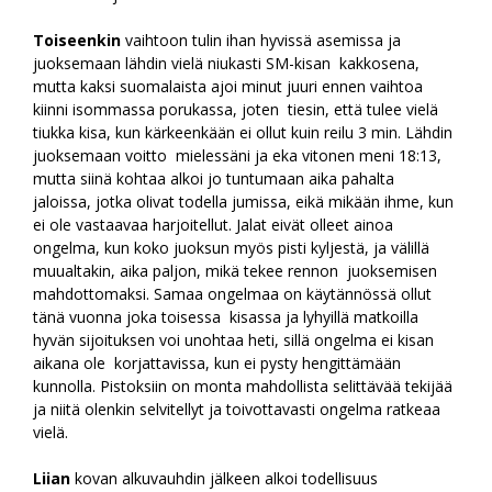
Toiseenkin
vaihtoon tulin ihan hyvissä asemissa ja
juoksemaan lähdin vielä niukasti SM-kisan kakkosena,
mutta kaksi suomalaista ajoi minut juuri ennen vaihtoa
kiinni isommassa porukassa, joten tiesin, että tulee vielä
tiukka kisa, kun kärkeenkään ei ollut kuin reilu 3 min. Lähdin
juoksemaan voitto mielessäni ja eka vitonen meni 18:13,
mutta siinä kohtaa alkoi jo tuntumaan aika pahalta
jaloissa, jotka olivat todella jumissa, eikä mikään ihme, kun
ei ole vastaavaa harjoitellut. Jalat eivät olleet ainoa
ongelma, kun koko juoksun myös pisti kyljestä, ja välillä
muualtakin, aika paljon, mikä tekee rennon juoksemisen
mahdottomaksi. Samaa ongelmaa on käytännössä ollut
tänä vuonna joka toisessa kisassa ja lyhyillä matkoilla
hyvän sijoituksen voi unohtaa heti, sillä ongelma ei kisan
aikana ole korjattavissa, kun ei pysty hengittämään
kunnolla. Pistoksiin on monta mahdollista selittävää tekijää
ja niitä olenkin selvitellyt ja toivottavasti ongelma ratkeaa
vielä.
Liian
kovan alkuvauhdin jälkeen alkoi todellisuus