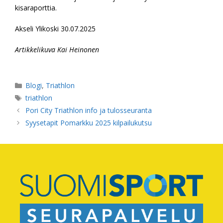
kisaraporttia.
Akseli Ylikoski 30.07.2025
Artikkelikuva Kai Heinonen
Kategoriat
Blogi
,
Triathlon
Avainsanat
triathlon
Pori City Triathlon info ja tulosseuranta
Syysetapit Pomarkku 2025 kilpailukutsu