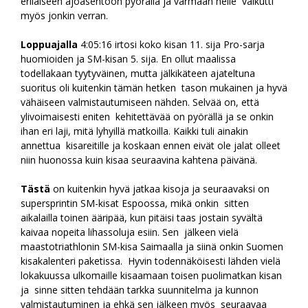
erilaiseen ajoasentoon pyörällä ja varmaan helle vaikutti
myös jonkin verran.
Loppuajalla
4:05:16 irtosi koko kisan 11. sija Pro-sarja
huomioiden ja SM-kisan 5. sija. En ollut maalissa
todellakaan tyytyväinen, mutta jälkikäteen ajateltuna
suoritus oli kuitenkin tämän hetken tason mukainen ja hyvä
vähäiseen valmistautumiseen nähden. Selvää on, että
ylivoimaisesti eniten kehitettävää on pyörällä ja se onkin
ihan eri laji, mitä lyhyillä matkoilla. Kaikki tuli ainakin
annettua kisareitille ja koskaan ennen eivät ole jalat olleet
niin huonossa kuin kisaa seuraavina kahtena päivänä.
Tästä
on kuitenkin hyvä jatkaa kisoja ja seuraavaksi on
supersprintin SM-kisat Espoossa, mikä onkin sitten
aikalailla toinen ääripää, kun pitäisi taas jostain syvältä
kaivaa nopeita lihassoluja esiin. Sen jälkeen vielä
maastotriathlonin SM-kisa Saimaalla ja siinä onkin Suomen
kisakalenteri paketissa. Hyvin todennäköisesti lähden vielä
lokakuussa ulkomaille kisaamaan toisen puolimatkan kisan
ja sinne sitten tehdään tarkka suunnitelma ja kunnon
valmistautuminen ja ehkä sen jälkeen myös seuraavaa