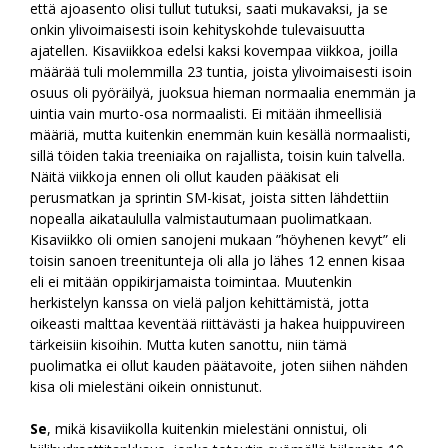
että ajoasento olisi tullut tutuksi, saati mukavaksi, ja se
onkin ylivoimaisesti isoin kehityskohde tulevaisuutta
ajatellen. Kisaviikkoa edelsi kaksi kovempaa viikkoa, joilla
määrää tuli molemmilla 23 tuntia, joista ylivoimaisesti isoin
osuus oli pyöräilyä, juoksua hieman normaalia enemmän ja
uintia vain murto-osa normaalisti. Ei mitään ihmeellisiä
määriä, mutta kuitenkin enemmän kuin kesällä normaalisti,
sillä töiden takia treeniaika on rajallista, toisin kuin talvella.
Näitä viikkoja ennen oli ollut kauden pääkisat eli
perusmatkan ja sprintin SM-kisat, joista sitten lähdettiin
nopealla aikataululla valmistautumaan puolimatkaan.
Kisaviikko oli omien sanojeni mukaan ”höyhenen kevyt” eli
toisin sanoen treenitunteja oli alla jo lähes 12 ennen kisaa
eli ei mitään oppikirjamaista toimintaa. Muutenkin
herkistelyn kanssa on vielä paljon kehittämistä, jotta
oikeasti malttaa keventää riittävästi ja hakea huippuvireen
tärkeisiin kisoihin. Mutta kuten sanottu, niin tämä
puolimatka ei ollut kauden päätavoite, joten siihen nähden
kisa oli mielestäni oikein onnistunut.
Se
, mikä kisaviikolla kuitenkin mielestäni onnistui, oli