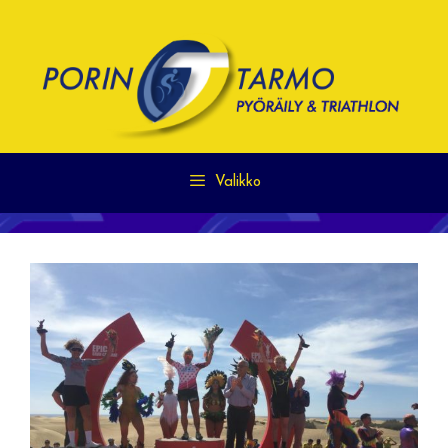
Siirry
sisältöön
Valikko