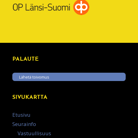
PALAUTE
Lähetä toivomus
SIVUKARTTA
Etusivu
Seurainfo
Vastuullisuus