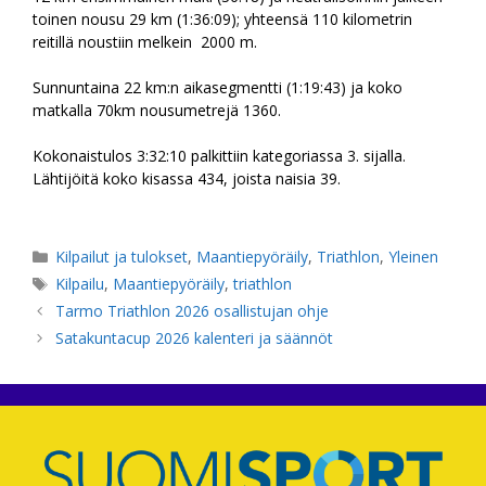
toinen nousu 29 km (1:36:09); yhteensä 110 kilometrin
reitillä noustiin melkein 2000 m.
Sunnuntaina 22 km:n aikasegmentti (1:19:43) ja koko
matkalla 70km nousumetrejä 1360.
Kokonaistulos 3:32:10 palkittiin kategoriassa 3. sijalla.
Lähtijöitä koko kisassa 434, joista naisia 39.
Kategoriat
Kilpailut ja tulokset
,
Maantiepyöräily
,
Triathlon
,
Yleinen
Avainsanat
Kilpailu
,
Maantiepyöräily
,
triathlon
Tarmo Triathlon 2026 osallistujan ohje
Satakuntacup 2026 kalenteri ja säännöt