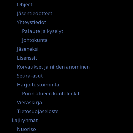
Ohjeet
Jäsentiedotteet
Yhteystiedot
Palaute ja kyselyt
Johtokunta
Jäseneksi
Lisenssit
Korvaukset ja niiden anominen
Seura-asut
Harjoitustoiminta
Porin alueen kuntolenkit
Vieraskirja
Tietosuojaseloste
Lajiryhmät
Nuoriso