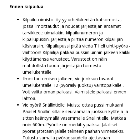
Ennen kilpailua
Kilpailutoimisto löytyy urheilukentän katsomosta,
jossa ilmoittaudut ja noudat järjestäjän antamat
tarvikkeet: uimalakin, kilpailunumeron ja
kilpailupussin. Järjestäjä piirtää numeron kilpailijan
käsivarsiin. Kilpailupussi pitää viedä T1 eli uinti-pyörä -
vaihtoon! Kilpailija pakkaa pussiin uinnin jälkeen kaikki
käyttämänsä varusteet. Varusteet on näin
mahdollista tuoda järjestäjän toimesta
urheilukentälle.
Ilmoittautumisen jälkeen, vie juoksun tavarat
urheilukentälle T2 (pyöräily-juoksu) vaihtopaikalle .
Voit valita oman paikkasi. Valmistele paikkasi ennen
lähtöä.
Vie pyörä Snällintielle. Muista ottaa pussi mukaan!
Pääset Snällin-sillalle seuraamalla juoksun kylttejä ja
sitten kääntymällä vasemmalle Snällintielle. Matkaa
noin 600m. Pyörille on merkitty paikka. Jalalliset
pyörät jätetään jalalle telineen päähän viimeiseksi.
Tutustu samalla pyöräosuudella ajettavaan