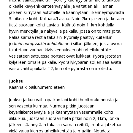
oikealle kevyenliikenteenväylälle ja valtatien ali. Tämän
jälkeen siirrytään autotielle ja käännytään liikenneympyrästä
3. oikealle kohti Kullaata/Laviaa. Noin 7km jälkeen jatketaan
tietä suoraan kohti Laviaa.. Kääntö noin 11km kohdalla
hyvin merkityllä ja näkyvällä paikalla, jossa on toimitsijoita.
Palaa samaa reittiä takaisin. Pyöräily päättyy kuitenkin
jo
linja-autopysäkin kohdalla
heti sillan jälkeen, josta pyörä
talutetaan vanhan kivirakennuksen ohi urheilukentälle.
Vesisateen sattuessa portaat ovat liukkaat. Pyörä jätetään
kyljelleen omalle paikalle. Pyöräilykypärän soljen saa avata
vasta vaihtopaikalla T2, kun ote pyörästä on irrotettu.
Juoksu
Käännä kilpailunumero eteen.
Juoksu jatkuu vaihtopaikan läpi kohti huoltorakennusta ja
sen vasenta kulmaa. Nurmea pitkin juostaan
keyenliikenteeväylälle ja käännytään vasemmalle kohti
alikulkua. Juostaan suoraan tietä pitkin noin 2,4 km, jonka
jälkeen käännytään takaisin samaa reittiä, mutta jatketaan
vielä vajaa kierros urheilukenttää ja maaliin. Noudata