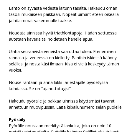
Lähtö on syvästä vedestä laiturin tasalta. Hakeudu oman
tasosi mukaiseen paikkaan. Nopeat uimarit eteen oikealla
ja hitaimmat vasemmalle taakse.
Noudata uinnissa hyviä triathlontapoja. Hädän sattuessa
autetaan kaveria tai hoidetaan hänelle apua.
Uintia seuraavista veneistä saa ottaa tukea. Eteneminen
rannalla ja veneessä on kielletty. Paniikin iskiessä käänny
selällesi ja nosta käsi ilmaan. Kisa ei vielä keskeydy tämän
vuoksi.
Nouse rantaan ja anna lakki järjestäjälle pyydetyssä
kohdassa. Se on “ajanottotagisi”.
Hakeudu pyörälle ja pakkaa uinnissa käyttämäsi tavarat
annettuun muovipussiin. Laita kilpailunumero selän puolelle.
Pyöräily
Pyörälle noustaan merkityltä lankulta, joka on noin 10
metriä vaihtopaikalta. Pyöräily kääntyy Snällintieltä tiukasti