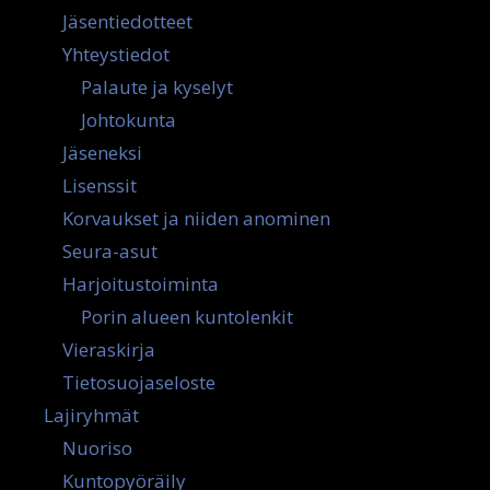
Jäsentiedotteet
Yhteystiedot
Palaute ja kyselyt
Johtokunta
Jäseneksi
Lisenssit
Korvaukset ja niiden anominen
Seura-asut
Harjoitustoiminta
Porin alueen kuntolenkit
Vieraskirja
Tietosuojaseloste
Lajiryhmät
Nuoriso
Kuntopyöräily