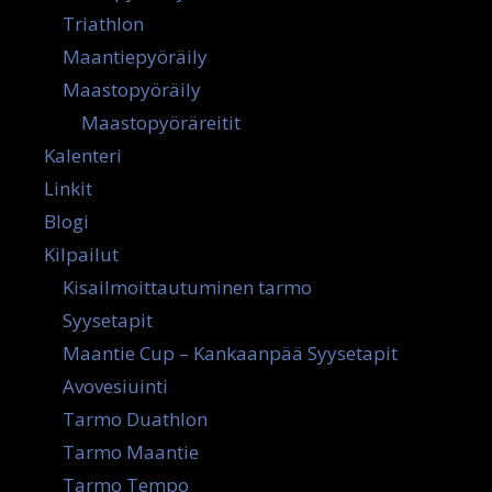
Triathlon
Maantiepyöräily
Maastopyöräily
Maastopyöräreitit
Kalenteri
Linkit
Blogi
Kilpailut
Kisailmoittautuminen tarmo
Syysetapit
Maantie Cup – Kankaanpää Syysetapit
Avovesiuinti
Tarmo Duathlon
Tarmo Maantie
Tarmo Tempo