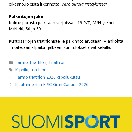
oikeanpuoleista liikennettä.
Varo autoja risteyksissä!
Palkintojen jako
Kolme parasta palkitaan sarjoissa U19 P/T, M/N-yleinen,
M/N 40, 50 ja 60.
Kuntosarjojen triathlonisteille palkinnot arvotaan. Ajankohta
ilmoitetaan kilpailun jälkeen, kun tulokset ovat selvillä.
Kategoriat
Tarmo Triathlon
,
Triathlon
Avainsanat
Kilpailu
,
triathlon
Tarmo triathlon 2026 kilpailukutsu
Kisatunnelmia EPIC Gran Canaria 2026