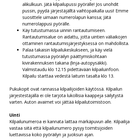
alikulkuun. Jätä kilpailupussi pyörälle! Jos unohdit
pussin, pyydä järjestäjälltä vaihtopaikalla uusi! Emme
suosittele uimaan numerolapun kanssa; Jätä
numerolappusi pyörälle.
Käy tutustumassa uinnin rantautumiseen.
Rantautumisalue on aidattu, jotta uintien väliaikojen
ottaminen rantautumisjärjestyksessä on mahdollista.
Palaa takaisin kilpailukeskukseen, ja käy vielä
tutustumassa pyöräilyn päättymiskohtaan
kivirakennuksen takana (linja-autopysäkki).
Valmistaudu klo 12.15 pidettävään kilpailuinfoon.
Kilpailu starttaa vedestä laiturin tasalta klo 13.
Pukukopit ovat rannassa kilpailijoiden käytössä. Kilpailun
järjestestäjällä ei ole tarjota lukollisia kaappeja säilytystä
varten. Auton avaimet voi jättää kilpailutoimistoon.
Uinti
Kilpailunumeroa ei kannata laittaa märkäpuvun alle. Kilpailija
vastaa siitä että kilpailunumero pysyy toimitsijoiden
luettavissa koko pyöräilyn ja juoksun ajan.