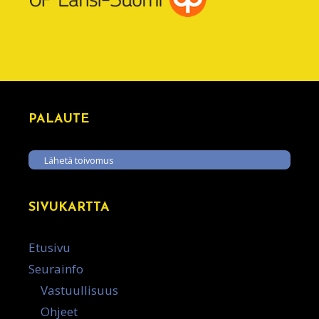
PALAUTE
Lähetä toivomus
SIVUKARTTA
Etusivu
Seurainfo
Vastuullisuus
Ohjeet