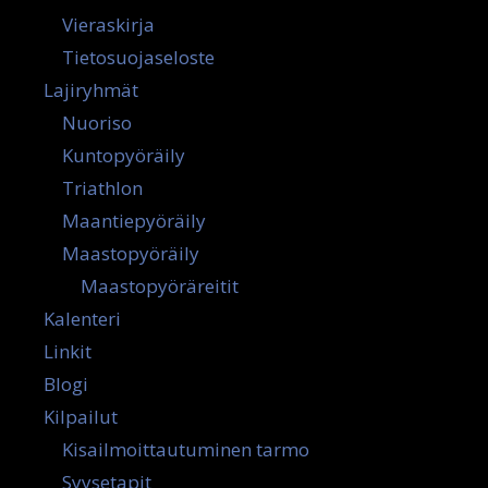
Vieraskirja
Tietosuojaseloste
Lajiryhmät
Nuoriso
Kuntopyöräily
Triathlon
Maantiepyöräily
Maastopyöräily
Maastopyöräreitit
Kalenteri
Linkit
Blogi
Kilpailut
Kisailmoittautuminen tarmo
Syysetapit