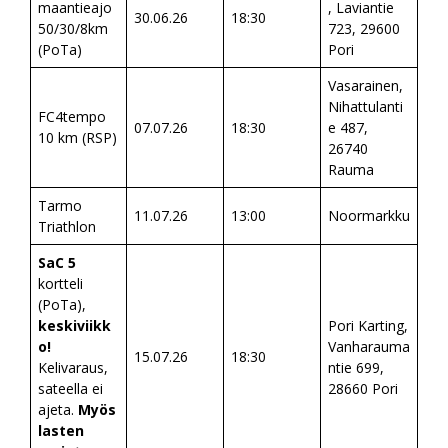
maantieajo
, Laviantie
30.06.26
18:30
50/30/8km
723, 29600
(PoTa)
Pori
Vasarainen,
Nihattulanti
FC4tempo
07.07.26
18:30
e 487,
10 km (RSP)
26740
Rauma
Tarmo
11.07.26
13:00
Noormarkku
Triathlon
SaC 5
kortteli
(PoTa),
keskiviikk
Pori Karting,
o!
Vanharauma
15.07.26
18:30
Kelivaraus,
ntie 699,
sateella ei
28660 Pori
ajeta.
Myös
lasten