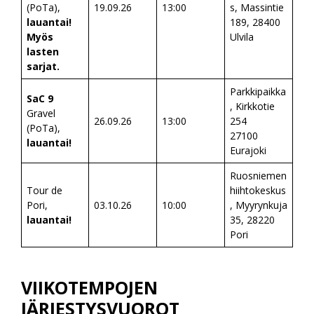
(PoTa),
19.09.26
13:00
s, Massintie
lauantai!
189, 28400
Myös
Ulvila
lasten
sarjat.
Parkkipaikka
SaC 9
, Kirkkotie
Gravel
26.09.26
13:00
254
(PoTa),
27100
lauantai!
Eurajoki
Ruosniemen
Tour de
hiihtokeskus
Pori,
03.10.26
10:00
, Myyrynkuja
lauantai!
35, 28220
Pori
VIIKOTEMPOJEN
JÄRJESTYSVUOROT