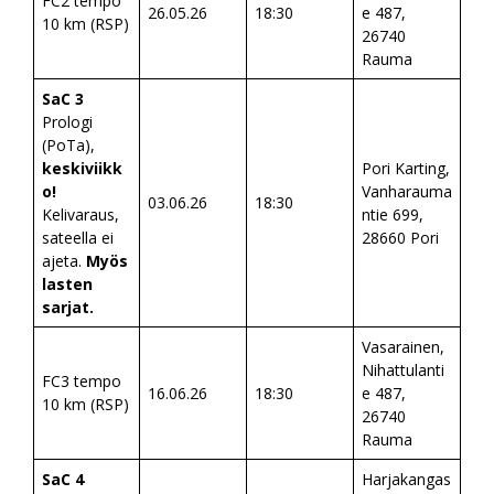
FC2 tempo
26.05.26
18:30
e 487,
10 km (RSP)
26740
Rauma
SaC 3
Prologi
(PoTa),
keskiviikk
Pori Karting,
o!
Vanharauma
03.06.26
18:30
Kelivaraus,
ntie 699,
sateella ei
28660 Pori
ajeta.
Myös
lasten
sarjat.
Vasarainen,
Nihattulanti
FC3 tempo
16.06.26
18:30
e 487,
10 km (RSP)
26740
Rauma
SaC 4
Harjakangas