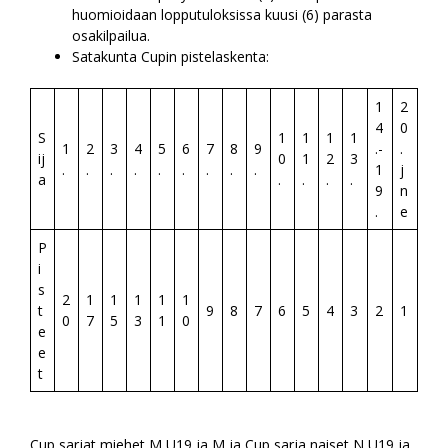
huomioidaan lopputuloksissa kuusi (6) parasta
osakilpailua.
Satakunta Cupin pistelaskenta:
1
2
4
0
S
1
1
1
1
1
2
3
4
5
6
7
8
9
.-
.
ij
0
1
2
3
.
.
.
.
.
.
.
.
.
1
j
a
.
.
.
.
9
n
.
e
P
i
s
2
1
1
1
1
1
t
9
8
7
6
5
4
3
2
1
0
7
5
3
1
0
e
e
t
Cup sarjat miehet M U19 ja M ja Cup sarja naiset N U19 ja