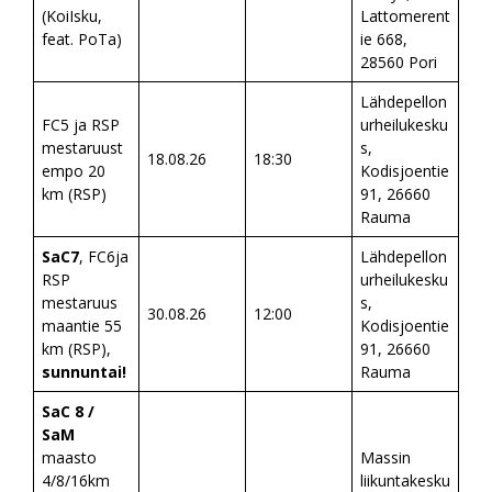
(KoiIsku,
Lattomerent
feat. PoTa)
ie 668,
28560 Pori
Lähdepellon
FC5 ja RSP
urheilukesku
mestaruust
s,
18.08.26
18:30
empo 20
Kodisjoentie
km (RSP)
91, 26660
Rauma
SaC7
, FC6ja
Lähdepellon
RSP
urheilukesku
mestaruus
s,
30.08.26
12:00
maantie 55
Kodisjoentie
km (RSP),
91, 26660
sunnuntai!
Rauma
SaC 8 /
SaM
maasto
Massin
4/8/16km
liikuntakesku