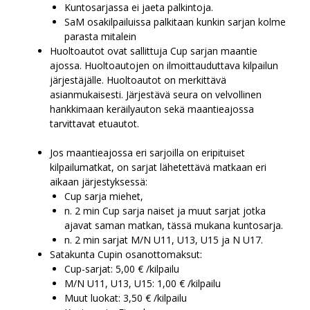
Kuntosarjassa ei jaeta palkintoja.
SaM osakilpailuissa palkitaan kunkin sarjan kolme
parasta mitalein
Huoltoautot ovat sallittuja Cup sarjan maantie
ajossa. Huoltoautojen on ilmoittauduttava kilpailun
järjestäjälle. Huoltoautot on merkittävä
asianmukaisesti. Järjestävä seura on velvollinen
hankkimaan keräilyauton sekä maantieajossa
tarvittavat etuautot.
Jos maantieajossa eri sarjoilla on eripituiset
kilpailumatkat, on sarjat lähetettävä matkaan eri
aikaan järjestyksessä:
Cup sarja miehet,
n. 2 min Cup sarja naiset ja muut sarjat jotka
ajavat saman matkan, tässä mukana kuntosarja.
n. 2 min sarjat M/N U11, U13, U15 ja N U17.
Satakunta Cupin osanottomaksut:
Cup-sarjat: 5,00 € /kilpailu
M/N U11, U13, U15: 1,00 € /kilpailu
Muut luokat: 3,50 € /kilpailu