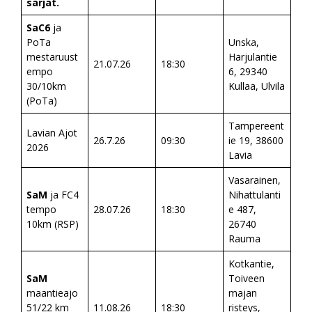
sarjat.
SaC6
ja
PoTa
Unska,
mestaruust
Harjulantie
21.07.26
18:30
empo
6, 29340
30/10km
Kullaa, Ulvila
(PoTa)
Tampereent
Lavian Ajot
26.7.26
09:30
ie 19, 38600
2026
Lavia
Vasarainen,
SaM
ja FC4
Nihattulanti
tempo
28.07.26
18:30
e 487,
10km (RSP)
26740
Rauma
Kotkantie,
SaM
Toiveen
maantieajo
majan
51/22 km
11.08.26
18:30
risteys,