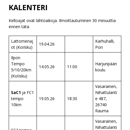
KALENTERI
Kelloajat ovat lähtöaikoja. Ilmoittautuminen 30 minuuttia
ennen tätä.
Lattomeriaj
Karhuhalli,
19.04.26
ot (KoiIsku)
Pori
Ilpon
Tempo
Harjunpään
14.05.26
11:00
5/10/20km
koulu
(KoiIsku)
Vasarainen,
SaC1
ja FC1
Nihattulanti
tempo
19.05.26
18:30
e 487,
10km
26740
Rauma
Vasarainen,
Nihattulanti