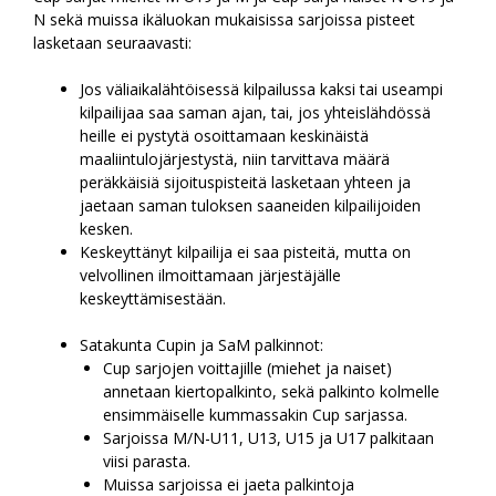
N sekä muissa ikäluokan mukaisissa sarjoissa pisteet
lasketaan seuraavasti:
Jos väliaikalähtöisessä kilpailussa kaksi tai useampi
kilpailijaa saa saman ajan, tai, jos yhteislähdössä
heille ei pystytä osoittamaan keskinäistä
maaliintulojärjestystä, niin tarvittava määrä
peräkkäisiä sijoituspisteitä lasketaan yhteen ja
jaetaan saman tuloksen saaneiden kilpailijoiden
kesken.
Keskeyttänyt kilpailija ei saa pisteitä, mutta on
velvollinen ilmoittamaan järjestäjälle
keskeyttämisestään.
Satakunta Cupin ja SaM palkinnot:
Cup sarjojen voittajille (miehet ja naiset)
annetaan kiertopalkinto, sekä palkinto kolmelle
ensimmäiselle kummassakin Cup sarjassa.
Sarjoissa M/N-U11, U13, U15 ja U17 palkitaan
viisi parasta.
Muissa sarjoissa ei jaeta palkintoja