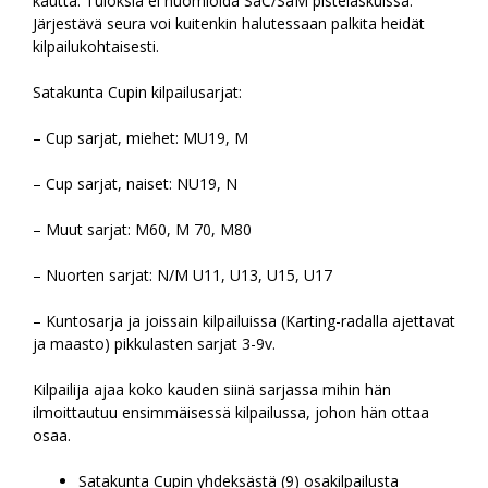
kautta. Tuloksia ei huomioida SaC/SaM pistelaskuissa.
Järjestävä seura voi kuitenkin halutessaan palkita heidät
kilpailukohtaisesti.
Satakunta Cupin kilpailusarjat:
– Cup sarjat, miehet: MU19, M
– Cup sarjat, naiset: NU19, N
– Muut sarjat: M60, M 70, M80
– Nuorten sarjat: N/M U11, U13, U15, U17
– Kuntosarja ja joissain kilpailuissa (Karting-radalla ajettavat
ja maasto) pikkulasten sarjat 3-9v.
Kilpailija ajaa koko kauden siinä sarjassa mihin hän
ilmoittautuu ensimmäisessä kilpailussa, johon hän ottaa
osaa.
Satakunta Cupin yhdeksästä (9) osakilpailusta