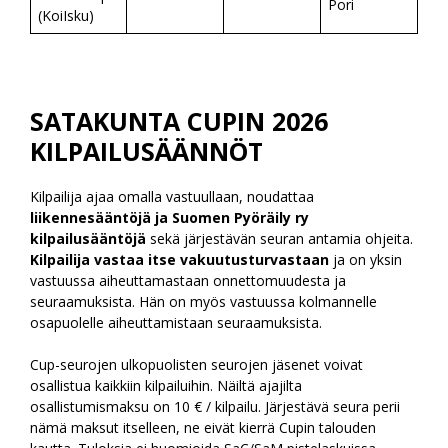
Pori
(KoiIsku)
SATAKUNTA CUPIN 2026
KILPAILUSÄÄNNÖT
Kilpailija ajaa omalla vastuullaan, noudattaa
liikennesääntöjä ja Suomen Pyöräily ry
kilpailusääntöjä
sekä järjestävän seuran antamia ohjeita.
Kilpailija vastaa itse vakuutusturvastaan
ja on yksin
vastuussa aiheuttamastaan onnettomuudesta ja
seuraamuksista. Hän on myös vastuussa kolmannelle
osapuolelle aiheuttamistaan seuraamuksista.
Cup-seurojen ulkopuolisten seurojen jäsenet voivat
osallistua kaikkiin kilpailuihin. Näiltä ajajilta
osallistumismaksu on 10 € / kilpailu. Järjestävä seura perii
nämä maksut itselleen, ne eivät kierrä Cupin talouden