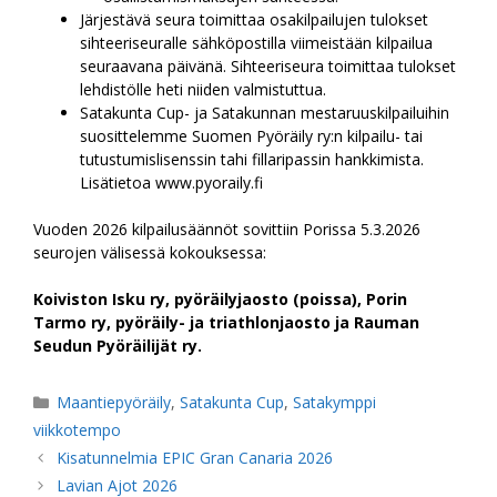
Järjestävä seura toimittaa osakilpailujen tulokset
sihteeriseuralle sähköpostilla viimeistään kilpailua
seuraavana päivänä. Sihteeriseura toimittaa tulokset
lehdistölle heti niiden valmistuttua.
Satakunta Cup- ja Satakunnan mestaruuskilpailuihin
suosittelemme Suomen Pyöräily ry:n kilpailu- tai
tutustumislisenssin tahi fillaripassin hankkimista.
Lisätietoa www.pyoraily.fi
Vuoden 2026 kilpailusäännöt sovittiin Porissa 5.3.2026
seurojen välisessä kokouksessa:
Koiviston Isku ry, pyöräilyjaosto (poissa), Porin
Tarmo ry, pyöräily- ja triathlonjaosto ja Rauman
Seudun Pyöräilijät ry.
Kategoriat
Maantiepyöräily
,
Satakunta Cup
,
Satakymppi
viikkotempo
Kisatunnelmia EPIC Gran Canaria 2026
Lavian Ajot 2026