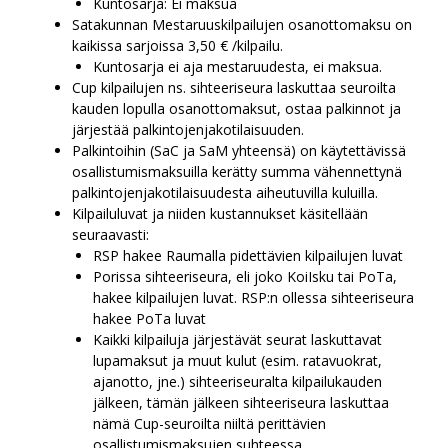
Kuntosarja: Ei maksua
Satakunnan Mestaruuskilpailujen osanottomaksu on
kaikissa sarjoissa 3,50 € /kilpailu.
Kuntosarja ei aja mestaruudesta, ei maksua.
Cup kilpailujen ns. sihteeriseura laskuttaa seuroilta
kauden lopulla osanottomaksut, ostaa palkinnot ja
järjestää palkintojenjakotilaisuuden.
Palkintoihin (SaC ja SaM yhteensä) on käytettävissä
osallistumismaksuilla kerätty summa vähennettynä
palkintojenjakotilaisuudesta aiheutuvilla kuluilla.
Kilpailuluvat ja niiden kustannukset käsitellään
seuraavasti:
RSP hakee Raumalla pidettävien kilpailujen luvat
Porissa sihteeriseura, eli joko KoiIsku tai PoTa,
hakee kilpailujen luvat. RSP:n ollessa sihteeriseura
hakee PoTa luvat
Kaikki kilpailuja järjestävät seurat laskuttavat
lupamaksut ja muut kulut (esim. ratavuokrat,
ajanotto, jne.) sihteeriseuralta kilpailukauden
jälkeen, tämän jälkeen sihteeriseura laskuttaa
nämä Cup-seuroilta niiltä perittävien
osallistumismaksujen suhteessa.