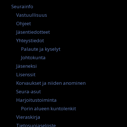
Seurainfo
Vastuullisuus
Ohjeet
Jäsentiedotteet
Yhteystiedot
Palaute ja kyselyt
Johtokunta
Jäseneksi
Lisenssit
Korvaukset ja niiden anominen
Seura-asut
Harjoitustoiminta
Porin alueen kuntolenkit
Vieraskirja
Tietosuojaseloste