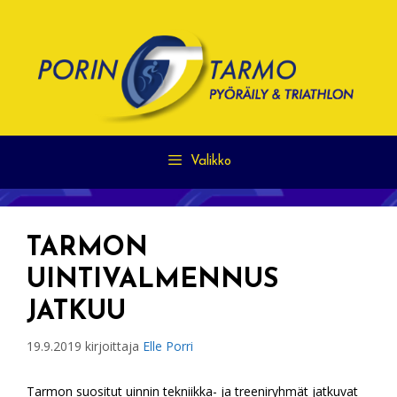
Siirry
sisältöön
Valikko
TARMON
UINTIVALMENNUS
JATKUU
19.9.2019
kirjoittaja
Elle Porri
Tarmon suositut uinnin tekniikka- ja treeniryhmät jatkuvat