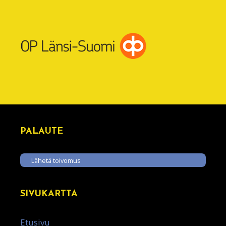
PALAUTE
Lähetä toivomus
SIVUKARTTA
Etusivu