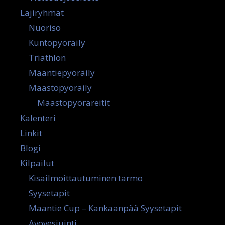
Lajiryhmät
Nuoriso
Kuntopyöräily
Triathlon
Maantiepyöräily
Maastopyöräily
Maastopyöräreitit
Kalenteri
Linkit
Blogi
Kilpailut
Kisailmoittautuminen tarmo
Syysetapit
Maantie Cup – Kankaanpää Syysetapit
Avovesiuinti