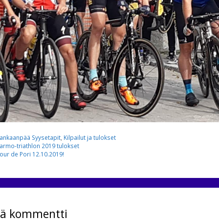
ategoriat
ankaanpää Syysetapit
,
Kilpailut ja tulokset
armo-triathlon 2019 tulokset
our de Pori 12.10.2019!
tä kommentti