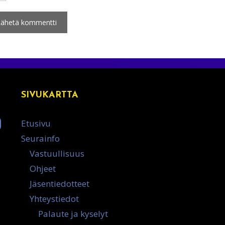
SIVUKARTTA
Etusivu
Seurainfo
Vastuullisuus
Ohjeet
Jäsentiedotteet
Yhteystiedot
Palaute ja kyselyt