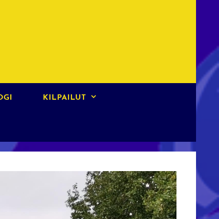
OGI
KILPAILUT