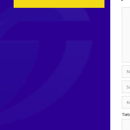
Kom
Nim
Sähk
Koti
Tiet