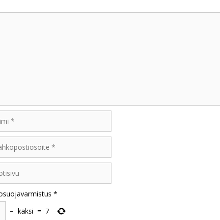
mentti
i
öpostiosoite
sivu
osuojavarmistus
*
−
kaksi
=
7