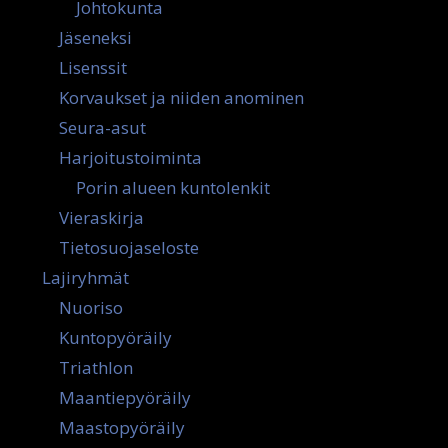
Johtokunta
Jäseneksi
Lisenssit
Korvaukset ja niiden anominen
Seura-asut
Harjoitustoiminta
Porin alueen kuntolenkit
Vieraskirja
Tietosuojaseloste
Lajiryhmät
Nuoriso
Kuntopyöräily
Triathlon
Maantiepyöräily
Maastopyöräily