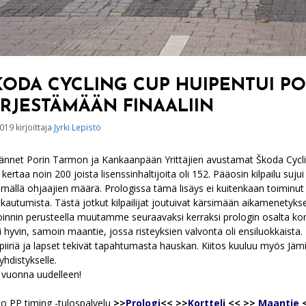
KODA CYCLING CUP HUIPENTUI P
ÄRJESTÄMÄÄN FINAALIIN
2019
kirjoittaja
Jyrki Lepistö
ännet Porin Tarmon ja Kankaanpään Yrittäjien avustamat Škoda Cyclin
ä kertaa noin 200 joista lisenssinhaltijoita oli 152. Pääosin kilpailu s
ämällä ohjaajien määrä. Prologissa tämä lisäys ei kuitenkaan toiminut t
kautumista. Tästä jotkut kilpailijat joutuivat kärsimään aikamene
oinnin perusteella muutamme seuraavaksi kerraksi prologin osalta kons
i hyvin, samoin maantie, jossa risteyksien valvonta oli ensiluokkaista. K
piiriä ja lapset tekivät tapahtumasta hauskan. Kiitos kuuluu myös Jämi
yhdistykselle.
 vuonna uudelleen!
o PP timing -tulospalvelu
>>
Prologi
<<
>>
Kortteli
<<
>>
Maantie