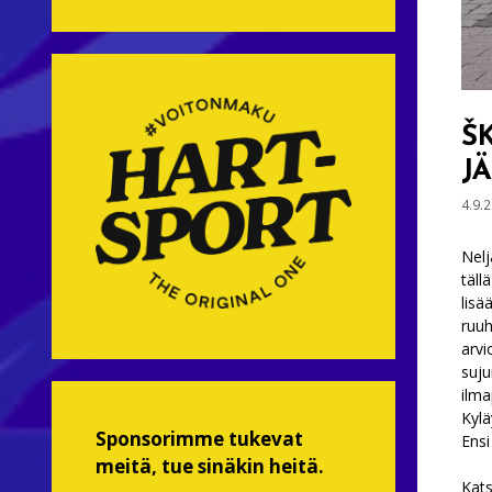
Š
J
4.9.
Nelj
täll
lisä
ruuh
arvi
suju
ilma
Kylä
Sponsorimme tukevat
Ensi
meitä, tue sinäkin heitä.
Kats