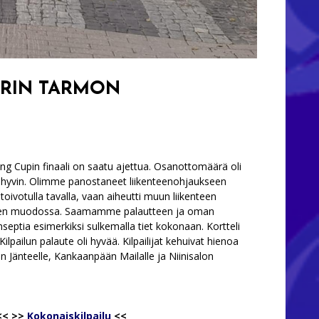
ORIN TARMON
g Cupin finaali on saatu ajettua. Osanottomäärä oli
ujui hyvin. Olimme panostaneet liikenteenohjaukseen
oivotulla tavalla, vaan aiheutti muun liikenteen
tyksen muodossa. Saamamme palautteen ja oman
eptia esimerkiksi sulkemalla tiet kokonaan. Kortteli
ilpailun palaute oli hyvää. Kilpailijat kehuivat hienoa
n Jänteelle, Kankaanpään Mailalle ja Niinisalon
<<
>>
Kokonaiskilpailu
<<