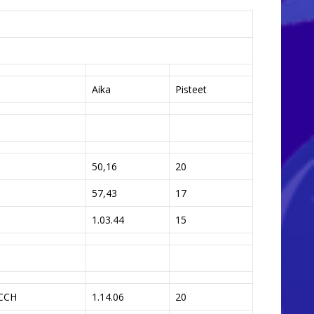
Aika
Pisteet
50,16
20
57,43
17
1.03.44
15
CCH
1.14.06
20