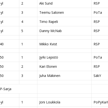
yl
2
Aki Sund
RSP
yl
3
Teemu Salonen
PoTa
yl
4
Timo Rapeli
RSP
yl
5
Danny McNab
RSP
40
1
Mikko Kvist
RSP
50
1
Jyrki Lepistö
PoTa
50
2
Kari Elonen
RSP
50
3
Juha Mäkinen
SäkY
P-Sarja
yl
1
Joni Loukkola
PoPyKa/