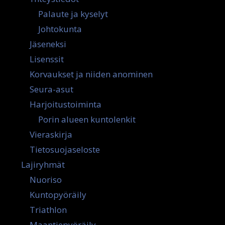
Palaute ja kyselyt
Johtokunta
Jäseneksi
Lisenssit
Korvaukset ja niiden anominen
Seura-asut
Harjoitustoiminta
Porin alueen kuntolenkit
Vieraskirja
Tietosuojaseloste
Lajiryhmät
Nuoriso
Kuntopyöräily
Triathlon
Maantiepyöräily