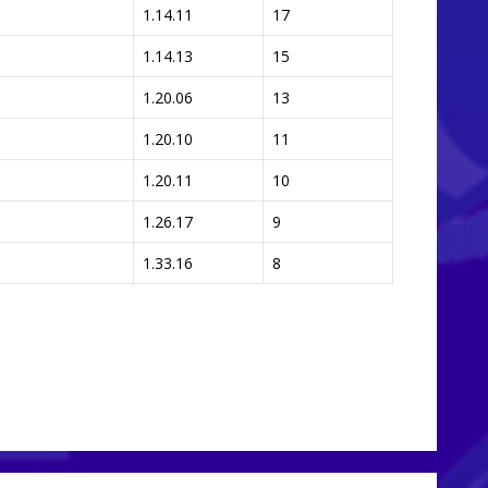
1.14.11
17
1.14.13
15
1.20.06
13
1.20.10
11
1.20.11
10
1.26.17
9
1.33.16
8