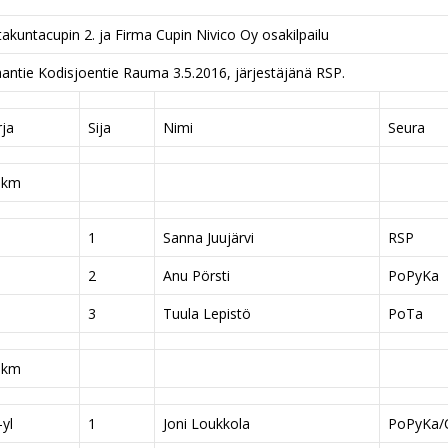
akuntacupin 2. ja Firma Cupin Nivico Oy osakilpailu
antie Kodisjoentie Rauma 3.5.2016, järjestäjänä RSP.
rja
Sija
Nimi
Seura
 km
1
Sanna Juujärvi
RSP
2
Anu Pörsti
PoPyKa
3
Tuula Lepistö
PoTa
 km
yl
1
Joni Loukkola
PoPyKa/