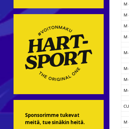
M -
M -
M -
M -
M-
M-
M-
M-
CU
Sponsorimme tukevat
meitä, tue sinäkin heitä.
M -