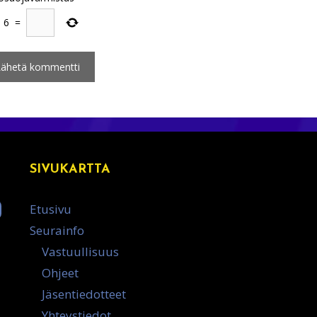
+
6
=
SIVUKARTTA
Etusivu
Seurainfo
Vastuullisuus
Ohjeet
Jäsentiedotteet
Yhteystiedot