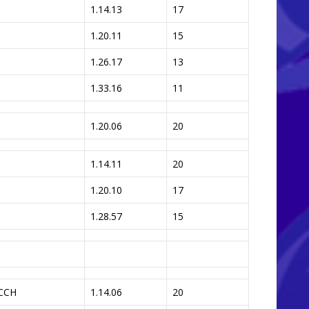
1.14.13
17
1.20.11
15
1.26.17
13
1.33.16
11
1.20.06
20
1.14.11
20
1.20.10
17
1.28.57
15
CCH
1.14.06
20