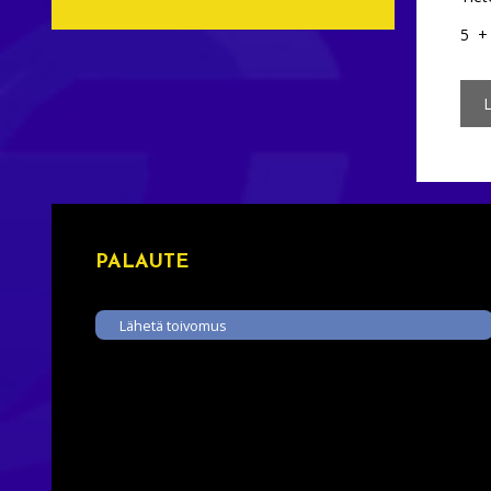
5
PALAUTE
Lähetä toivomus