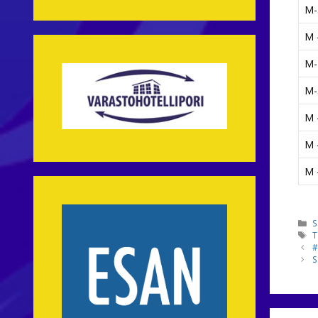
M-
M -
M-
M-
M -
M -
M -
K
S
A
T
#
S