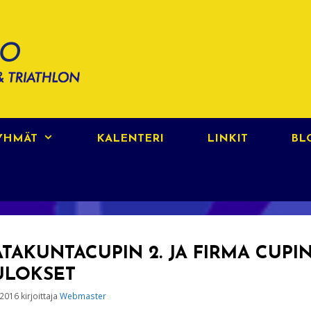
RYHMÄT
KALENTERI
LINKIT
BL
ATAKUNTACUPIN 2. JA FIRMA CUPI
ULOKSET
.2016
kirjoittaja
Webmaster