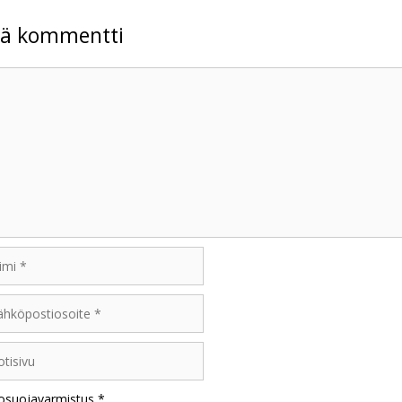
tä kommentti
mentti
i
öpostiosoite
sivu
osuojavarmistus
*