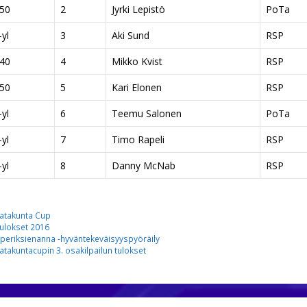
50
2
Jyrki Lepistö
PoTa
yl
3
Aki Sund
RSP
40
4
Mikko Kvist
RSP
50
5
Kari Elonen
RSP
yl
6
Teemu Salonen
PoTa
yl
7
Timo Rapeli
RSP
yl
8
Danny McNab
RSP
ategoriat
atakunta Cup
vainsanat
ulokset 2016
periksienanna -hyväntekeväisyyspyöräily
atakuntacupin 3. osakilpailun tulokset