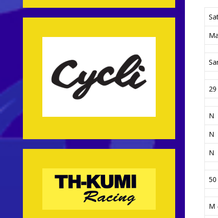
Sat
Ma
Sa
29
N
N
N
50
M -