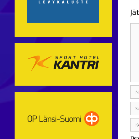
Jä
Kom
Nim
Sähk
Koti
Tiet