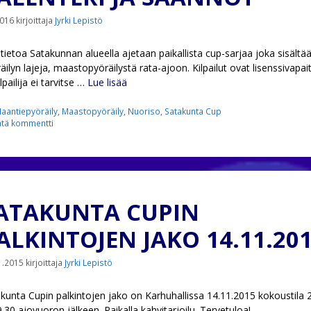
2016
kirjoittaja
Jyrki Lepistö
stietoa Satakunnan alueella ajetaan paikallista cup-sarjaa joka sisältää
äilyn lajeja, maastopyöräilystä rata-ajoon. Kilpailut ovat lisenssivapai
ilpailija ei tarvitse …
Lue lisää
ategoriat
aantiepyöräily
,
Maastopyöräily
,
Nuoriso
,
Satakunta Cup
ätä kommentti
ATAKUNTA CUPIN
ALKINTOJEN JAKO 14.11.20
1.2015
kirjoittaja
Jyrki Lepistö
kunta Cupin palkintojen jako on Karhuhallissa 14.11.2015 kokoustila 
9.30 ajovuoron jälkeen. Paikalla kahvitarjoilu. Tervetuloa!