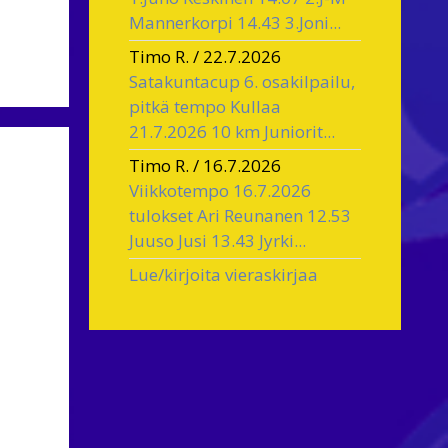
Mannerkorpi 14.43 3.Joni...
Timo R.
/
22.7.2026
Satakuntacup 6. osakilpailu,
pitkä tempo Kullaa
21.7.2026 10 km Juniorit...
Timo R.
/
16.7.2026
Viikkotempo 16.7.2026
tulokset Ari Reunanen 12.53
Juuso Jusi 13.43 Jyrki...
Lue/kirjoita vieraskirjaa