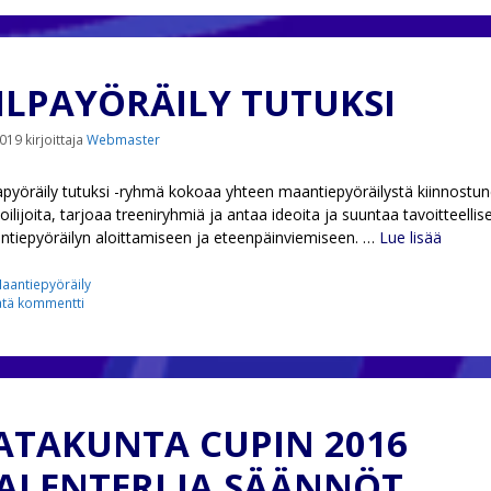
ILPAYÖRÄILY TUTUKSI
2019
kirjoittaja
Webmaster
apyöräily tutuksi -ryhmä kokoaa yhteen maantiepyöräilystä kiinnostun
oilijoita, tarjoaa treeniryhmiä ja antaa ideoita ja suuntaa tavoitteellis
tiepyöräilyn aloittamiseen ja eteenpäinviemiseen. …
Lue lisää
ategoriat
aantiepyöräily
ätä kommentti
ATAKUNTA CUPIN 2016
ALENTERI JA SÄÄNNÖT