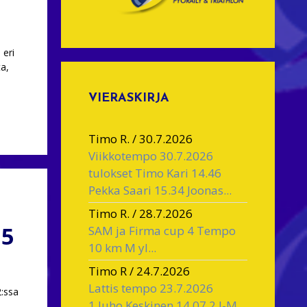
 eri
ta,
VIERASKIRJA
Timo R.
/
30.7.2026
Viikkotempo 30.7.2026
tulokset Timo Kari 14.46
Pekka Saari 15.34 Joonas...
Timo R.
/
28.7.2026
15
SAM ja Firma cup 4 Tempo
10 km M yl...
Timo R
/
24.7.2026
Lattis tempo 23.7.2026
2:ssa
1.Juho Keskinen 14.07 2.J-M