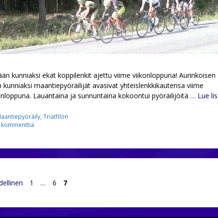
än kunniaksi ekat koppilenkit ajettu viime viikonloppuna! Aurinkoisen
 kunniaksi maantiepyöräilijät avasivat yhteislenkkikautensa viime
onloppuna. Lauantaina ja sunnuntaina kokoontui pyöräilijöitä …
Lue li
ategoriat
aantiepyöräily
,
Triathlon
 kommenttia
Sivu
Sivu
Sivu
ellinen
1
…
6
7