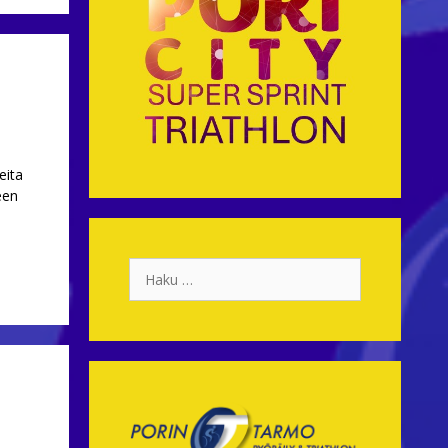
eita
een
Haku: