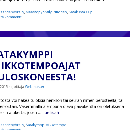
ategoriat
aantiepyöräily
,
Maastopyöräily
,
Nuoriso
,
Satakunta Cup
ätä kommentti
ATAKYMPPI
IIKKOTEMPOAJAT
ULOSKONEESTA!
.2015
kirjoittaja
Webmaster
stosta voi hakea tuloksia henkilön tai seuran nimen perusteella, tai
erroittain. Vasemmalla alempana oleva päiväkenttä on oletuksena
eisin ajokerta, joten …
Lue lisää
ategoriat
aantiepyöräily
,
Satakymppi viikkotempo
ätä kommentti