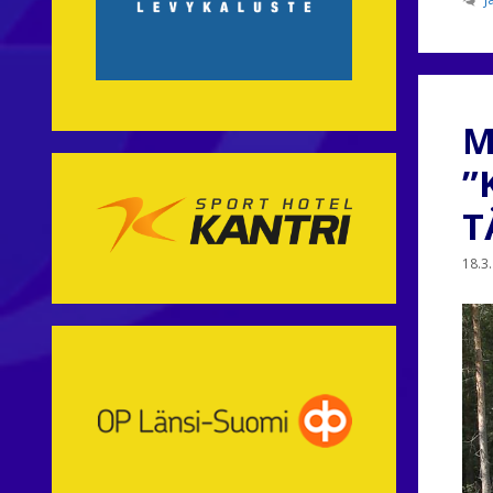
M
”
T
18.3