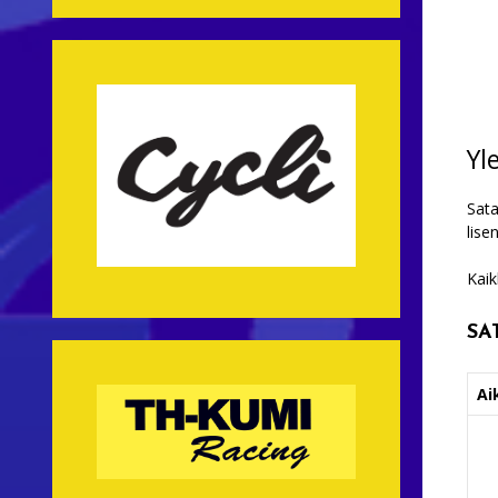
Yl
Sata
lise
Kaik
SA
Ai