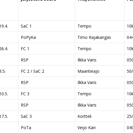
19.4.
SaC 1
Tempo
10
PoPyKa
Timo Rajakangas
04
26.4.
FC 1
Tempo
10
RSP
Ilkka Varis
05
3.5.
FC 2 / SaC 2
Maantieajo
50
RSP
Ilkka Varis
05
10.5.
FC 3
Tempo
10
RSP
Ilkka Varis
05
17.5.
SaC 3
Kortteli
25
PoTa
Veijo Kari
04