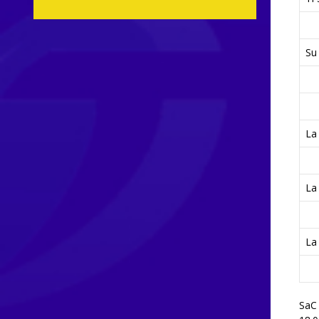
Su 
La
La
La
SaC 