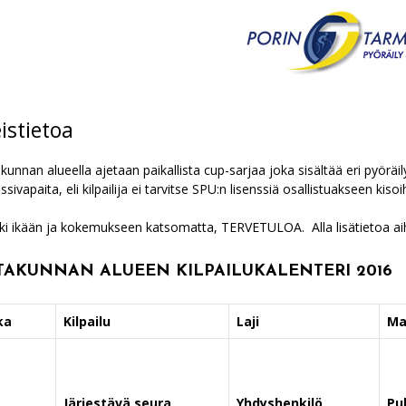
eistietoa
kunnan alueella ajetaan paikallista cup-sarjaa joka sisältää eri pyöräil
nssivapaita, eli kilpailija ei tarvitse SPU:n lisenssiä osallistuakseen kis
ki ikään ja kokemukseen katsomatta, TERVETULOA. Alla lisätietoa ai
TAKUNNAN ALUEEN KILPAILUKALENTERI 2016
ka
Kilpailu
Laji
Ma
Järjestävä seura
Yhdyshenkilö
Pu