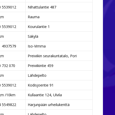
0 5539012
Nihattulantie 487
km
Rauma
0 5539012
Kourulantie 1
km
Säkylä
1 4937579
Iso-Vimma
km
Preiviikin seurakuntatalo, Pori
0 732 070
Preiviikintie 459
km
Lähdepelto
0 5539012
Kodisjoentie 91
km /10km
Kullaantie 124, Ulvila
4 5549822
Harjunpään urheilukenttä
km
Lähdepelto