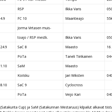
RSP
Ilkka Varis
05
4.9
FC 10
Maantieajo
55
Jorma Virtasen muis-
toajo / RSP mestk.
Ilkka Varis
05
 24.9
SaC 8
Maasto
16 
PoTa
Taneli Tiirikainen
04
 1.10
SaM
Maasto
KoiIsku
Jari Wiksten
04
 8.10
SaC 9
Cyclocross
PoTa
Veijo Kari
04
(Satakunta Cup) ja SaM (Satakunnan Mestaruus) kilpailut alkavat tiista