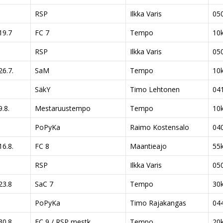
RSP
Ilkka Varis
05
19.7
FC 7
Tempo
10
RSP
Ilkka Varis
05
26.7.
SaM
Tempo
10
SäkY
Timo Lehtonen
04
9.8.
Mestaruustempo
Tempo
10
PoPyKa
Raimo Kostensalo
04
16.8.
FC 8
Maantieajo
55
RSP
Ilkka Varis
05
23.8
SaC 7
Tempo
30
PoPyKa
Timo Rajakangas
04
30.8
FC 9 / RSP mestk.
Tempo
20