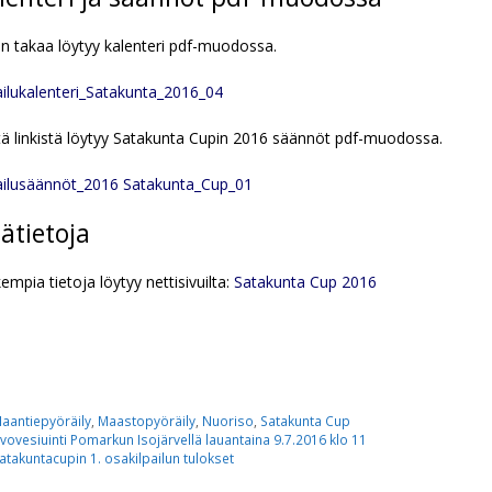
in takaa löytyy kalenteri pdf-muodossa.
ailukalenteri_Satakunta_2016_04
ä linkistä löytyy Satakunta Cupin 2016 säännöt pdf-muodossa.
ailusäännöt_2016 Satakunta_Cup_01
sätietoja
empia tietoja löytyy nettisivuilta:
Satakunta Cup 2016
ategoriat
aantiepyöräily
,
Maastopyöräily
,
Nuoriso
,
Satakunta Cup
vovesiuinti Pomarkun Isojärvellä lauantaina 9.7.2016 klo 11
atakuntacupin 1. osakilpailun tulokset