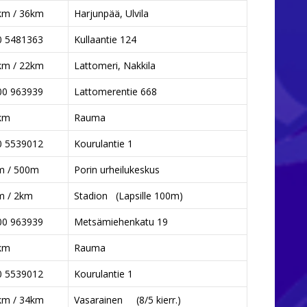
km / 36km
Harjunpää, Ulvila
0 5481363
Kullaantie 124
km / 22km
Lattomeri, Nakkila
00 963939
Lattomerentie 668
km
Rauma
0 5539012
Kourulantie 1
m / 500m
Porin urheilukeskus
m / 2km
Stadion (Lapsille 100m)
00 963939
Metsämiehenkatu 19
km
Rauma
0 5539012
Kourulantie 1
km / 34km
Vasarainen (8/5 kierr.)