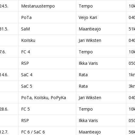
24.5.
Mestaruustempo
Tempo
10
PoTa
Veijo Kari
04
31.5.
SaM
Maantieajo
51
KoiIsku
Jari Wiksten
04
7.6.
FC 4
Tempo
10
RSP
Ilkka Varis
05
14.6.
SaC 4
Rata
1k
SaC 5
Rata
3k
PoTa, KoiIsku, PoPyKa
Jari Wiksten
04
28.6.
FC 5
Tempo
10
RSP
Ilkka Varis
05
12.7.
FC 6 / SaC 6
Maantieajo
56