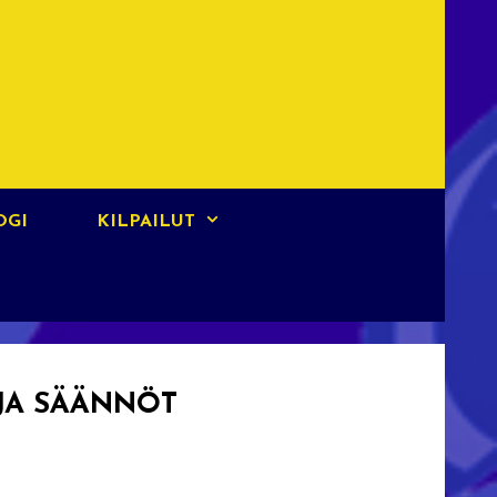
OGI
KILPAILUT
 JA SÄÄNNÖT