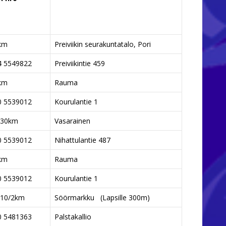
km
Preiviikin seurakuntatalo, Pori
4 5549822
Preiviikintie 459
km
Rauma
0 5539012
Kourulantie 1
/30km
Vasarainen
0 5539012
Nihattulantie 487
km
Rauma
0 5539012
Kourulantie 1
/10/2km
Söörmarkku (Lapsille 300m)
0 5481363
Palstakallio