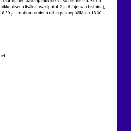
moittautuminen paikanpäällä klo 12.30 mennessä. Firma
oikkeuksena lisäksi osakilpailut 2 ja 6 (ajetaan tiistaina),
 18.30 ja ilmoittautuminen niihin paikanpäällä klo 18.00
net