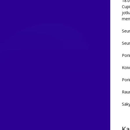
18.0
Cupi
jotk
men
Seur
Seur
Pori
Koiv
Pori
Raum
Säky
Ka