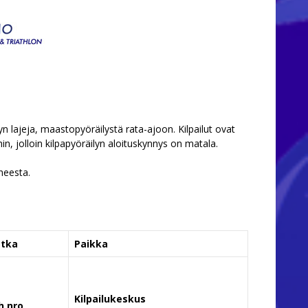
yn lajeja, maastopyöräilystä rata-ajoon. Kilpailut ovat
oihin, jolloin kilpapyöräilyn aloituskynnys on matala.
heesta.
tka
Paikka
Kilpailukeskus
h nro