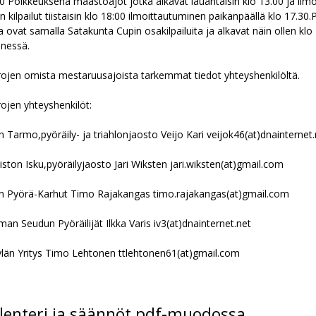
0 Poikkeuksena maastoajot jotka alkavat lauantaisin klo 13.00 ja il
n kilpailut tiistaisin klo 18:00 ilmoittautuminen paikanpäällä klo 17.30.P
a ovat samalla Satakunta Cupin osakilpailuita ja alkavat näin ollen klo
nessä.
ojen omista mestaruusajoista tarkemmat tiedot yhteyshenkilöltä.
ojen yhteyshenkilöt:
n Tarmo,pyöräily- ja triahlonjaosto Veijo Kari veijok46(at)dnainternet.
iston Isku,pyöräilyjaosto Jari Wiksten jari.wiksten(at)gmail.com
n Pyörä-Karhut Timo Rajakangas timo.rajakangas(at)gmail.com
an Seudun Pyöräilijät Ilkka Varis iv3(at)dnainternet.net
län Yritys Timo Lehtonen ttlehtonen61(at)gmail.com
lenteri ja säännöt pdf-muodossa