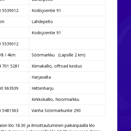
0 5539012
Kodisjoentie 91
km
Lähdepelto
Kodisjoentie 91
0 5539012
/8 / 4km
Söörmarkku (Lapsille 2 km)
4 701 5281
Kiimakallio, offroad keskus
Harjavalta
00 963939
Hiittenharju
Kirkkokallio, Noormarkku
0 5481363
Vanha Söörmarkuntie 290
isin klo 18.30 ja ilmoittautuminen paikanpäällä klo