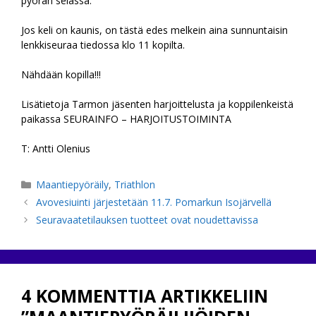
pyörän selässä.
Jos keli on kaunis, on tästä edes melkein aina sunnuntaisin
lenkkiseuraa tiedossa klo 11 kopilta.
Nähdään kopilla!!!
Lisätietoja Tarmon jäsenten harjoittelusta ja koppilenkeistä
paikassa SEURAINFO – HARJOITUSTOIMINTA
T: Antti Olenius
Kategoriat
Maantiepyöräily
,
Triathlon
Avovesiuinti järjestetään 11.7. Pomarkun Isojärvellä
Seuravaatetilauksen tuotteet ovat noudettavissa
4 KOMMENTTIA ARTIKKELIIN