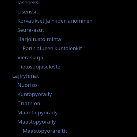
Jäseneksi
Lisenssit
Korvaukset ja niiden anominen
Seura-asut
Harjoitustoiminta
Porin alueen kuntolenkit
Vieraskirja
Tietosuojaseloste
Lajiryhmät
Nuoriso
Kuntopyöräily
Triathlon
Maantiepyöräily
Maastopyöräily
Maastopyöräreitit