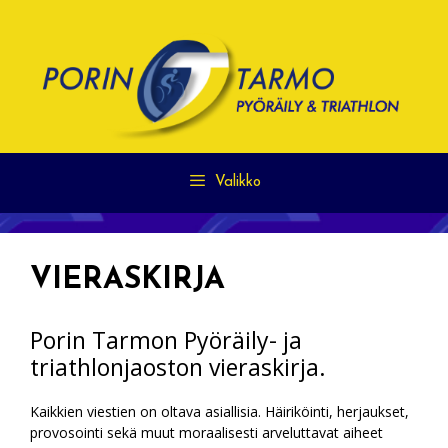
Siirry
sisältöön
Valikko
VIERASKIRJA
Porin Tarmon Pyöräily- ja
triathlonjaoston vieraskirja.
Kaikkien viestien on oltava asiallisia. Häiriköinti, herjaukset,
provosointi sekä muut moraalisesti arveluttavat aiheet