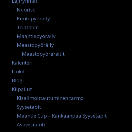
Lajiryhmät
Nuoriso
Kuntopyöräily
Triathlon
Maantiepyöräily
Maastopyöräily
Maastopyöräreitit
Kalenteri
Linkit
Blogi
Kilpailut
Kisailmoittautuminen tarmo
Syysetapit
Maantie Cup – Kankaanpää Syysetapit
Avovesiuinti