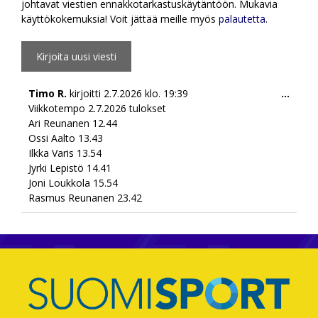
johtavat viestien ennakkotarkastuskäytäntöön. Mukavia
käyttökokemuksia! Voit jättää meille myös
palautetta
.
Togg
Timo R.
kirjoitti
2.7.2026
klo.
19:39
...
this
Viikkotempo 2.7.2026 tulokset
meta
Ari Reunanen 12.44
Ossi Aalto 13.43
Ilkka Varis 13.54
Jyrki Lepistö 14.41
Joni Loukkola 15.54
Rasmus Reunanen 23.42