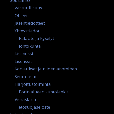
Seurainfo
Vastuullisuus
Ohjeet
Jäsentiedotteet
Yhteystiedot
Palaute ja kyselyt
Johtokunta
Jäseneksi
Lisenssit
Korvaukset ja niiden anominen
Seura-asut
Harjoitustoiminta
Porin alueen kuntolenkit
Vieraskirja
Tietosuojaseloste