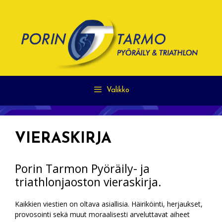
Siirry
sisältöön
Valikko
VIERASKIRJA
Porin Tarmon Pyöräily- ja
triathlonjaoston vieraskirja.
Kaikkien viestien on oltava asiallisia. Häiriköinti, herjaukset,
provosointi sekä muut moraalisesti arveluttavat aiheet