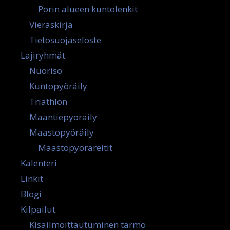
Porin alueen kuntolenkit
Vieraskirja
Tietosuojaseloste
Lajiryhmät
Nuoriso
Kuntopyöräily
Triathlon
Maantiepyöräily
Maastopyöräily
Maastopyöräreitit
Kalenteri
Linkit
Blogi
Kilpailut
Kisailmoittautuminen tarmo