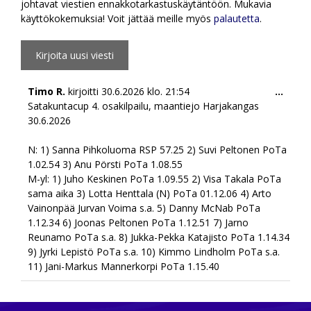
johtavat viestien ennakkotarkastuskäytäntöön. Mukavia
käyttökokemuksia! Voit jättää meille myös
palautetta
.
Togg
Timo R.
kirjoitti
30.6.2026
klo.
21:54
...
this
Satakuntacup 4. osakilpailu, maantiejo Harjakangas
meta
30.6.2026
N: 1) Sanna Pihkoluoma RSP 57.25 2) Suvi Peltonen PoTa
1.02.54 3) Anu Pörsti PoTa 1.08.55
M-yl: 1) Juho Keskinen PoTa 1.09.55 2) Visa Takala PoTa
sama aika 3) Lotta Henttala (N) PoTa 01.12.06 4) Arto
Vainonpää Jurvan Voima s.a. 5) Danny McNab PoTa
1.12.34 6) Joonas Peltonen PoTa 1.12.51 7) Jarno
Reunamo PoTa s.a. 8) Jukka-Pekka Katajisto PoTa 1.14.34
9) Jyrki Lepistö PoTa s.a. 10) Kimmo Lindholm PoTa s.a.
11) Jani-Markus Mannerkorpi PoTa 1.15.40