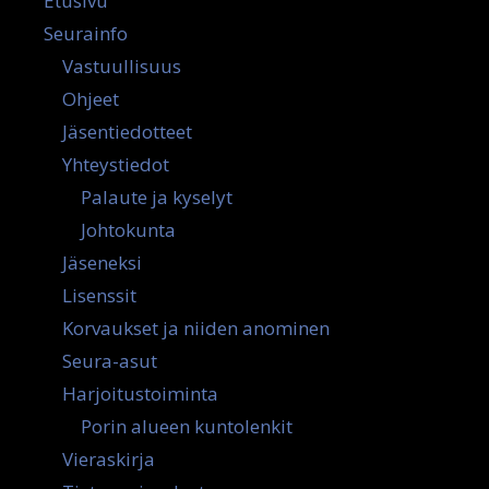
Etusivu
Seurainfo
Vastuullisuus
Ohjeet
Jäsentiedotteet
Yhteystiedot
Palaute ja kyselyt
Johtokunta
Jäseneksi
Lisenssit
Korvaukset ja niiden anominen
Seura-asut
Harjoitustoiminta
Porin alueen kuntolenkit
Vieraskirja