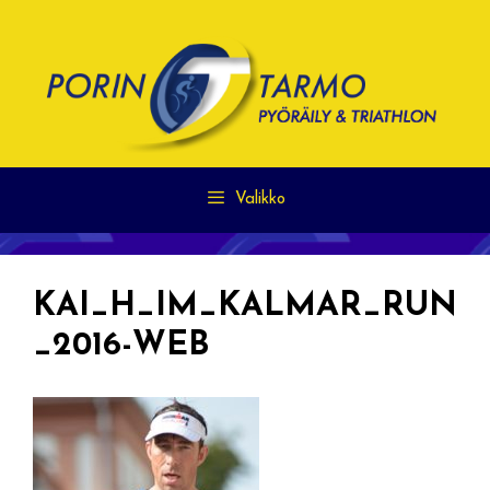
Siirry
sisältöön
Valikko
KAI_H_IM_KALMAR_RUN
_2016-WEB