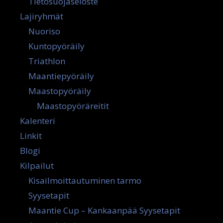
Tietosuojaseloste
Lajiryhmät
Nuoriso
Kuntopyöräily
Triathlon
Maantiepyöräily
Maastopyöräily
Maastopyöräreitit
Kalenteri
Linkit
Blogi
Kilpailut
Kisailmoittautuminen tarmo
Syysetapit
Maantie Cup – Kankaanpää Syysetapit