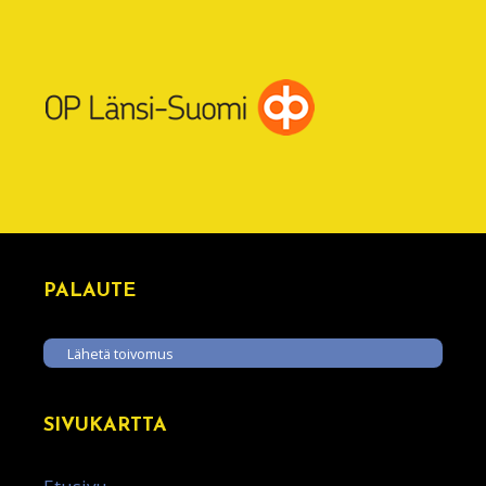
PALAUTE
Lähetä toivomus
SIVUKARTTA