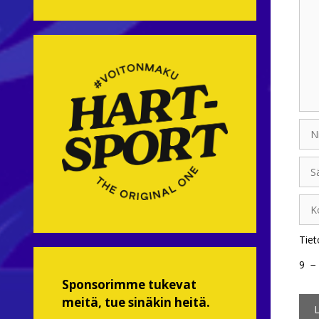
Nim
Sähk
Koti
Tiet
9
−
Sponsorimme tukevat
meitä, tue sinäkin heitä.