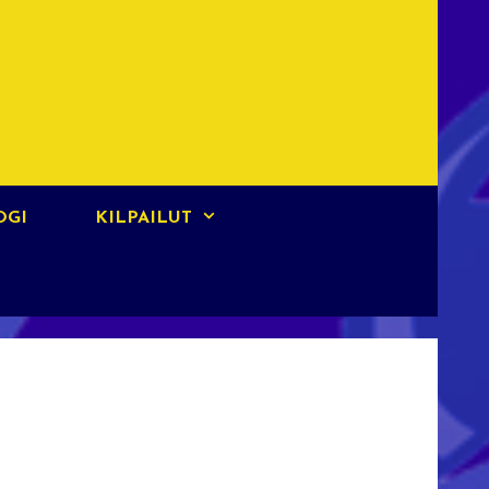
OGI
KILPAILUT