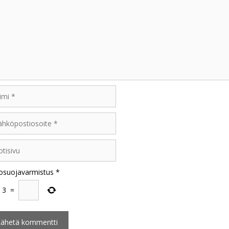
i
öpostiosoite
sivu
osuojavarmistus
*
3
=