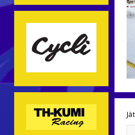
Jä
Kom