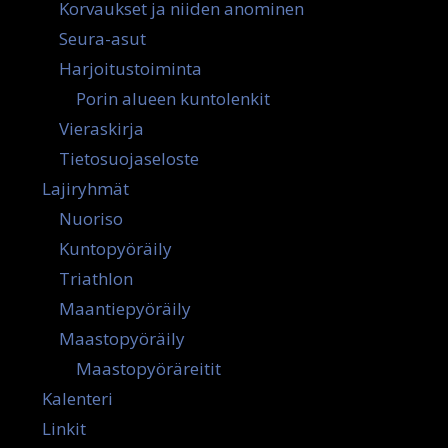
Korvaukset ja niiden anominen
Seura-asut
Harjoitustoiminta
Porin alueen kuntolenkit
Vieraskirja
Tietosuojaseloste
Lajiryhmät
Nuoriso
Kuntopyöräily
Triathlon
Maantiepyöräily
Maastopyöräily
Maastopyöräreitit
Kalenteri
Linkit