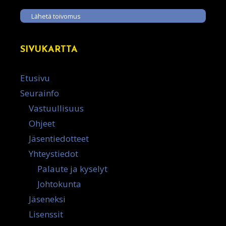
Lähetä toivomus
SIVUKARTTA
Etusivu
Seurainfo
Vastuullisuus
Ohjeet
Jäsentiedotteet
Yhteystiedot
Palaute ja kyselyt
Johtokunta
Jäseneksi
Lisenssit