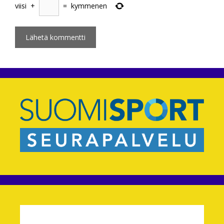
viisi
+
=
kymmenen