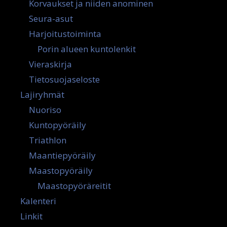
Korvaukset ja niiden anominen
Seura-asut
Harjoitustoiminta
Porin alueen kuntolenkit
Vieraskirja
Tietosuojaseloste
Lajiryhmät
Nuoriso
Kuntopyöräily
Triathlon
Maantiepyöräily
Maastopyöräily
Maastopyöräreitit
Kalenteri
Linkit