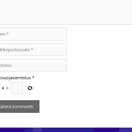
i
öpostiosoite
sivu
osuojavarmistus
*
+
4
=