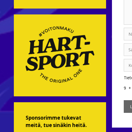
Nim
Sähk
Koti
Tiet
9
Sponsorimme tukevat
meitä, tue sinäkin heitä.