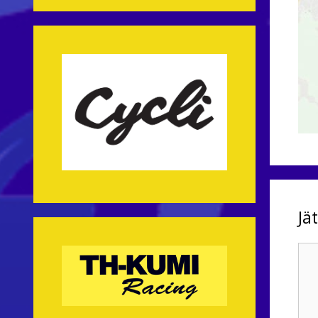
Jä
Kom