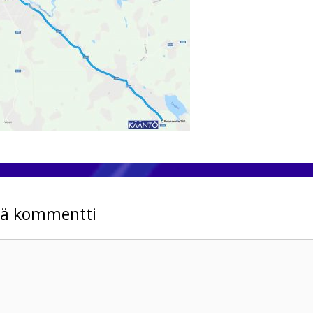
tä kommentti
mentti