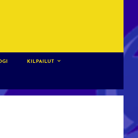
OGI
KILPAILUT