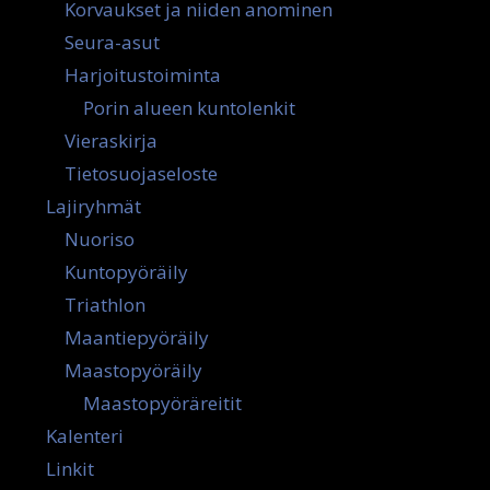
Korvaukset ja niiden anominen
Seura-asut
Harjoitustoiminta
Porin alueen kuntolenkit
Vieraskirja
Tietosuojaseloste
Lajiryhmät
Nuoriso
Kuntopyöräily
Triathlon
Maantiepyöräily
Maastopyöräily
Maastopyöräreitit
Kalenteri
Linkit