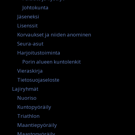
Johtokunta
Jäseneksi
Lisenssit
Korvaukset ja niiden anominen
Seura-asut
Harjoitustoiminta
Porin alueen kuntolenkit
Vieraskirja
Tietosuojaseloste
Lajiryhmät
Nuoriso
Kuntopyöräily
Triathlon
Maantiepyöräily
Maastopyöräily