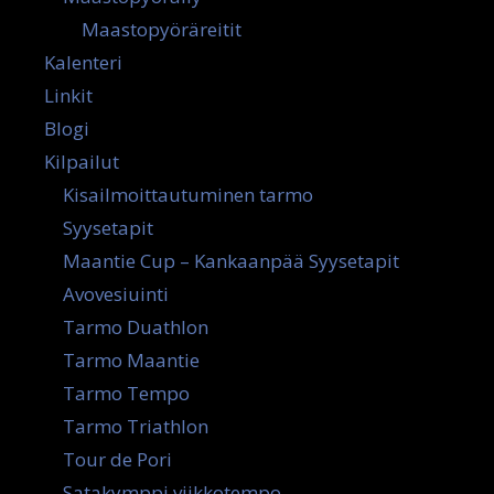
Maastopyöräreitit
Kalenteri
Linkit
Blogi
Kilpailut
Kisailmoittautuminen tarmo
Syysetapit
Maantie Cup – Kankaanpää Syysetapit
Avovesiuinti
Tarmo Duathlon
Tarmo Maantie
Tarmo Tempo
Tarmo Triathlon
Tour de Pori
Satakymppi viikkotempo