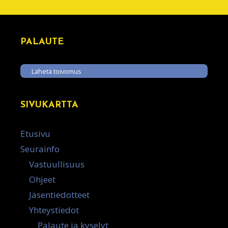
PALAUTE
Lähetä toivomus
SIVUKARTTA
Etusivu
Seurainfo
Vastuullisuus
Ohjeet
Jäsentiedotteet
Yhteystiedot
Palaute ja kyselyt