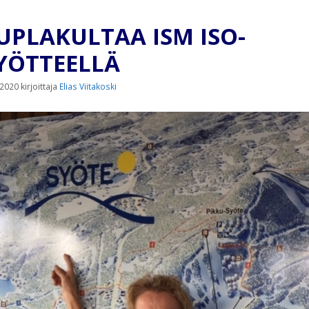
UPLAKULTAA ISM ISO-
YÖTTEELLÄ
.2020
kirjoittaja
Elias Viitakoski