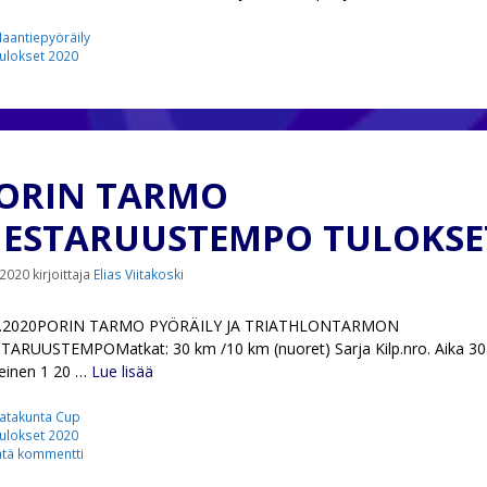
ategoriat
aantiepyöräily
vainsanat
ulokset 2020
ORIN TARMO
ESTARUUSTEMPO TULOKSE
.2020
kirjoittaja
Elias Viitakoski
7.2020PORIN TARMO PYÖRÄILY JA TRIATHLONTARMON
TARUUSTEMPOMatkat: 30 km /10 km (nuoret) Sarja Kilp.nro. Aika 3
einen 1 20 …
Lue lisää
ategoriat
atakunta Cup
vainsanat
ulokset 2020
ätä kommentti