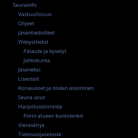
Seurainfo
Vastuullisuus
Ohjeet
Jäsentiedotteet
Yhteystiedot
Palaute ja kyselyt
Johtokunta
Jäseneksi
Lisenssit
Korvaukset ja niiden anominen
Seura-asut
Harjoitustoiminta
Porin alueen kuntolenkit
Vieraskirja
Tietosuojaseloste