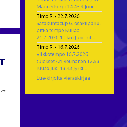
Mannerkorpi 14.43 3.Joni...
Timo R.
/
22.7.2026
Satakuntacup 6. osakilpailu,
pitkä tempo Kullaa
21.7.2026 10 km Juniorit...
Timo R.
/
16.7.2026
Viikkotempo 16.7.2026
T
tulokset Ari Reunanen 12.53
Juuso Jusi 13.43 Jyrki...
Lue/kirjoita vieraskirjaa
0 km