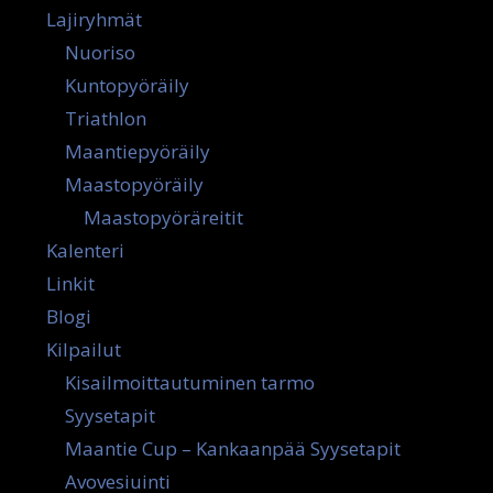
Lajiryhmät
Nuoriso
Kuntopyöräily
Triathlon
Maantiepyöräily
Maastopyöräily
Maastopyöräreitit
Kalenteri
Linkit
Blogi
Kilpailut
Kisailmoittautuminen tarmo
Syysetapit
Maantie Cup – Kankaanpää Syysetapit
Avovesiuinti