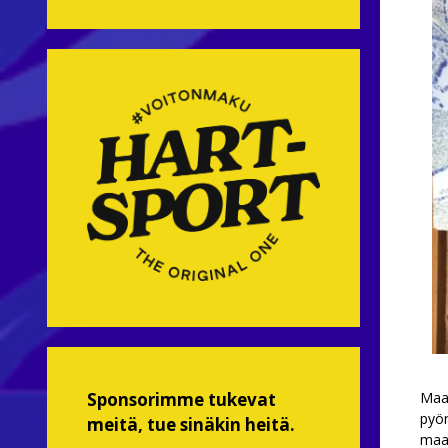
Maan
Sponsorimme tukevat
pyör
meitä, tue sinäkin heitä.
maas