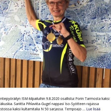
tiepyöräilyn ISM-kilpailuihin 9.8.2020 osallistui Porin Tarmosta kaksi
äkuskia. Sariitta Pihlaviita-Gugel nappasi Iso-Syötteen rajuissa
toissa kaksi kultamitalia N 50 sarjassa. Tempoajo …
Lue lisää