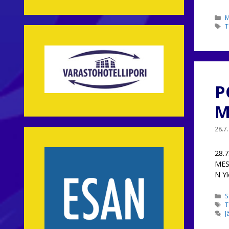
K
M
A
T
P
M
28.7
28.
MES
N Yl
K
S
A
T
J