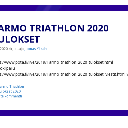
ARMO TRIATHLON 2020
ULOKSET
.2020
kirjoittaja
Joonas Ylikahri
s://www.pota.fi/live/2019/Tarmo_triathlon_2020_tulokset.html
lökilpailu
s://www.pota.fi/live/2019/Tarmo_triathlon_2020_tulokset_viestit.html V
ategoriat
armo Triathlon
vainsanat
ulokset 2020
ätä kommentti