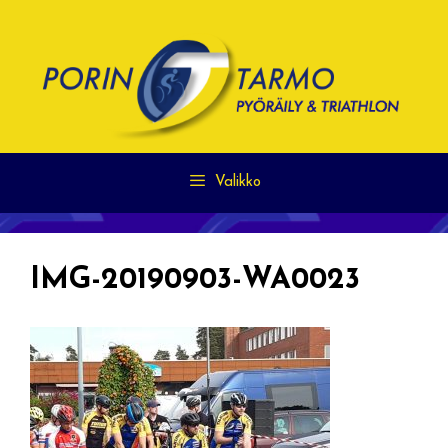
Siirry
sisältöön
Valikko
IMG-20190903-WA0023