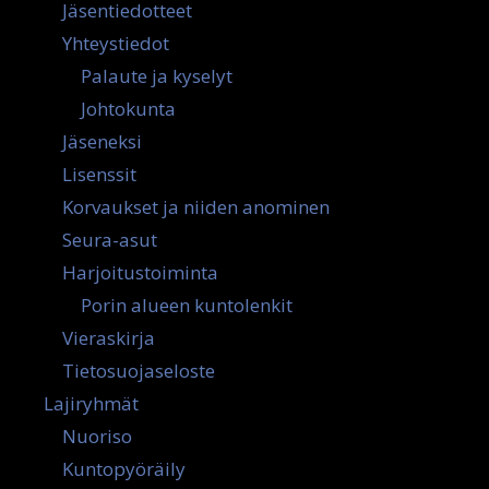
Jäsentiedotteet
Yhteystiedot
Palaute ja kyselyt
Johtokunta
Jäseneksi
Lisenssit
Korvaukset ja niiden anominen
Seura-asut
Harjoitustoiminta
Porin alueen kuntolenkit
Vieraskirja
Tietosuojaseloste
Lajiryhmät
Nuoriso
Kuntopyöräily