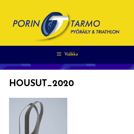
Siirry
sisältöön
Valikko
HOUSUT_2020