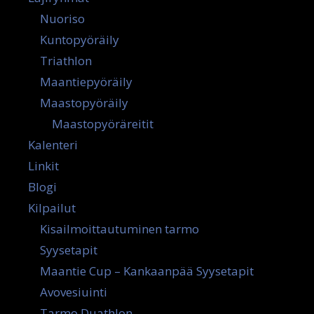
Nuoriso
Kuntopyöräily
Triathlon
Maantiepyöräily
Maastopyöräily
Maastopyöräreitit
Kalenteri
Linkit
Blogi
Kilpailut
Kisailmoittautuminen tarmo
Syysetapit
Maantie Cup – Kankaanpää Syysetapit
Avovesiuinti
Tarmo Duathlon