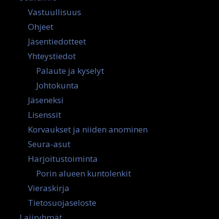
Vastuullisuus
Ohjeet
Jäsentiedotteet
Yhteystiedot
Palaute ja kyselyt
Johtokunta
Jäseneksi
Lisenssit
Korvaukset ja niiden anominen
Seura-asut
Harjoitustoiminta
Porin alueen kuntolenkit
Vieraskirja
Tietosuojaseloste
Lajiryhmät