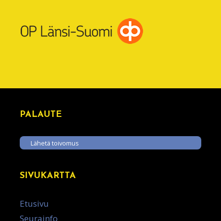
PALAUTE
Lähetä toivomus
SIVUKARTTA
Etusivu
Seurainfo