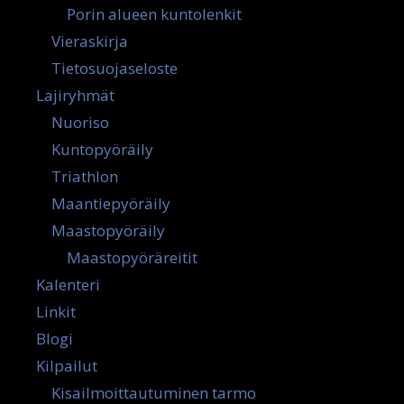
Porin alueen kuntolenkit
Vieraskirja
Tietosuojaseloste
Lajiryhmät
Nuoriso
Kuntopyöräily
Triathlon
Maantiepyöräily
Maastopyöräily
Maastopyöräreitit
Kalenteri
Linkit
Blogi
Kilpailut
Kisailmoittautuminen tarmo