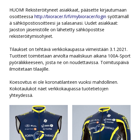
HUOM! Rekisteröityneet asiakkaat, pääsette kirjautumaan
osoitteessa
http://bioracer.fi/fi/mybioracer/login
syöttämäll
ä sähköpostiosoitteesi ja salasanasi. Uudet asiakkaat:
Jaoston jäsenistölle on lähetetty sähköpostitse
rekisteröitymisohjeet.
Tilaukset on tehtävä verkkokaupassa viimeistään 3.1.2021.
Tuotteet toimitetaan arviolta maaliskuun aikana 100A-Sport
pyöräliikkeeseen, josta ne on noudettavissa. Toimituspäivä
ilmoitetaan tilaajille.
Koesovitus ei ole koronatilanteen vuoksi mahdollinen.
Kokotaulukot näet verkkokaupassa tuotetietojen
yhteydessä.