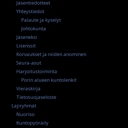
Jäsentiedotteet
Yhteystiedot
Palaute ja kyselyt
Johtokunta
Jäseneksi
Lisenssit
Korvaukset ja niiden anominen
Seura-asut
Harjoitustoiminta
Porin alueen kuntolenkit
Vieraskirja
Tietosuojaseloste
Lajiryhmät
Nuoriso
Kuntopyöräily