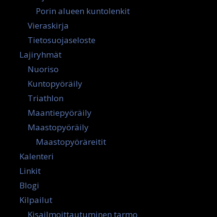
Porin alueen kuntolenkit
Vieraskirja
Tietosuojaseloste
Lajiryhmät
Nuoriso
Kuntopyöräily
Triathlon
Maantiepyöräily
Maastopyöräily
Maastopyöräreitit
Kalenteri
Linkit
Blogi
Kilpailut
Kisailmoittautuminen tarmo