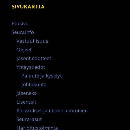
SIVUKARTTA
Etusivu
Seurainfo
Vastuullisuus
Ohjeet
Jäsentiedotteet
Yhteystiedot
Palaute ja kyselyt
Johtokunta
Jäseneksi
Lisenssit
Korvaukset ja niiden anominen
Seura-asut
Harjoitustoiminta