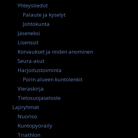
Yhteystiedot
Palaute ja kyselyt
Johtokunta
Jäseneksi
Lisenssit
Korvaukset ja niiden anominen
Seura-asut
Harjoitustoiminta
Porin alueen kuntolenkit
Vieraskirja
Tietosuojaseloste
Lajiryhmät
Nuoriso
Kuntopyöräily
Triathlon