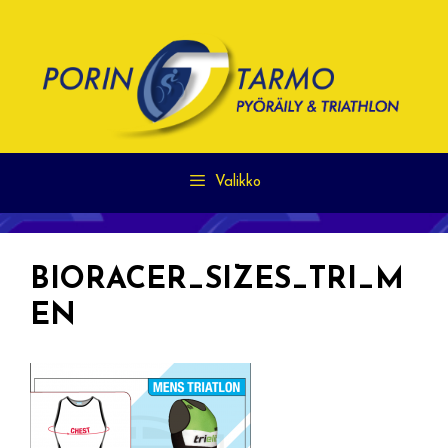
Siirry
sisältöön
Valikko
BIORACER_SIZES_TRI_M
EN