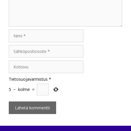
Nimi
Sähköpostiosoite
Kotisivu
Tietosuojavarmistus
*
5
−
kolme
=