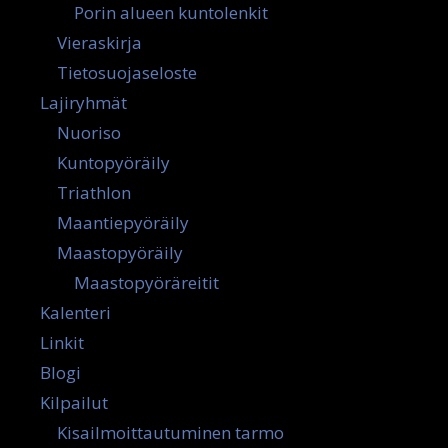
Porin alueen kuntolenkit
Vieraskirja
Tietosuojaseloste
Lajiryhmät
Nuoriso
Kuntopyöräily
Triathlon
Maantiepyöräily
Maastopyöräily
Maastopyöräreitit
Kalenteri
Linkit
Blogi
Kilpailut
Kisailmoittautuminen tarmo