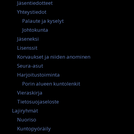
Jäsentiedotteet
Yhteystiedot
Palaute ja kyselyt
Johtokunta
Jäseneksi
Lisenssit
Korvaukset ja niiden anominen
Seura-asut
Harjoitustoiminta
Porin alueen kuntolenkit
Vieraskirja
Tietosuojaseloste
Lajiryhmät
Nuoriso
Kuntopyöräily