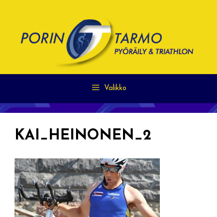
Siirry
sisältöön
Valikko
KAI_HEINONEN_2