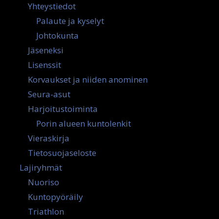
Yhteystiedot
Palaute ja kyselyt
Johtokunta
Jäseneksi
Lisenssit
Korvaukset ja niiden anominen
Seura-asut
Harjoitustoiminta
Porin alueen kuntolenkit
Vieraskirja
Tietosuojaseloste
Lajiryhmät
Nuoriso
Kuntopyöräily
Triathlon