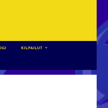
OGI
KILPAILUT