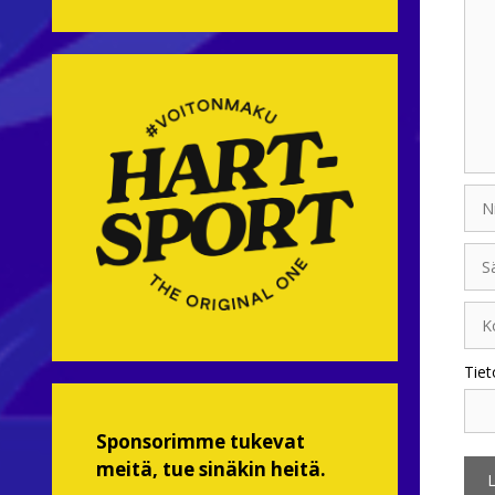
Nim
Sähk
Koti
Tiet
Sponsorimme tukevat
meitä, tue sinäkin heitä.