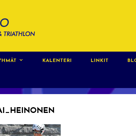
RYHMÄT
KALENTERI
LINKIT
BL
AI_HEINONEN