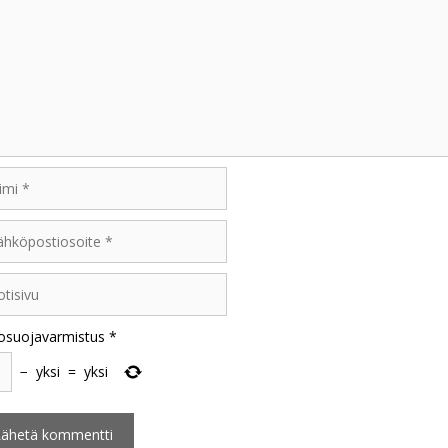
i
öpostiosoite
sivu
osuojavarmistus
*
−
yksi
=
yksi