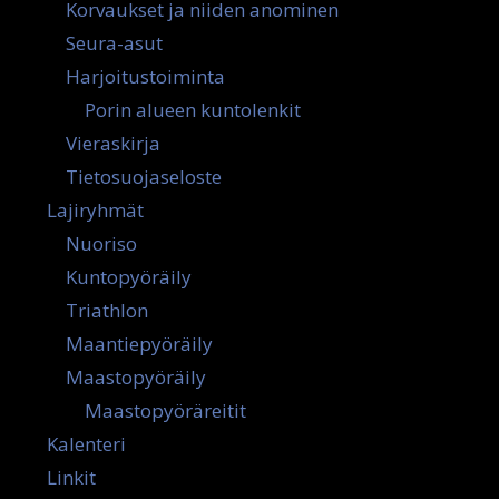
Korvaukset ja niiden anominen
Seura-asut
Harjoitustoiminta
Porin alueen kuntolenkit
Vieraskirja
Tietosuojaseloste
Lajiryhmät
Nuoriso
Kuntopyöräily
Triathlon
Maantiepyöräily
Maastopyöräily
Maastopyöräreitit
Kalenteri
Linkit