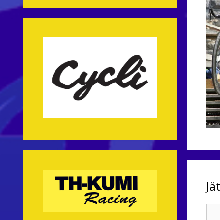
Jä
Kom