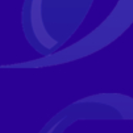
M
Ä
T
N
A
V
I
G
O
I
N
T