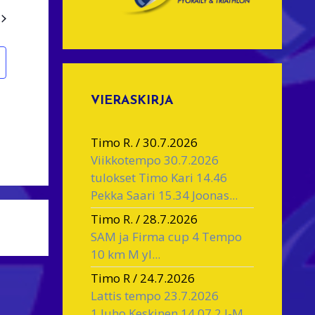
N
a
v
g
VIERASKIRJA
a
t
Timo R.
/
30.7.2026
Viikkotempo 30.7.2026
o
tulokset Timo Kari 14.46
n
Pekka Saari 15.34 Joonas...
Timo R.
/
28.7.2026
SAM ja Firma cup 4 Tempo
10 km M yl...
Timo R
/
24.7.2026
Lattis tempo 23.7.2026
1.Juho Keskinen 14.07 2.J-M