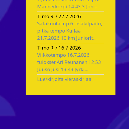
Mannerkorpi 14.43 3.Joni...
Timo R.
/
22.7.2026
Satakuntacup 6. osakilpailu,
pitkä tempo Kullaa
21.7.2026 10 km Juniorit...
Timo R.
/
16.7.2026
Viikkotempo 16.7.2026
tulokset Ari Reunanen 12.53
Juuso Jusi 13.43 Jyrki...
Lue/kirjoita vieraskirjaa