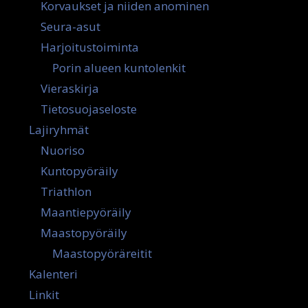
Korvaukset ja niiden anominen
Seura-asut
Harjoitustoiminta
Porin alueen kuntolenkit
Vieraskirja
Tietosuojaseloste
Lajiryhmät
Nuoriso
Kuntopyöräily
Triathlon
Maantiepyöräily
Maastopyöräily
Maastopyöräreitit
Kalenteri
Linkit