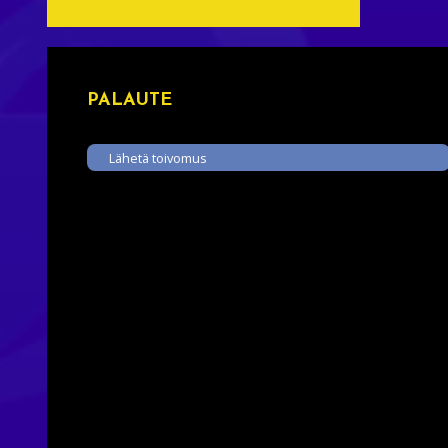
PALAUTE
Lähetä toivomus