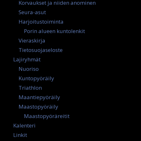
Korvaukset ja niiden anominen
Seura-asut
Harjoitustoiminta
Porin alueen kuntolenkit
Vieraskirja
Tietosuojaseloste
Lajiryhmät
Nuoriso
Kuntopyöräily
Triathlon
Maantiepyöräily
Maastopyöräily
Maastopyöräreitit
Kalenteri
Linkit