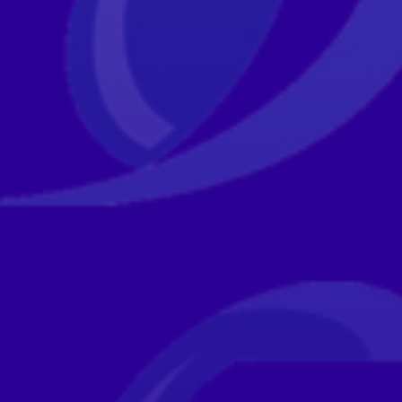
M
Ä
T
N
A
V
I
G
O
I
N
T