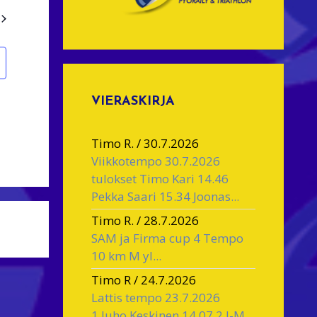
N
a
v
g
VIERASKIRJA
a
t
Timo R.
/
30.7.2026
Viikkotempo 30.7.2026
o
tulokset Timo Kari 14.46
n
Pekka Saari 15.34 Joonas...
Timo R.
/
28.7.2026
SAM ja Firma cup 4 Tempo
10 km M yl...
Timo R
/
24.7.2026
Lattis tempo 23.7.2026
1.Juho Keskinen 14.07 2.J-M