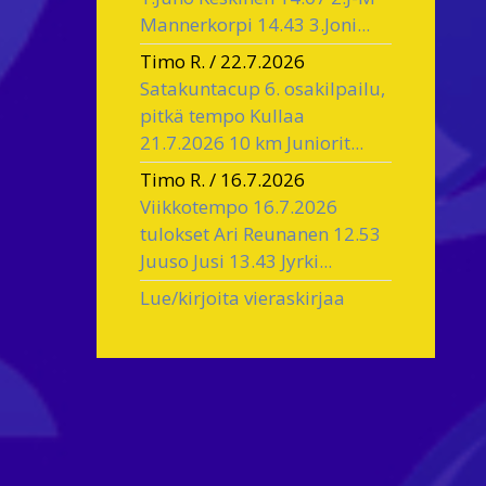
Mannerkorpi 14.43 3.Joni...
Timo R.
/
22.7.2026
Satakuntacup 6. osakilpailu,
pitkä tempo Kullaa
21.7.2026 10 km Juniorit...
Timo R.
/
16.7.2026
Viikkotempo 16.7.2026
tulokset Ari Reunanen 12.53
Juuso Jusi 13.43 Jyrki...
Lue/kirjoita vieraskirjaa