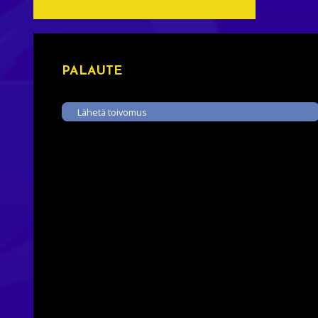
PALAUTE
Lähetä toivomus