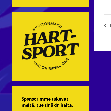
R
Sponsorimme tukevat
meitä, tue sinäkin heitä.