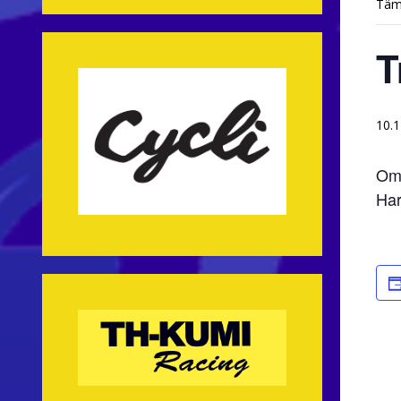
Täm
T
10.1
Oma
Har