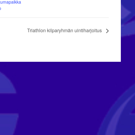
tumapaikka
o
Triathlon kilparyhmän uintiharjoitus