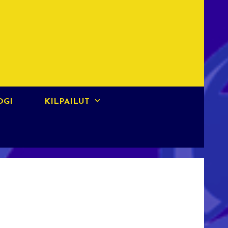
OGI
KILPAILUT