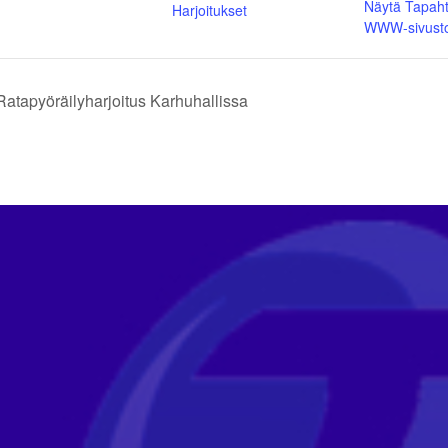
Näytä Tapah
Harjoitukset
WWW-sivust
atapyöräilyharjoitus Karhuhallissa