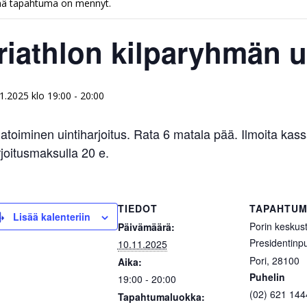
ä tapahtuma on mennyt.
riathlon kilparyhmän u
1.2025 klo 19:00
-
20:00
toiminen uintiharjoitus. Rata 6 matala pää. Ilmoita kass
joitusmaksulla 20 e.
TIEDOT
TAPAHTUM
Lisää kalenteriin
Porin keskust
Päivämäärä:
Presidentinpu
10.11.2025
Pori
,
28100
Aika:
Puhelin
19:00 - 20:00
(02) 621 144
Tapahtumaluokka: