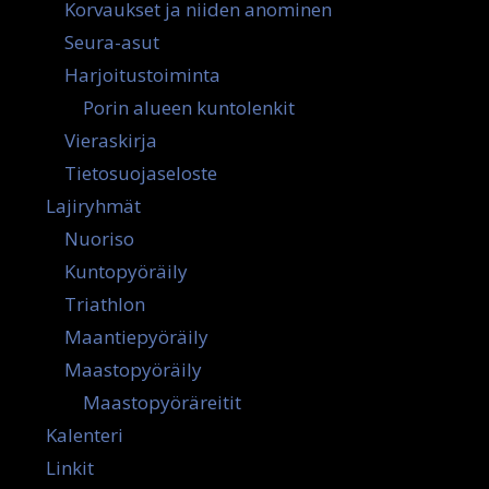
Korvaukset ja niiden anominen
Seura-asut
Harjoitustoiminta
Porin alueen kuntolenkit
Vieraskirja
Tietosuojaseloste
Lajiryhmät
Nuoriso
Kuntopyöräily
Triathlon
Maantiepyöräily
Maastopyöräily
Maastopyöräreitit
Kalenteri
Linkit