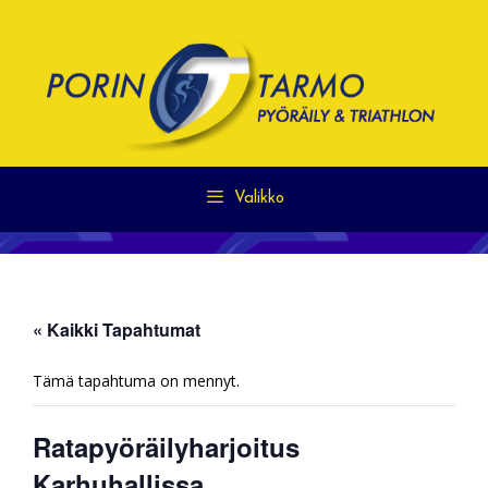
Siirry
sisältöön
Valikko
« Kaikki Tapahtumat
Tämä tapahtuma on mennyt.
Ratapyöräilyharjoitus
Karhuhallissa