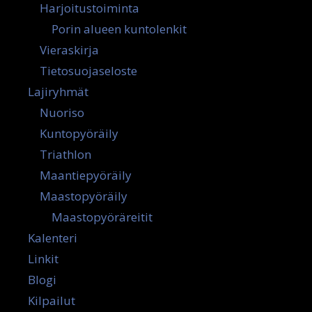
Harjoitustoiminta
Porin alueen kuntolenkit
Vieraskirja
Tietosuojaseloste
Lajiryhmät
Nuoriso
Kuntopyöräily
Triathlon
Maantiepyöräily
Maastopyöräily
Maastopyöräreitit
Kalenteri
Linkit
Blogi
Kilpailut