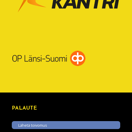
PALAUTE
Lähetä toivomus