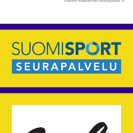
Triathlon kilparyhmän uintiharjoitus